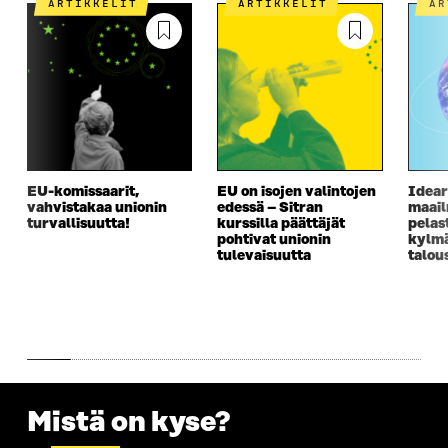
ARTIKKELIT
ARTIKKELIT
A
EU-komissaarit,
EU on isojen valintojen
Idear
vahvistakaa unionin
edessä – Sitran
maai
turvallisuutta!
kurssilla päättäjät
pelas
pohtivat unionin
kylm
tulevaisuutta
talou
Mistä on kyse?