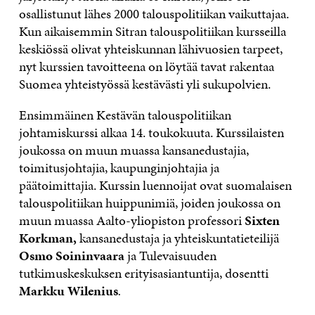
osallistunut lähes 2000 talouspolitiikan vaikuttajaa.
Kun aikaisemmin Sitran talouspolitiikan kursseilla
keskiössä olivat yhteiskunnan lähivuosien tarpeet,
nyt kurssien tavoitteena on löytää tavat rakentaa
Suomea yhteistyössä kestävästi yli sukupolvien.
Ensimmäinen Kestävän talouspolitiikan
johtamiskurssi alkaa 14. toukokuuta. Kurssilaisten
joukossa on muun muassa kansanedustajia,
toimitusjohtajia, kaupunginjohtajia ja
päätoimittajia. Kurssin luennoijat ovat suomalaisen
talouspolitiikan huippunimiä, joiden joukossa on
muun muassa Aalto-yliopiston professori
Sixten
Korkman,
kansanedustaja ja yhteiskuntatieteilijä
Osmo Soininvaara
ja Tulevaisuuden
tutkimuskeskuksen erityisasiantuntija, dosentti
Markku Wilenius
.