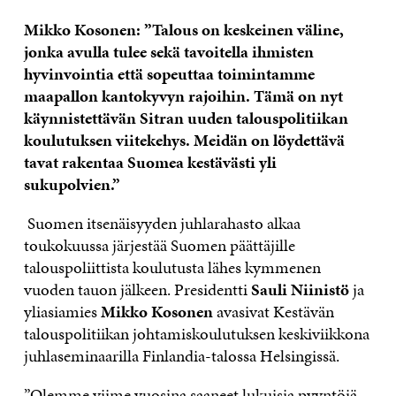
Mikko Kosonen: ”Talous on keskeinen väline,
jonka avulla tulee sekä tavoitella ihmisten
hyvinvointia että sopeuttaa toimintamme
maapallon kantokyvyn rajoihin. Tämä on nyt
käynnistettävän Sitran uuden talouspolitiikan
koulutuksen viitekehys. Meidän on löydettävä
tavat rakentaa Suomea kestävästi yli
sukupolvien.”
Suomen itsenäisyyden juhlarahasto alkaa
toukokuussa järjestää Suomen päättäjille
talouspoliittista koulutusta lähes kymmenen
vuoden tauon jälkeen. Presidentti
Sauli Niinistö
ja
yliasiamies
Mikko Kosonen
avasivat Kestävän
talouspolitiikan johtamiskoulutuksen keskiviikkona
juhlaseminaarilla Finlandia-talossa Helsingissä.
”Olemme viime vuosina saaneet lukuisia pyyntöjä