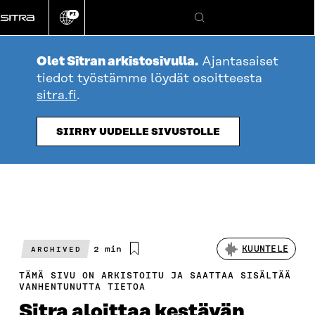
Siirry
FI
suoraan
Vaihda
Hae
sivuston
sisältöön
kieli
Olet Sitran arkistosivulla.
Ajantasaiset
tiedot työstämme löydät osoitteesta
sitra.fi
.
SIIRRY UUDELLE SIVUSTOLLE
Arvioitu
2 min
KUUNTELE
ARCHIVED
lukuaika
TÄMÄ SIVU ON ARKISTOITU JA SAATTAA SISÄLTÄÄ
VANHENTUNUTTA TIETOA
Sitra aloittaa kestävän