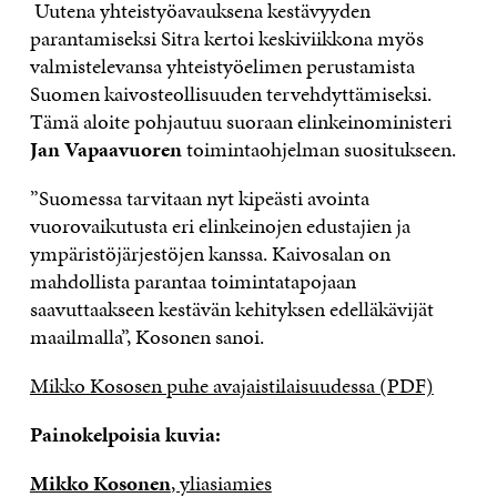
Uutena yhteistyöavauksena kestävyyden
parantamiseksi Sitra kertoi keskiviikkona myös
valmistelevansa yhteistyöelimen perustamista
Suomen kaivosteollisuuden tervehdyttämiseksi.
Tämä aloite pohjautuu suoraan elinkeinoministeri
Jan Vapaavuoren
toimintaohjelman suositukseen.
”Suomessa tarvitaan nyt kipeästi avointa
vuorovaikutusta eri elinkeinojen edustajien ja
ympäristöjärjestöjen kanssa. Kaivosalan on
mahdollista parantaa toimintatapojaan
saavuttaakseen kestävän kehityksen edelläkävijät
maailmalla”, Kosonen sanoi.
Mikko Kososen puhe avajaistilaisuudessa (PDF)
Painokelpoisia kuvia:
Mikko Kosonen
, yliasiamies