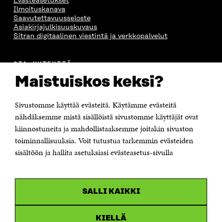
Evästeasetukset
Ilmoituskanava
Saavutettavuusseloste
Asiakirjajulkisuuskuvaus
Sitran digitaalinen viestintä ja verkkopalvelut
OTA YHTEYTTÄ
Suomen itsenäisyyden juhlarahasto Sitra
Maistuiskos keksi?
Itämerenkatu 11-13, PL 160,
00181 Helsinki
Sivustomme käyttää evästeitä. Käytämme evästeitä
Puhelin +358 294 618 991
Sähköpostiosoite
nähdäksemme mistä sisällöistä sivustomme käyttäjät ovat
etunimi.sukunimi@sitra.fi tai sitra@sitra.fi
kiinnostuneita ja mahdollistaaksemme joitakin sivuston
Saapumisohjeet
toiminnallisuuksia. Voit tutustua tarkemmin evästeiden
sisältöön ja hallita asetuksiasi evästeasetus-sivulla
Y-tunnus 0202132-3
OLEMME NÄISSÄ SOMEISSA
SALLI KAIKKI
Facebook
Avautuu
uudessa
Linkedin
ikkunassa
KIELLÄ
Avautuu