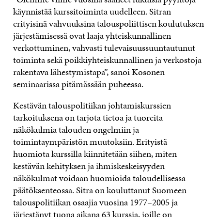
käynnistää kurssitoiminta uudelleen. Sitran
erityisinä vahvuuksina talouspoliittisen koulutuksen
järjestämisessä ovat laaja yhteiskunnallinen
verkottuminen, vahvasti tulevaisuussuuntautunut
toiminta sekä poikkiyhteiskunnallinen ja verkostoja
rakentava lähestymistapa”, sanoi Kosonen
seminaarissa pitämässään puheessa.
Kestävän talouspolitiikan johtamiskurssien
tarkoituksena on tarjota tietoa ja tuoreita
näkökulmia talouden ongelmiin ja
toimintaympäristön muutoksiin. Erityistä
huomiota kurssilla kiinnitetään siihen, miten
kestävän kehityksen ja ihmiskeskeisyyden
näkökulmat voidaan huomioida taloudellisessa
päätöksenteossa. Sitra on kouluttanut Suomeen
talouspolitiikan osaajia vuosina 1977–2005 ja
järjestänyt tuona aikana 63 kurssia, joille on