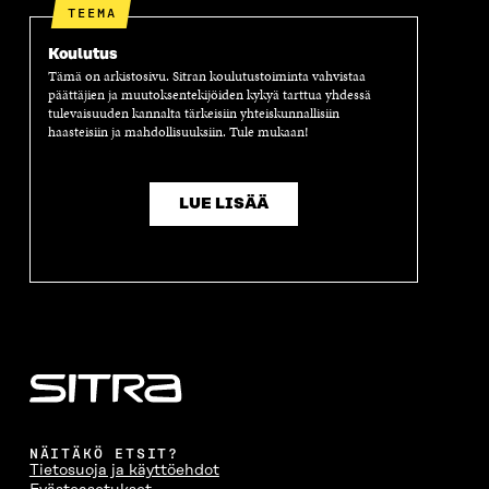
TEEMA
Koulutus
Tämä on arkistosivu. Sitran koulutustoiminta vahvistaa
päättäjien ja muutoksentekijöiden kykyä tarttua yhdessä
tulevaisuuden kannalta tärkeisiin yhteiskunnallisiin
haasteisiin ja mahdollisuuksiin. Tule mukaan!
LUE LISÄÄ
NÄITÄKÖ ETSIT?
Tietosuoja ja käyttöehdot