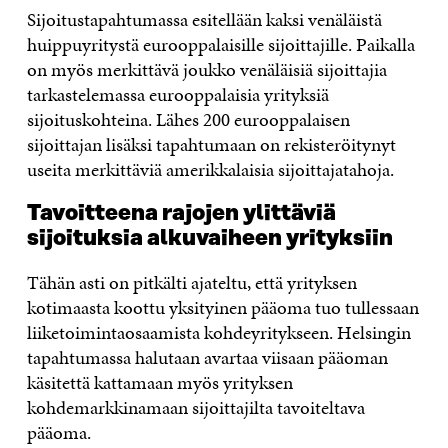
Sijoitustapahtumassa esitellään kaksi venäläistä
huippuyritystä eurooppalaisille sijoittajille. Paikalla
on myös merkittävä joukko venäläisiä sijoittajia
tarkastelemassa eurooppalaisia yrityksiä
sijoituskohteina. Lähes 200 eurooppalaisen
sijoittajan lisäksi tapahtumaan on rekisteröitynyt
useita merkittäviä amerikkalaisia sijoittajatahoja.
Tavoitteena rajojen ylittäviä
sijoituksia alkuvaiheen yrityksiin
Tähän asti on pitkälti ajateltu, että yrityksen
kotimaasta koottu yksityinen pääoma tuo tullessaan
liiketoimintaosaamista kohdeyritykseen. Helsingin
tapahtumassa halutaan avartaa viisaan pääoman
käsitettä kattamaan myös yrityksen
kohdemarkkinamaan sijoittajilta tavoiteltava
pääoma.