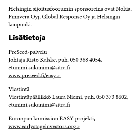
Helsingin sijoitusfoorumin sponsoreina ovat Nokia,
Finnvera Oyj, Global Response Oy ja Helsingin
kaupunki.
Lisätietoja
PreSeed-palvelu
Johtaja Risto Kalske, puh. 050 368 4054,
etunimi.sukunimi@sitra.fi
www.preseed.fi/easy »
Viestintä
Viestintäpäällikkö Laura Niemi, puh. 050 373 8602,
etunimi.sukunimi@sitra.fi
Euroopan komission EASY-projekti,
www.earlystageinvestors.org »