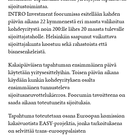
sijoitustoimintaa.
INTRO Investment foorumissa esitellään kahden
päivän aikana 22 kymmenestä eri maasta valikoitua
kohdeyritystä noin 200:lle lähes 20 maasta tulevalle
sijoittajataholle. Helsinkiin saapunut vaikuttava
sijoittajakunta koostuu sekä rahastoista että
bisnesenkeleistä.
Kaksipäiväisen tapahtuman ensimmäinen päivä
käytetään yritysesittelyihin. Toisen päivän aikana
käydään kunkin kohdeyrityksen osalta
ensimmäinen tunnusteleva
sijoitusneuvottelukierros. Foorumin tavoitteena on
saada aikaan toteutuneita sijoituksia.
Tapahtuma toteutetaan osana Euroopan komission
kaksivuotista EASY-projektia, jonka tarkoituksena
on selvittää trans-eurooppalaisten