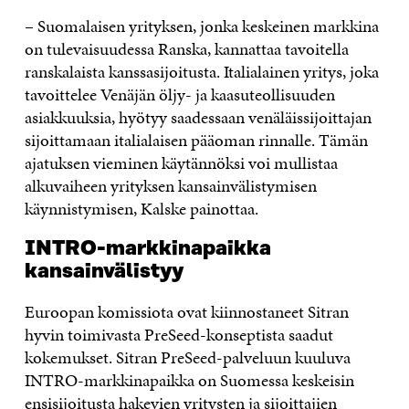
– Suomalaisen yrityksen, jonka keskeinen markkina
on tulevaisuudessa Ranska, kannattaa tavoitella
ranskalaista kanssasijoitusta. Italialainen yritys, joka
tavoittelee Venäjän öljy- ja kaasuteollisuuden
asiakkuuksia, hyötyy saadessaan venäläissijoittajan
sijoittamaan italialaisen pääoman rinnalle. Tämän
ajatuksen vieminen käytännöksi voi mullistaa
alkuvaiheen yrityksen kansainvälistymisen
käynnistymisen, Kalske painottaa.
INTRO-markkinapaikka
kansainvälistyy
Euroopan komissiota ovat kiinnostaneet Sitran
hyvin toimivasta PreSeed-konseptista saadut
kokemukset. Sitran PreSeed-palveluun kuuluva
INTRO-markkinapaikka on Suomessa keskeisin
ensisijoitusta hakevien yritysten ja sijoittajien