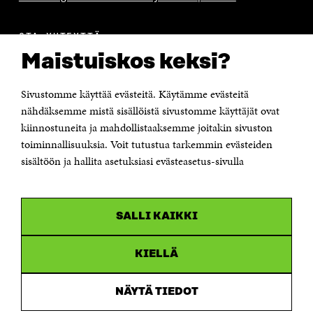
OTA YHTEYTTÄ
Suomen itsenäisyyden juhlarahasto Sitra
Maistuiskos keksi?
Itämerenkatu 11-13, PL 160,
00181 Helsinki
Sivustomme käyttää evästeitä. Käytämme evästeitä
Puhelin +358 294 618 991
Sähköpostiosoite
nähdäksemme mistä sisällöistä sivustomme käyttäjät ovat
etunimi.sukunimi@sitra.fi tai sitra@sitra.fi
kiinnostuneita ja mahdollistaaksemme joitakin sivuston
Saapumisohjeet
toiminnallisuuksia. Voit tutustua tarkemmin evästeiden
sisältöön ja hallita asetuksiasi evästeasetus-sivulla
Y-tunnus 0202132-3
OLEMME NÄISSÄ SOMEISSA
SALLI KAIKKI
Facebook
Avautuu
uudessa
Linkedin
ikkunassa
KIELLÄ
Avautuu
uudessa
Youtube
ikkunassa
Avautuu
NÄYTÄ TIEDOT
uudessa
Instagram
ikkunassa