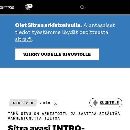
Siirry
FI
suoraan
Vaihda
Hae
sivuston
sisältöön
kieli
Olet Sitran arkistosivulla.
Ajantasaiset
tiedot työstämme löydät osoitteesta
sitra.fi
.
SIIRRY UUDELLE SIVUSTOLLE
Arvioitu
3 min
KUUNTELE
ARCHIVED
lukuaika
TÄMÄ SIVU ON ARKISTOITU JA SAATTAA SISÄLTÄÄ
VANHENTUNUTTA TIETOA
Sitra avasi INTRO-