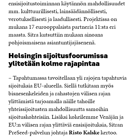
ensisijoitustoiminnan käytännön mahdollisuudet
mm. kulttuurillisesti, lainsäädännöllisesti,
verotuksellisesti ja laadullisesti. Projektissa on
mukana 17 eurooppalaista partneria 11:sta eri
maasta. Sitra kutsuttiin mukaan ainoana
pohjoismaisena asiantuntijajäsenenä.
Helsingin sijoitusfoorumissa
ylitetään kolme rajapintaa
– Tapahtumassa tavoitellaan yli rajojen tapahtuvia
sijoituksia EU-alueella. Siellä tutkitaan myös
bisnesenkeleiden ja rahastojen välisen rajan
ylittämistä tarjoamalla näille tahoille
yhteissijoitusten mahdollisuutta samoihin
sijoituskohteisiin. Lisäksi kokeilemme Venäjän ja
EU:n välisen rajan ylittäviä ensisijoituksia, Sitran
PreSeed-palvelun johtaja
Risto Kalske
kertoo.