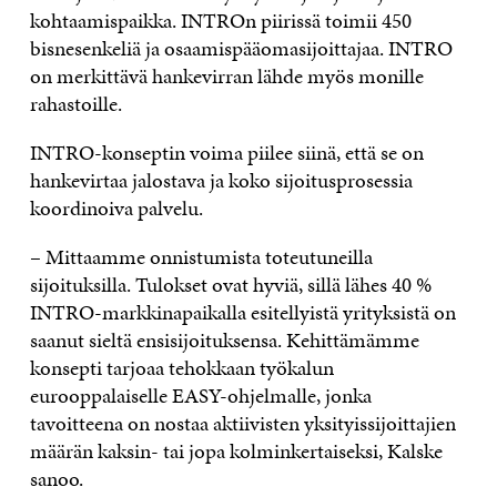
kohtaamispaikka. INTROn piirissä toimii 450
bisnesenkeliä ja osaamispääomasijoittajaa. INTRO
on merkittävä hankevirran lähde myös monille
rahastoille.
INTRO-konseptin voima piilee siinä, että se on
hankevirtaa jalostava ja koko sijoitusprosessia
koordinoiva palvelu.
– Mittaamme onnistumista toteutuneilla
sijoituksilla. Tulokset ovat hyviä, sillä lähes 40 %
INTRO-markkinapaikalla esitellyistä yrityksistä on
saanut sieltä ensisijoituksensa. Kehittämämme
konsepti tarjoaa tehokkaan työkalun
eurooppalaiselle EASY-ohjelmalle, jonka
tavoitteena on nostaa aktiivisten yksityissijoittajien
määrän kaksin- tai jopa kolminkertaiseksi, Kalske
sanoo.