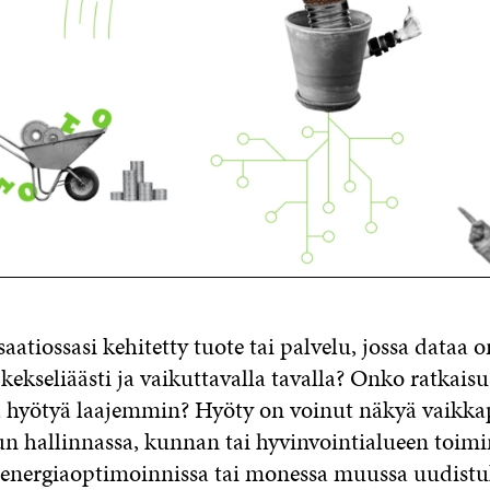
atiossasi kehitetty tuote tai palvelu, jossa dataa o
ekseliäästi ja vaikuttavalla tavalla? Onko ratkaisu
a hyötyä laajemmin? Hyöty on voinut näkyä vaikka
un hallinnassa, kunnan tai hyvinvointialueen toimi
energiaoptimoinnissa tai monessa muussa uudistu