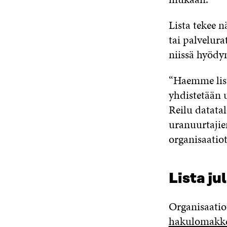
Lista tekee n
tai palvelura
niissä hyödyn
“Haemme lista
yhdistetään u
Reilu datata
uranuurtajie
organisaatio
Lista ju
Organisaatiot
hakulomakke