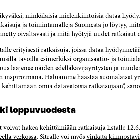
äkyväksi, minkälaisia mielenkiintoisia dataa hyödy
tkaisuja ja toimintamalleja Suomesta jo löytyy, mi
netty oivaltavasti ja mitä hyötyjä uudet ratkaisut 
lle erityisesti ratkaisuja, joissa dataa hyödynnetä
usilla tavoilla esimerkiksi organisaatio- ja toimiala
lous laajenee näiden edelläkävijäyritysten ja muide
n inspiroimana. Haluamme haastaa suomalaiset yri
t kehittämään omia datavetoisia ratkaisujaan”, sa
lki loppuvuodesta
 voivat hakea kehittämiään ratkaisuja listalle 12.6.
ella verkossa
. Sitralle voi myös
vinkata kiinnostavi