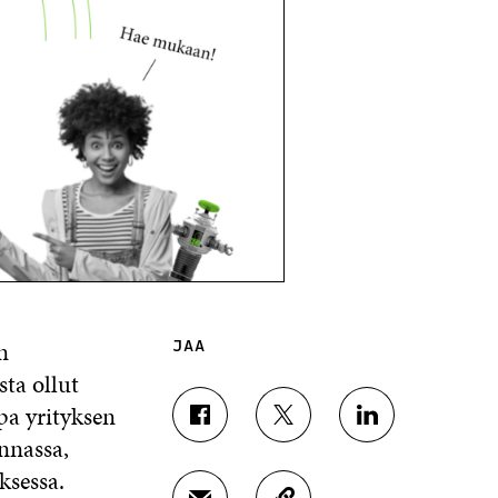
n
JAA
sta ollut
pa yrityksen
J
J
J
nnassa,
A
A
A
A
A
A
ksessa.
F
T
L