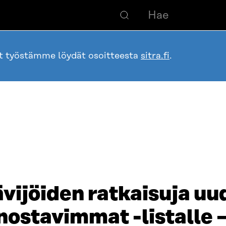
ot työstämme löydät osoitteesta
sitra.fi
.
ävijöiden ratkaisuja uu
nostavimmat -listalle 