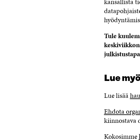
kansallista 
datapohjaist
hyödyntämise
Tule kuulema
keskiviikkon
julkistusta
Lue my
Lue lisää
hau
Ehdota organ
kiinnostava 
Kokosimme