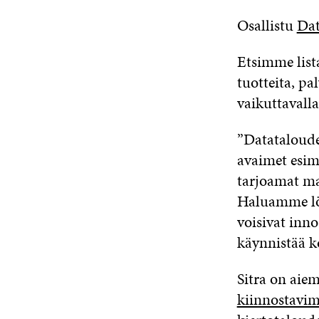
Osallistu
Dat
Etsimme lista
tuotteita, pa
vaikuttavalla
”Datataloudes
avaimet esim
tarjoamat ma
Haluamme löy
voisivat inn
käynnistää ko
Sitra on aie
kiinnostavim