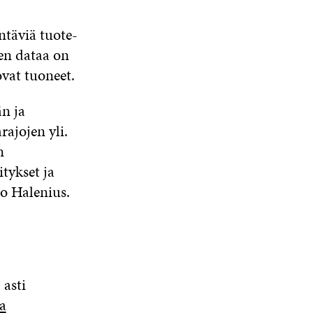
ntäviä tuote-
ten dataa on
ovat tuoneet.
än ja
rajojen yli.
n
tykset ja
noo Halenius.
 asti
a