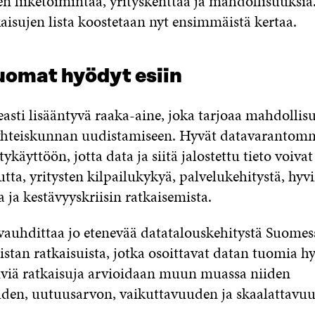
n liiketoimintaa, yrityskenttää ja mahdollisuuksia
aisujen lista koostetaan nyt ensimmäistä kertaa.
uomat hyödyt esiin
asti lisääntyvä raaka-aine, joka tarjoaa mahdollis
 yhteiskunnan uudistamiseen. Hyvät datavarantom
tykäyttöön, jotta data ja siitä jalostettu tieto voiva
tta, yritysten kilpailukykyä, palvelukehitystä, hyv
 ja kestävyyskriisin ratkaisemista.
 vauhdittaa jo etenevää datatalouskehitystä Suomes
stan ratkaisuista, jotka osoittavat datan tuomia hy
kiviä ratkaisuja arvioidaan muun muassa niiden
den, uutuusarvon, vaikuttavuuden ja skaalattavu