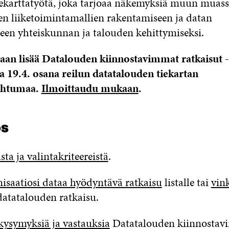
tiekarttatyötä, joka tarjoaa näkemyksiä muun muas
en liiketoimintamallien rakentamiseen ja datan
en yhteiskunnan ja talouden kehittymiseksi.
an lisää Datalouden kiinnostavimmat ratkaisut 
a 19.4. osana reilun datatalouden tiekartan
pahtumaa.
Ilmoittaudu mukaan
.
ös
sta ja valintakriteereistä
.
isaatiosi dataa hyödyntävä ratkaisu
listalle tai
vin
datatalouden ratkaisu.
kysymyksiä ja vastauksia
Datatalouden kiinnostav