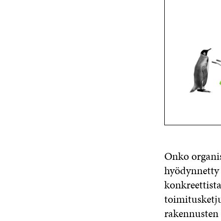
Onko organisa
hyödynnetty k
konkreettist
toimitusketj
rakennusten 