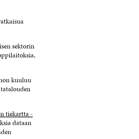
ratkaisua
isen sektorin
oppilaitoksia,
johon kuuluu
atatalouden
 tiekartta -
uksia dataan
uden