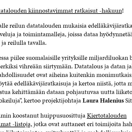
atalouden kiinnostavimmat ratkaisut -hakuun
!
lle reilun datatalouden mukaisia edelläkävijäratkai
lveluja ja toimintamalleja, joissa dataa hyödynnetä
 ja reilulla tavalla.
sa piilee suomalaisille yrityksille miljardiluokan b
erkiksi vihreään siirtymään. Datatalous ja datan j
hdollisuudet ovat aiheina kuitenkin monimutkaisi
tää edelläkävijäratkaisuja ja kertoa niistä, jotta
ostua kehittämään dataan pohjautuvaa uutta liiket
keiluja”, kertoo projektijohtaja
Laura Halenius
Sit
mmin koostanut huippusuosittuja
Kiertotalouden
mat -listoja,
jotka ovat auttaneet eri toimijoita 