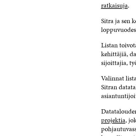
ratkaisuja
.
Sitra ja sen 
loppuvuodesta
Listan toivot
kehittäjiä, d
sijoittajia, t
Valinnat list
Sitran datat
asiantuntijo
Datatalouden
projektia
, j
pohjautuvass