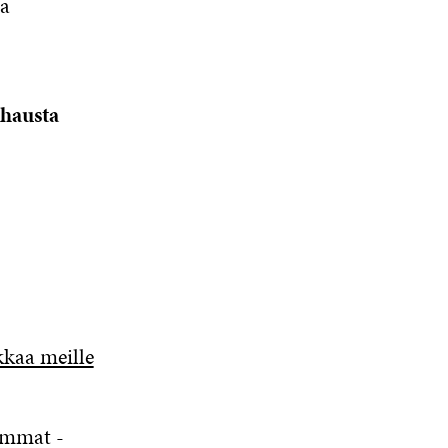
sa
-hausta
kkaa meille
immat -