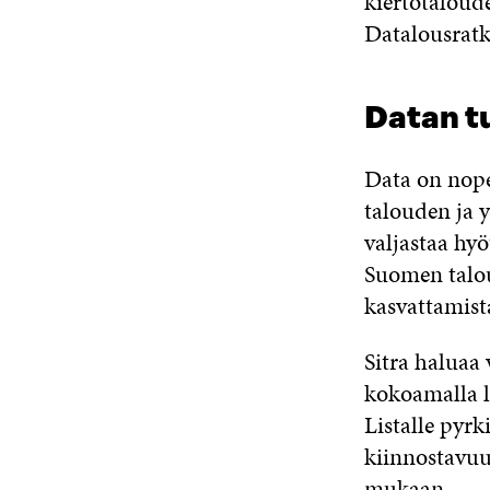
kiertotaloude
Datalousratk
Datan t
Data on nope
talouden ja
valjastaa hyö
Suomen talou
kasvattamista
Sitra haluaa
kokoamalla li
Listalle pyr
kiinnostavuu
mukaan.