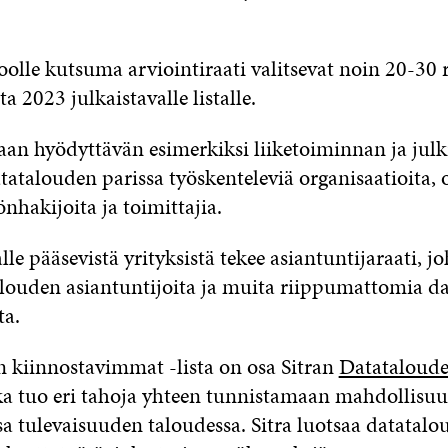
koolle kutsuma arviointiraati valitsevat noin 20-30 
 2023 julkaistavalle listalle.
aan hyödyttävän esimerkiksi liiketoiminnan ja julk
atatalouden parissa työskenteleviä organisaatioita, 
yönhakijoita ja toimittajia.
alle pääsevistä yrityksistä tekee asiantuntijaraati, 
alouden asiantuntijoita ja muita riippumattomia d
ita.
 kiinnostavimmat -lista on osa Sitran
Datatalouden
oka tuo eri tahoja yhteen tunnistamaan mahdollisu
a tulevaisuuden taloudessa. Sitra luotsaa datatalo