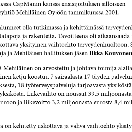
dessä CapManin kanssa ensisijoituksen silloiseen
keyhtiö Mehiläinen Oy:öön tammikuussa 2001.
unneet olla tutkimassa ja kehittämässä terveyde
atapoja ja rakenteita. Tavoitteena oli aikaansaada 
skottava yksityinen vaihtoehto terveydenhuoltoon, 
aja ja Mehiläisen hallituksen jäsen
Ilkka Kouvone
ä Mehiläinen on arvostettu ja johtava toimija alall
inen ketju koostuu 7 sairaalasta 17 täyden palvelu
sesta, 18 työterveyspalveluja tarjoavasta yksiköst
yksiköstä. Liikevaihto on noussut 39,5 miljoonasta
uroon ja liikevoitto 3,2 miljoonasta eurosta 8,4 m
ä on kehitetty uskottava ja vahva vaihtoehto yksity