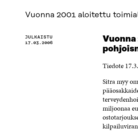
Vuonna 2001 aloitettu toimia
JULKAISTU
Vuonna 2
17.03.2006
pohjois
Tiedote 17.3
Sitra myy om
pääosakkaide
terveydenhoi
miljoonaa eu
ostotarjouks
kilpailuvira