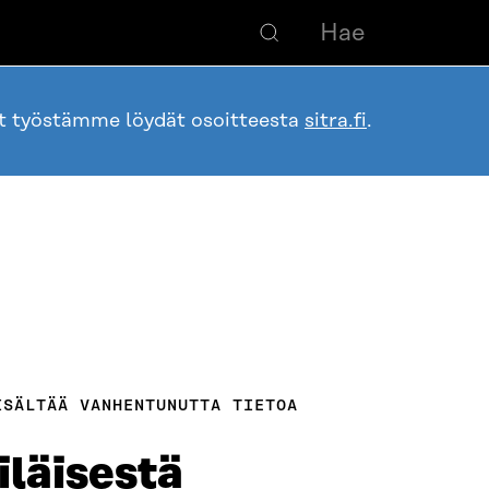
ot työstämme löydät osoitteesta
sitra.fi
.
ISÄLTÄÄ VANHENTUNUTTA TIETOA
iläisestä