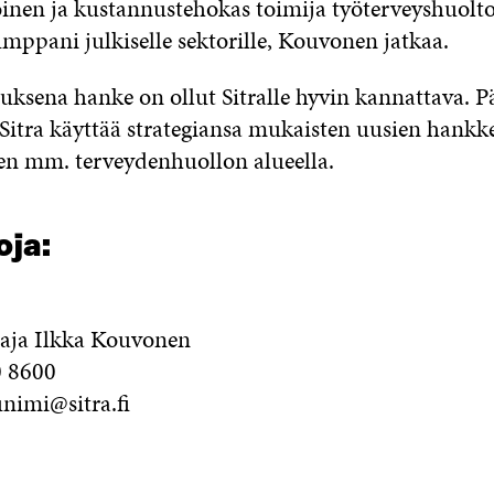
inen ja kustannustehokas toimija työterveyshuolt
mppani julkiselle sektorille, Kouvonen jatkaa.
uksena hanke on ollut Sitralle hyvin kannattava.
Sitra käyttää strategiansa mukaisten uusien hankk
en mm. terveydenhuollon alueella.
oja:
aja Ilkka Kouvonen
0 8600
nimi@sitra.fi