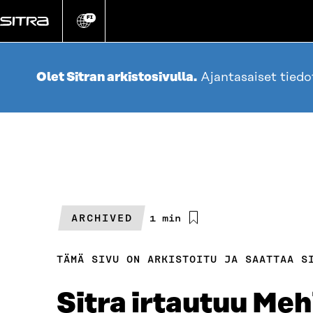
Siirry
suoraan
FI
Vaihda
sivuston
sisältöön
kieli
Olet Sitran arkistosivulla.
Ajantasaiset tied
ARCHIVED
Arvioitu
1 min
lukuaika
TÄMÄ SIVU ON ARKISTOITU JA SAATTAA S
Sitra irtautuu Meh