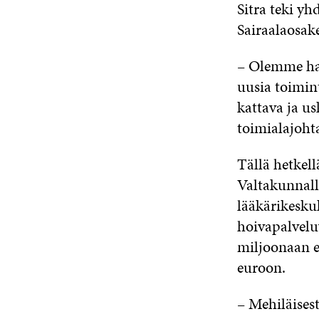
Sitra teki yh
Sairaalaosa
– Olemme hal
uusia toimint
kattava ja u
toimialajoht
Tällä hetkell
Valtakunnall
lääkärikeskuk
hoivapalvelu
miljoonaan e
euroon.
– Mehiläisest