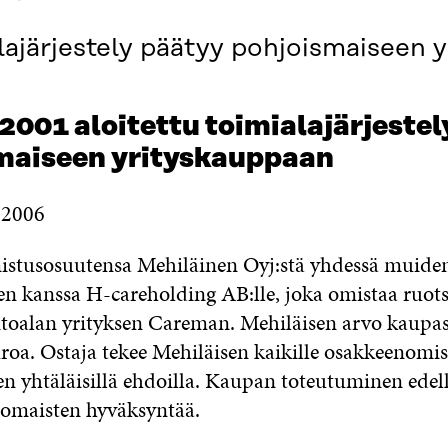
lajärjestely päätyy pohjoismaiseen 
001 aloitettu toimialajärjestel
maiseen yrityskauppaan
.2006
istusosuutensa Mehiläinen Oyj:stä yhdessä muide
n kanssa H-careholding AB:lle, joka omistaa ruots
toalan yrityksen Careman. Mehiläisen arvo kaupa
roa. Ostaja tekee Mehiläisen kaikille osakkeenomist
en yhtäläisillä ehdoilla. Kaupan toteutuminen edel
nomaisten hyväksyntää.