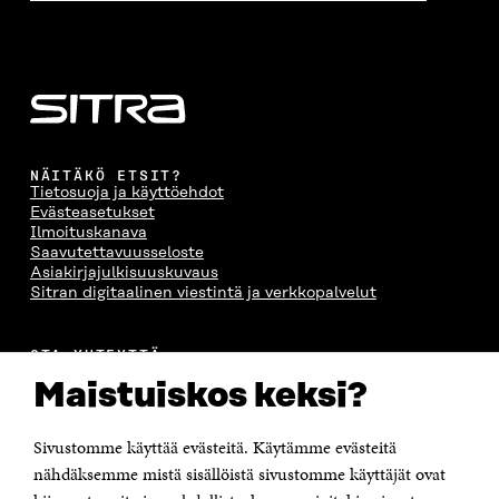
NÄITÄKÖ ETSIT?
Tietosuoja ja käyttöehdot
Evästeasetukset
Ilmoituskanava
Saavutettavuusseloste
Asiakirjajulkisuuskuvaus
Sitran digitaalinen viestintä ja verkkopalvelut
OTA YHTEYTTÄ
Suomen itsenäisyyden juhlarahasto Sitra
Maistuiskos keksi?
Itämerenkatu 11-13, PL 160,
00181 Helsinki
Sivustomme käyttää evästeitä. Käytämme evästeitä
Puhelin +358 294 618 991
Sähköpostiosoite
nähdäksemme mistä sisällöistä sivustomme käyttäjät ovat
etunimi.sukunimi@sitra.fi tai sitra@sitra.fi