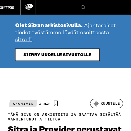
Siirry
FI
suoraan
Vaihda
Hae
sivuston
sisältöön
kieli
Olet Sitran arkistosivulla.
Ajantasaiset
tiedot työstämme löydät osoitteesta
sitra.fi
.
SIIRRY UUDELLE SIVUSTOLLE
Arvioitu
3 min
KUUNTELE
ARCHIVED
lukuaika
TÄMÄ SIVU ON ARKISTOITU JA SAATTAA SISÄLTÄÄ
VANHENTUNUTTA TIETOA
Sitra ja Provider perustavat