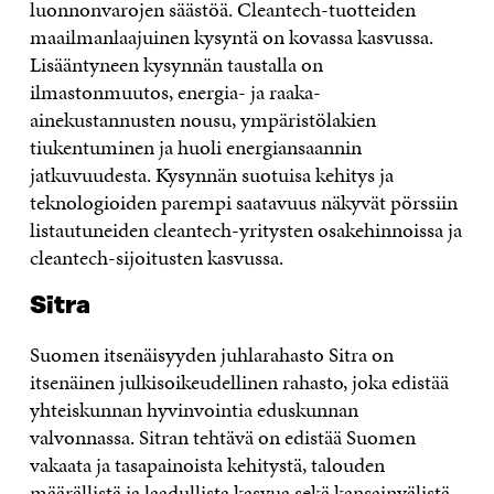
luonnonvarojen säästöä. Cleantech-tuotteiden
maailmanlaajuinen kysyntä on kovassa kasvussa.
Lisääntyneen kysynnän taustalla on
ilmastonmuutos, energia- ja raaka-
ainekustannusten nousu, ympäristölakien
tiukentuminen ja huoli energiansaannin
jatkuvuudesta. Kysynnän suotuisa kehitys ja
teknologioiden parempi saatavuus näkyvät pörssiin
listautuneiden cleantech-yritysten osakehinnoissa ja
cleantech-sijoitusten kasvussa.
Sitra
Suomen itsenäisyyden juhlarahasto Sitra on
itsenäinen julkisoikeudellinen rahasto, joka edistää
yhteiskunnan hyvinvointia eduskunnan
valvonnassa. Sitran tehtävä on edistää Suomen
vakaata ja tasapainoista kehitystä, talouden
määrällistä ja laadullista kasvua sekä kansainvälistä