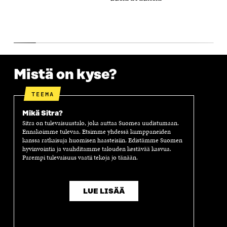
S
S
S
A
S
A
S
S
A
A
S
A
Mistä on kyse?
TEEMA
Mikä Sitra?
Sitra on tulevaisuustalo, joka auttaa Suomea uudistumaan.
Ennakoimme tulevaa. Etsimme yhdessä kumppaneiden
kanssa ratkaisuja huomisen haasteisiin. Edistämme Suomen
hyvinvointia ja vauhditamme talouden kestävää kasvua.
Parempi tulevaisuus vaatii tekoja jo tänään.
LUE LISÄÄ