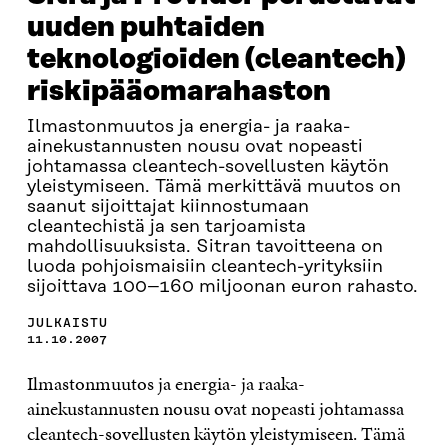
uuden puhtaiden
teknologioiden (cleantech)
riskipääomarahaston
Ilmastonmuutos ja energia- ja raaka-
ainekustannusten nousu ovat nopeasti
johtamassa cleantech-sovellusten käytön
yleistymiseen. Tämä merkittävä muutos on
saanut sijoittajat kiinnostumaan
cleantechistä ja sen tarjoamista
mahdollisuuksista. Sitran tavoitteena on
luoda pohjoismaisiin cleantech-yrityksiin
sijoittava 100–160 miljoonan euron rahasto.
JULKAISTU
11.10.2007
Ilmastonmuutos ja energia- ja raaka-
ainekustannusten nousu ovat nopeasti johtamassa
cleantech-sovellusten käytön yleistymiseen. Tämä