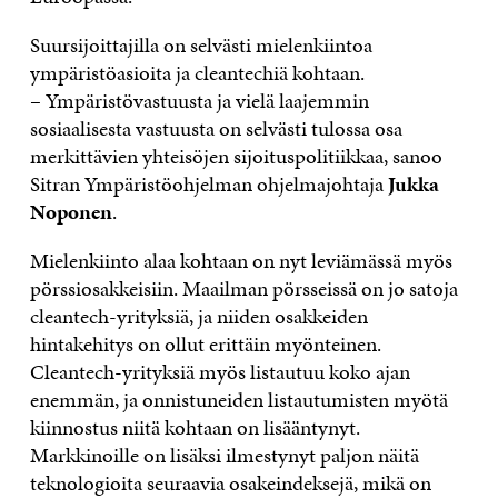
Suursijoittajilla on selvästi mielenkiintoa
ympäristöasioita ja cleantechiä kohtaan.
– Ympäristövastuusta ja vielä laajemmin
sosiaalisesta vastuusta on selvästi tulossa osa
merkittävien yhteisöjen sijoituspolitiikkaa, sanoo
Sitran Ympäristöohjelman ohjelmajohtaja
Jukka
Noponen
.
Mielenkiinto alaa kohtaan on nyt leviämässä myös
pörssiosakkeisiin. Maailman pörsseissä on jo satoja
cleantech-yrityksiä, ja niiden osakkeiden
hintakehitys on ollut erittäin myönteinen.
Cleantech-yrityksiä myös listautuu koko ajan
enemmän, ja onnistuneiden listautumisten myötä
kiinnostus niitä kohtaan on lisääntynyt.
Markkinoille on lisäksi ilmestynyt paljon näitä
teknologioita seuraavia osakeindeksejä, mikä on