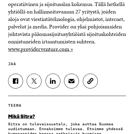
operatiivinen ja sijoitusalan kokemus. Tällä hetkellä
yhtiöllä on hallinnoitavanaan 27 yritystä, joiden
aloja ovat viestintäteknologia, ohjelmistot, internet,
palvelut ja media. Provider on yksi pohjoismaiden
johtavista pääomasijoitusyhtiöistä sijoituskohteiden
onnistuneiden irtaantumisten suhteen.
www.providerventure.com »
JAA
J
J
J
J
K
A
A
A
A
O
A
A
A
A
P
F
T
L
S
I
A
W
I
Ä
O
TEEMA
C
I
N
H
I
E
T
K
K
A
Mikä Sitra?
B
T
E
Ö
R
Sitra on tulevaisuustalo, joka auttaa Suomea
O
E
D
P
T
uudistumaan. Ennakoimme tulevaa. Etsimme yhdessä
O
R
I
O
I
kumppaneiden kanssa ratkaisuja huomisen