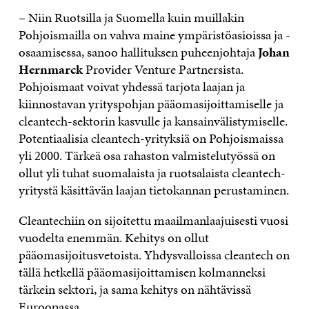
– Niin Ruotsilla ja Suomella kuin muillakin
Pohjoismailla on vahva maine ympäristöasioissa ja -
osaamisessa, sanoo hallituksen puheenjohtaja
Johan
Hernmarck
Provider Venture Partnersista.
Pohjoismaat voivat yhdessä tarjota laajan ja
kiinnostavan yrityspohjan pääomasijoittamiselle ja
cleantech-sektorin kasvulle ja kansainvälistymiselle.
Potentiaalisia cleantech-yrityksiä on Pohjoismaissa
yli 2000. Tärkeä osa rahaston valmistelutyössä on
ollut yli tuhat suomalaista ja ruotsalaista cleantech-
yritystä käsittävän laajan tietokannan perustaminen.
Cleantechiin on sijoitettu maailmanlaajuisesti vuosi
vuodelta enemmän. Kehitys on ollut
pääomasijoitusvetoista. Yhdysvalloissa cleantech on
tällä hetkellä pääomasijoittamisen kolmanneksi
tärkein sektori, ja sama kehitys on nähtävissä
Euroopassa.