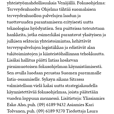
yhteistyömahdollisuuksia Venäjällä. Fokusohjelma:
Terveydenhuolto Ohjelma tähtää suomalaisen
terveydenhuollon palvelujen laadun ja
tuottavuuden parantamiseen erityisesti uutta
teknologiaa hyödyntäen. Sen puitteissa toteutetaan
hankkeita, jotka esimerkiksi parantavat yksityisen ja
julkisen sektorin yhteistoimintaa, kehittävät
terveyspalvelujen logistiikkaa ja edistävät alan
tukitoimintojen ja kiinteistöhallinnan tehokkuutta.
Lisäksi hallitus päätti Intiaa koskevan
pienimuotoisen fokusohjelman käynnistämisestä.
Sen avulla luodaan perustaa Suomen paremmalle
Intia-osaamiselle. Syksyn aikana Sitrassa
valmistellaan vielä kaksi uutta strategiakaudella
käynnistettävää fokusohjelmaa, joista päätetään
vuoden loppuun mennessä. Lisätietoja: Yliasiamies
Esko Aho, puh. (09) 6189 9432 Asiamies Kari
Tolvanen, puh. (09) 6189 9270 Tiedottaja Laura