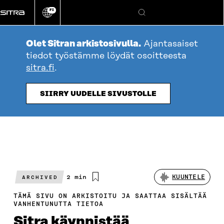
Siirry
FI
suoraan
Vaihda
Hae
sivuston
sisältöön
kieli
Olet Sitran arkistosivulla.
Ajantasaiset
tiedot työstämme löydät osoitteesta
sitra.fi
.
SIIRRY UUDELLE SIVUSTOLLE
Arvioitu
2 min
KUUNTELE
ARCHIVED
lukuaika
TÄMÄ SIVU ON ARKISTOITU JA SAATTAA SISÄLTÄÄ
VANHENTUNUTTA TIETOA
Sitra käynnistää