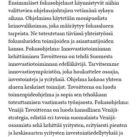
Ensimmäiset fokusohjelmat käynnistyvät niihin
valittavien ohjelmajohtajien vetämänä syksyn
aikana. Ohjelmissa käytetään monipuolista
keinovalikoimaa, joka määräytyy fokusalueen
tarpeista. Ne toteutetaan tiiviissä yhteistyössä
fokusalueiden toimijoiden ja asiantuntijoiden
kanssa. Fokusohjelma: Innovaatiotoiminnan
kehittäminen Tavoitteena on tehdä Suomesta
innovaatiotoiminnan edelläkävijä. Tarvitsemme
innovaatioympäristön, joka houkuttelee osaajia,
investointeja ja yrityksiä. Ohjelma kokoaa yhteen
alueen keskeiset toimijat. Tavoitteena on luoda
toimenpideohjelma ja sopia sen tehokkaan
toteuttamisen vaatimasta työnjaosta. Fokusohjelma:
Venäjä Tavoitteena on luoda kansallinen Venäjä-
strategia, edistää eri tavoin suomalaista Venäjä-
osaamista sekä kehittää yritysten, erityisesti pienten
ja keskisuurten yritysten investointiedellytyksiä ja