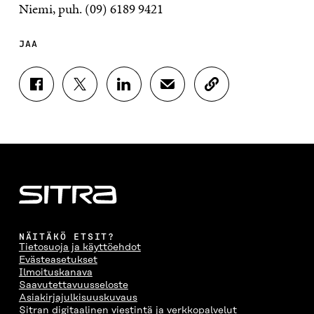
Niemi, puh. (09) 6189 9421
JAA
J
J
J
J
K
A
A
A
A
O
A
A
A
A
P
F
T
L
S
I
A
W
I
Ä
O
C
I
N
H
I
E
T
K
K
A
B
T
E
Ö
R
O
E
D
P
T
O
R
I
O
I
K
I
N
S
K
I
S
I
T
K
NÄITÄKÖ ETSIT?
S
S
S
I
E
Tietosuoja ja käyttöehdot
S
Ä
S
L
L
Evästeasetukset
A
A
Ä
L
I
Ilmoituskanava
A
V
A
A
N
Saavutettavuusseloste
V
A
V
A
L
Asiakirjajulkisuuskuvaus
A
U
A
V
I
Sitran digitaalinen viestintä ja verkkopalvelut