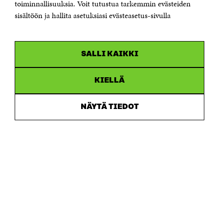
Saapumisohjeet
toiminnallisuuksia. Voit tutustua tarkemmin evästeiden
sisältöön ja hallita asetuksiasi evästeasetus-sivulla
Y-tunnus 0202132-3
OLEMME NÄISSÄ SOMEISSA
SALLI KAIKKI
Facebook
Avautuu
uudessa
Linkedin
ikkunassa
KIELLÄ
Avautuu
uudessa
Youtube
ikkunassa
Avautuu
NÄYTÄ TIEDOT
uudessa
Instagram
ikkunassa
Avautuu
uudessa
ikkunassa