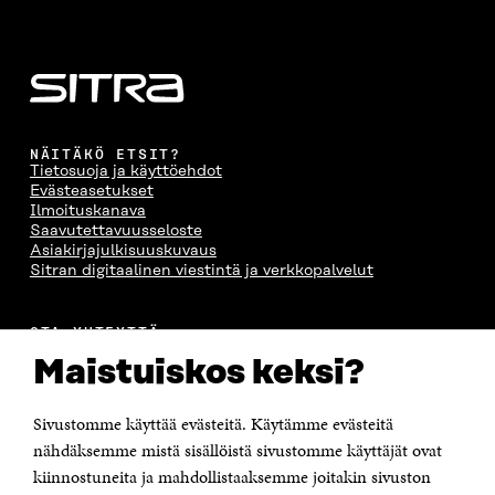
A
S
A
N
S
S
S
A
S
A
S
S
A
A
S
A
NÄITÄKÖ ETSIT?
Tietosuoja ja käyttöehdot
Evästeasetukset
Ilmoituskanava
Saavutettavuusseloste
Asiakirjajulkisuuskuvaus
Sitran digitaalinen viestintä ja verkkopalvelut
OTA YHTEYTTÄ
Suomen itsenäisyyden juhlarahasto Sitra
Maistuiskos keksi?
Itämerenkatu 11-13, PL 160,
00181 Helsinki
Sivustomme käyttää evästeitä. Käytämme evästeitä
Puhelin +358 294 618 991
Sähköpostiosoite
nähdäksemme mistä sisällöistä sivustomme käyttäjät ovat
etunimi.sukunimi@sitra.fi tai sitra@sitra.fi
kiinnostuneita ja mahdollistaaksemme joitakin sivuston