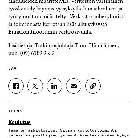
aihealueiden määrittelyllä. Verkoston varsinainen
työskentely käynnistyy syksyllä, kun aihealueet ja
työryhmät on määritelty. Verkoston aiheryhmistä
ja toiminnasta kerrotaan lisää alkusyksystä
Ennakointifoorumin verkkosivuilla.
Lisätietoja: Tutkimusjohtaja Timo Hämäläinen,
puh. (09) 6189 9552
JAA
J
J
J
J
K
A
A
A
A
O
A
A
A
A
P
F
T
L
S
I
A
W
I
Ä
O
TEEMA
C
I
N
H
I
E
T
K
K
A
Koulutus
B
T
E
Ö
R
Tämä on arkistosivu. Sitran koulutustoiminta
O
E
D
P
T
vahvistaa päättäjien ja muutoksentekijöiden kykyä