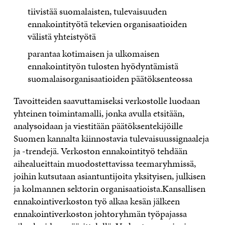
tiivistää suomalaisten, tulevaisuuden
ennakointityötä tekevien organisaatioiden
välistä yhteistyötä
parantaa kotimaisen ja ulkomaisen
ennakointityön tulosten hyödyntämistä
suomalaisorganisaatioiden päätöksenteossa
Tavoitteiden saavuttamiseksi verkostolle luodaan
yhteinen toimintamalli, jonka avulla etsitään,
analysoidaan ja viestitään päätöksentekijöille
Suomen kannalta kiinnostavia tulevaisuussignaaleja
ja -trendejä. Verkoston ennakointityö tehdään
aihealueittain muodostettavissa teemaryhmissä,
joihin kutsutaan asiantuntijoita yksityisen, julkisen
ja kolmannen sektorin organisaatioista.Kansallisen
ennakointiverkoston työ alkaa kesän jälkeen
ennakointiverkoston johtoryhmän työpajassa