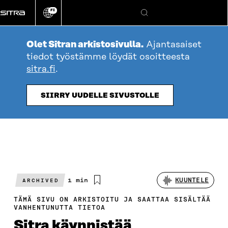
Siirry
FI
suoraan
Vaihda
Hae
sivuston
sisältöön
kieli
Olet Sitran arkistosivulla.
Ajantasaiset
tiedot työstämme löydät osoitteesta
sitra.fi
.
SIIRRY UUDELLE SIVUSTOLLE
Arvioitu
1 min
KUUNTELE
ARCHIVED
lukuaika
TÄMÄ SIVU ON ARKISTOITU JA SAATTAA SISÄLTÄÄ
VANHENTUNUTTA TIETOA
Sitra käynnistää