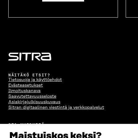
NÄITÄKÖ ETSIT?
Tietosuoja ja käyttöehdot
Evästeasetukset
Ilmoituskanava
Saavutettavuusseloste
Asiakirjajulkisuuskuvaus
Sitran digitaalinen viestintä ja verkkopalvelut
OTA YHTEYTTÄ
Suomen itsenäisyyden juhlarahasto Sitra
Maistuiskos keksi?
Itämerenkatu 11-13, PL 160,