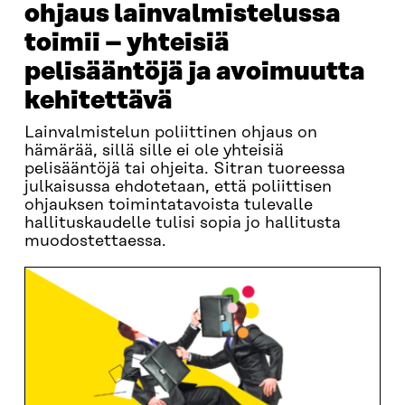
ohjaus lainvalmistelussa
toimii – yhteisiä
pelisääntöjä ja avoimuutta
kehitettävä
Lainvalmistelun poliittinen ohjaus on
hämärää, sillä sille ei ole yhteisiä
pelisääntöjä tai ohjeita. Sitran tuoreessa
julkaisussa ehdotetaan, että poliittisen
ohjauksen toimintatavoista tulevalle
hallituskaudelle tulisi sopia jo hallitusta
muodostettaessa.