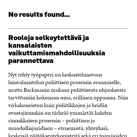
No results found…
Rooleja selkeytettävä ja
kansalaisten
vaikuttamismahdollisuuksia
parannettava
Nyt tehty työpaperi on keskustelunavaus
lainvalmistelun poliittisen prosessin avaamiselle,
mutta Backmanin mukaan poliittisesta ohjauksesta
tarvittaisiin kokonaan oma, erillinen oppaansa. Niin
virkakoneiston kuin poliitikkojen ja heidän
avustajiensakin on tärkeää ymmärtää kahden
rinnakkaisen prosessin – poliittisen ja
muodollisjuridisen – etenemistä, yhteyksiä,
keskeisiä päätöksentekopisteitä sekä eri toimijoiden