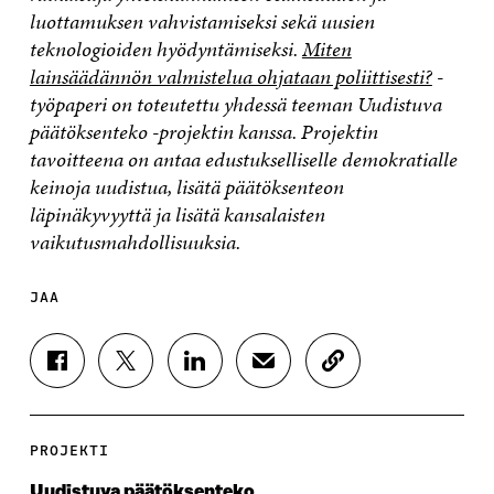
luottamuksen vahvistamiseksi sekä uusien
teknologioiden hyödyntämiseksi.
Miten
lainsäädännön valmistelua ohjataan poliittisesti?
-
työpaperi on toteutettu yhdessä teeman Uudistuva
päätöksenteko -projektin kanssa. Projektin
tavoitteena on antaa edustukselliselle demokratialle
keinoja uudistua, lisätä päätöksenteon
läpinäkyvyyttä ja lisätä kansalaisten
vaikutusmahdollisuuksia.
JAA
J
J
J
J
K
A
A
A
A
O
A
A
A
A
P
F
T
L
S
I
A
W
I
Ä
O
PROJEKTI
C
I
N
H
I
E
T
K
K
A
Uudistuva päätöksenteko