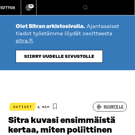
Siirry
FI
suoraan
Vaihda
Hae
sivuston
sisältöön
kieli
Olet Sitran arkistosivulla.
Ajantasaiset
tiedot työstämme löydät osoitteesta
sitra.fi
.
SIIRRY UUDELLE SIVUSTOLLE
Arvioitu
4 min
KUUNTELE
UUTISET
lukuaika
Sitra kuvasi ensimmäistä
kertaa, miten poliittinen