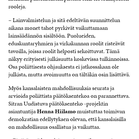
rooleja.
– Lainvalmistelun ja sitä edeltävän suunnittelun
aikana monet tahot pyrkivät vaikuttamaan
lainsäädännön sisältöön. Puolueiden,
eduskuntaryhmien ja virkakunnan roolit risteävät
tavoilla, joissa roolit helposti sekoittuvat. Tämä
näkyy erityisesti julkisuutta koskevissa tulkinnoissa.
Osa poliittisesta ohjauksesta ei jatkossakaan ole
julkista, mutta avoimuutta on tältäkin osin lisättävä.
Myös kansalaisten mahdollisuuksia seurata ja
arvioida poliittista päätöksentekoa on parannettava.
Sitran Uudistuva päätöksenteko -projektin
asiantuntija
Henna Hiilamo
muistuttaa toimivan
demokratian edellytyksen olevan, että kansalaisilla
on mahdollisuus osallistua ja vaikuttaa.