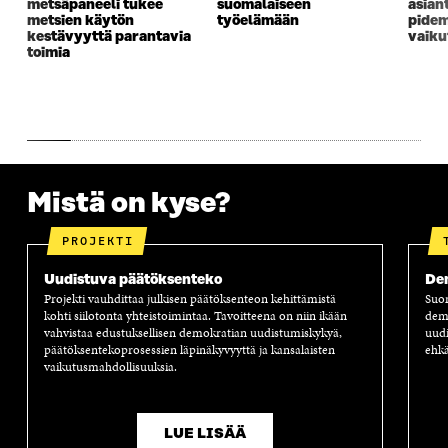
metsäpaneeli tukee
suomalaiseen
asian
U
N
U
K
metsien käytön
työelämään
pidem
N
A
N
U
kestävyyttä parantavia
vaiku
A
S
A
N
toimia
S
S
S
A
S
A
S
S
A
A
S
A
Mistä on kyse?
PROJEKTI
Uudistuva päätöksenteko
Dem
Projekti vauhdittaa julkisen päätöksenteon kehittämistä
Suom
kohti siilotonta yhteistoimintaa. Tavoitteena on niin ikään
demo
vahvistaa edustuksellisen demokratian uudistumiskykyä,
uudi
päätöksentekoprosessien läpinäkyvyyttä ja kansalaisten
ehk
vaikutusmahdollisuuksia.
LUE LISÄÄ