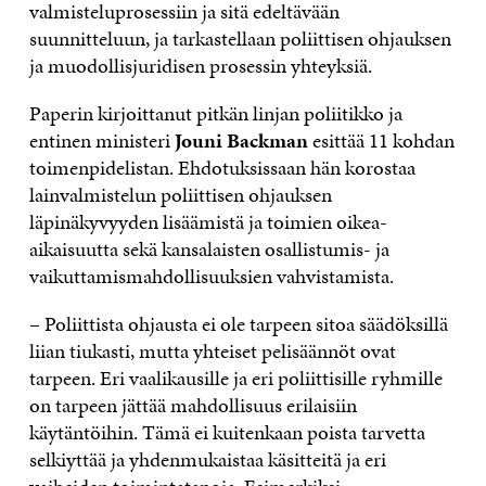
valmisteluprosessiin ja sitä edeltävään
suunnitteluun, ja tarkastellaan poliittisen ohjauksen
ja muodollisjuridisen prosessin yhteyksiä.
Paperin kirjoittanut pitkän linjan poliitikko ja
entinen ministeri
Jouni Backman
esittää 11 kohdan
toimenpidelistan. Ehdotuksissaan hän korostaa
lainvalmistelun poliittisen ohjauksen
läpinäkyvyyden lisäämistä ja toimien oikea-
aikaisuutta sekä kansalaisten osallistumis- ja
vaikuttamismahdollisuuksien vahvistamista.
– Poliittista ohjausta ei ole tarpeen sitoa säädöksillä
liian tiukasti, mutta yhteiset pelisäännöt ovat
tarpeen. Eri vaalikausille ja eri poliittisille ryhmille
on tarpeen jättää mahdollisuus erilaisiin
käytäntöihin. Tämä ei kuitenkaan poista tarvetta
selkiyttää ja yhdenmukaistaa käsitteitä ja eri