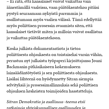
– Ei riitä, että kansalaiset voivat vaikuttaa vain
äänestämällä vaaleissa, vaan päätöksentekoa pitäisi
pystyä seuraamaan nykyistä paremmin ja
osallistumaan myös vaalien välissä. Tämä edellyttää
myös poliittisen prosessin avaamista siten, että
kansalaiset tietävät miten ja milloin voivat osallistua
ja vaikuttaa päätöksentekoon.
Koska julkista dokumentaatiota ja tietoa
poliittisesta ohjauksesta on toistaiseksi varsin vähän,
perustuu nyt julkaistu työpaperi kirjoittajansa Jouni
Backmanin pitkäaikaiseen kokemukseen
lainsäädäntötyöstä ja sen poliittisesta ohjauksesta.
Lisäksi lähteenä on hyödynnetty Sitran aiempia
selvityksiä ja prosessimallinnuksia sekä poliittisen
ohjauksen keskeisten toimijoiden haastatteluja.
Sitran Demokratia ja osallisuus -teema etsii
ratkaisuja yhteiskunnallisen osallisuuden ja