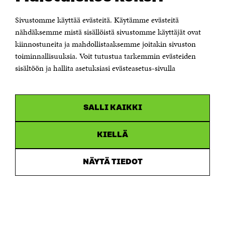
00181 Helsinki
Sivustomme käyttää evästeitä. Käytämme evästeitä
Puhelin +358 294 618 991
Sähköpostiosoite
nähdäksemme mistä sisällöistä sivustomme käyttäjät ovat
etunimi.sukunimi@sitra.fi tai sitra@sitra.fi
kiinnostuneita ja mahdollistaaksemme joitakin sivuston
Saapumisohjeet
toiminnallisuuksia. Voit tutustua tarkemmin evästeiden
sisältöön ja hallita asetuksiasi evästeasetus-sivulla
Y-tunnus 0202132-3
OLEMME NÄISSÄ SOMEISSA
SALLI KAIKKI
Facebook
Avautuu
uudessa
Linkedin
ikkunassa
KIELLÄ
Avautuu
uudessa
Youtube
ikkunassa
Avautuu
NÄYTÄ TIEDOT
uudessa
Instagram
ikkunassa
Avautuu
uudessa
ikkunassa