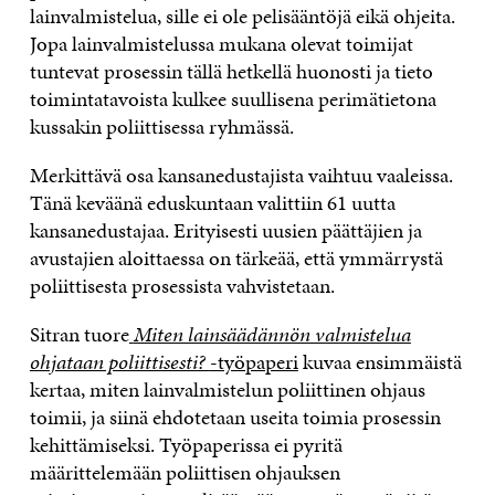
lainvalmistelua, sille ei ole pelisääntöjä eikä ohjeita.
Jopa lainvalmistelussa mukana olevat toimijat
tuntevat prosessin tällä hetkellä huonosti ja tieto
toimintatavoista kulkee suullisena perimätietona
kussakin poliittisessa ryhmässä.
Merkittävä osa kansanedustajista vaihtuu vaaleissa.
Tänä keväänä eduskuntaan valittiin 61 uutta
kansanedustajaa. Erityisesti uusien päättäjien ja
avustajien aloittaessa on tärkeää, että ymmärrystä
poliittisesta prosessista vahvistetaan.
Sitran tuore
Miten lainsäädännön valmistelua
ohjataan poliittisesti?
-työpaperi
kuvaa ensimmäistä
kertaa, miten lainvalmistelun poliittinen ohjaus
toimii, ja siinä ehdotetaan useita toimia prosessin
kehittämiseksi. Työpaperissa ei pyritä
määrittelemään poliittisen ohjauksen