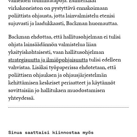
vaiheiden toimintatapoja. Esimerkiksi
virkakoneiston on pystyttävä ennakoimaan
poliittista ohjausta, jotta lainvalmistelu etenisi
sujuvasti ja laadukkaasti, Backman huomauttaa.
Backman ehdottaa, että hallitusohjelman ei tulisi
ohjata lainsäädännön valmistelua liian
yksityiskohtaisesti, vaan hallitusohjelman
strategisuutta ja ilmiöpohjaisuutta
tulisi edelleen
vahvistaa. Lisäksi työpaperissa ehdotetaan, että
poliittisen ohjauksen ja ohjausjärjestelmän
kehittämisen keskeiset periaatteet ja käytännöt
sovittaisiin jo hallituksen muodostamisen
yhteydessä.
Sinua saattaisi kiinnostaa myös