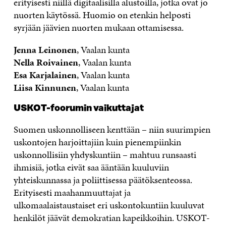
erityisesti niillä digitaalisilla alustoilla, jotka ovat jo
nuorten käytössä. Huomio on etenkin helposti
syrjään jäävien nuorten mukaan ottamisessa.
Jenna Leinonen
, Vaalan kunta
Nella Roivainen
, Vaalan kunta
Esa Karjalainen
, Vaalan kunta
Liisa Kinnunen
, Vaalan kunta
USKOT-foorumin vaikuttajat
Suomen uskonnolliseen kenttään – niin suurimpien
uskontojen harjoittajiin kuin pienempiinkin
uskonnollisiin yhdyskuntiin – mahtuu runsaasti
ihmisiä, jotka eivät saa ääntään kuuluviin
yhteiskunnassa ja poliittisessa päätöksenteossa.
Erityisesti maahanmuuttajat ja
ulkomaalaistaustaiset eri uskontokuntiin kuuluvat
henkilöt jäävät demokratian kapeikkoihin. USKOT-