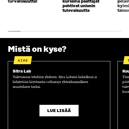
turvallisuutta!
kurssilla päättäjät
pelas
K
K
K
I
pohtivat unionin
kylm
K
U
K
K
tulevaisuutta
talou
U
N
U
K
N
A
N
U
A
S
A
N
S
S
S
A
S
A
S
S
A
A
S
A
Mistä on kyse?
AIHE
Sitra Lab
Ko
Tulevaisuus tehdään yhdessä. Sitra Labissä kokeillaan ja
Tämä
kehitetään käytännön ratkaisuja yhteiskunnallisen
päät
muutoksen tueksi.
tule
haas
LUE LISÄÄ