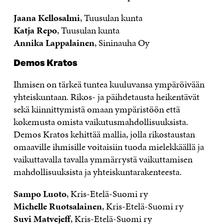
Jaana Kellosalmi
, Tuusulan kunta
Katja Repo
, Tuusulan kunta
Annika Lappalainen
, Sininauha Oy
Demos Kratos
Ihmisen on tärkeä tuntea kuuluvansa ympäröivään
yhteiskuntaan. Rikos- ja päihdetausta heikentävät
sekä kiinnittymistä omaan ympäristöön että
kokemusta omista vaikutusmahdollisuuksista.
Demos Kratos kehittää mallia, jolla rikostaustan
omaaville ihmisille voitaisiin tuoda mielekkäällä ja
vaikuttavalla tavalla ymmärrystä vaikuttamisen
mahdollisuuksista ja yhteiskuntarakenteesta.
Sampo Luoto
, Kris-Etelä-Suomi ry
Michelle Ruotsalainen
, Kris-Etelä-Suomi ry
Suvi Matvejeff
, Kris-Etelä-Suomi ry