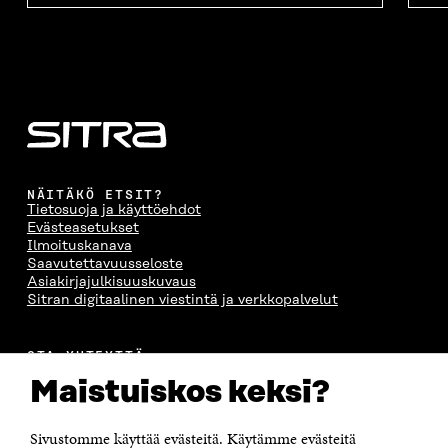
NÄITÄKÖ ETSIT?
Tietosuoja ja käyttöehdot
Evästeasetukset
Ilmoituskanava
Saavutettavuusseloste
Asiakirjajulkisuuskuvaus
Sitran digitaalinen viestintä ja verkkopalvelut
OTA YHTEYTTÄ
Suomen itsenäisyyden juhlarahasto Sitra
Maistuiskos keksi?
Itämerenkatu 11-13, PL 160,
00181 Helsinki
Sivustomme käyttää evästeitä. Käytämme evästeitä
Puhelin +358 294 618 991