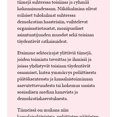
tiimejä suhteessa toisiinsa ja ryhmää
kokonaisuudessaan. Näkökulmina olivat
erilaiset tulokulmat suhteessa
demokratian haasteisiin, vaihtelevat
organisaatiotaustat, monipuoliset
asiantuntijuuden muodot sekä toisiaan
täydentävät ratkaisuideat.
Etsimme sektorirajat ylittäviä tiimejä,
joiden toiminta tavoittaa jo ihmisiä ja
joissa yhdistyvät toisiaan täydentävät
osaamiset, kuten ymmärrys poliittisesta
päätöksenteosta ja kansalaistoiminnan
saavutettavuudesta tai kokemus uusista
sosiaalisen median kanavista ja
demokratiakasvatuksesta.
Tiimeissä on mukana niin
kansalaisaktivisteja, poliittisten päätösten