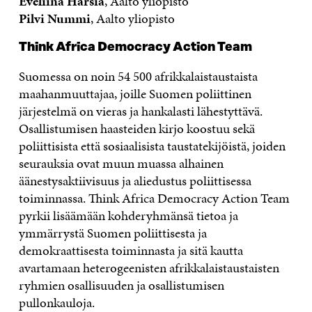
Eveliina Harsia
, Aalto yliopisto
Pilvi Nummi
, Aalto yliopisto
Think Africa Democracy Action Team
Suomessa on noin 54 500 afrikkalaistaustaista
maahanmuuttajaa, joille Suomen poliittinen
järjestelmä on vieras ja hankalasti lähestyttävä.
Osallistumisen haasteiden kirjo koostuu sekä
poliittisista että sosiaalisista taustatekijöistä, joiden
seurauksia ovat muun muassa alhainen
äänestysaktiivisuus ja aliedustus poliittisessa
toiminnassa. Think Africa Democracy Action Team
pyrkii lisäämään kohderyhmänsä tietoa ja
ymmärrystä Suomen poliittisesta ja
demokraattisesta toiminnasta ja sitä kautta
avartamaan heterogeenisten afrikkalaistaustaisten
ryhmien osallisuuden ja osallistumisen
pullonkauloja.