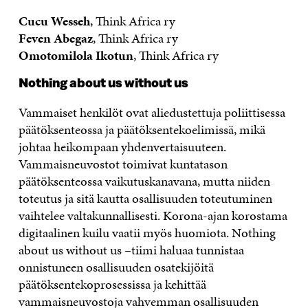
Cucu Wesseh
, Think Africa ry
Feven Abegaz
, Think Africa ry
Omotomilola Ikotun
, Think Africa ry
Nothing about us without us
Vammaiset henkilöt ovat aliedustettuja poliittisessa
päätöksenteossa ja päätöksentekoelimissä, mikä
johtaa heikompaan yhdenvertaisuuteen.
Vammaisneuvostot toimivat kuntatason
päätöksenteossa vaikutuskanavana, mutta niiden
toteutus ja sitä kautta osallisuuden toteutuminen
vaihtelee valtakunnallisesti. Korona-ajan korostama
digitaalinen kuilu vaatii myös huomiota. Nothing
about us without us –tiimi haluaa tunnistaa
onnistuneen osallisuuden osatekijöitä
päätöksentekoprosessissa ja kehittää
vammaisneuvostoja vahvemman osallisuuden