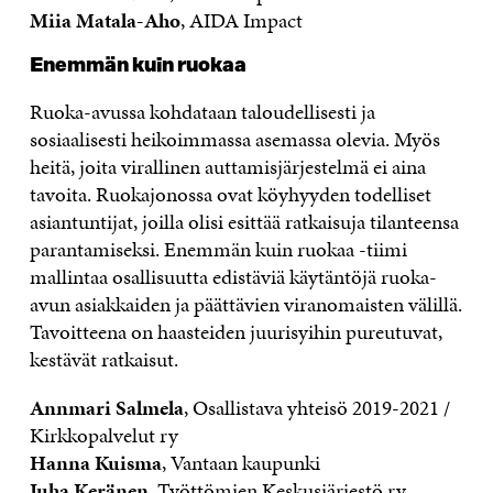
Miia Matala-Aho
, AIDA Impact
Enemmän kuin ruokaa
Ruoka-avussa kohdataan taloudellisesti ja
sosiaalisesti heikoimmassa asemassa olevia. Myös
heitä, joita virallinen auttamisjärjestelmä ei aina
tavoita. Ruokajonossa ovat köyhyyden todelliset
asiantuntijat, joilla olisi esittää ratkaisuja tilanteensa
parantamiseksi. Enemmän kuin ruokaa -tiimi
mallintaa osallisuutta edistäviä käytäntöjä ruoka-
avun asiakkaiden ja päättävien viranomaisten välillä.
Tavoitteena on haasteiden juurisyihin pureutuvat,
kestävät ratkaisut.
Annmari Salmela
, Osallistava yhteisö 2019-2021 /
Kirkkopalvelut ry
Hanna Kuisma
, Vantaan kaupunki
Juha Keränen
, Työttömien Keskusjärjestö ry