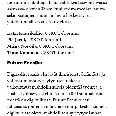
foorumin vaikuttajat haluavat tukea haavoittuvassa
asemassa olevien äänen kuulumista median kautta
sekä päättäjien suuntaan heitä koskettavassa
yhteiskunnallisessa keskustelussa.
Katri Kuusikallio
, USKOT-foorumi
Pia Jardi
, USKOT-foorumi
Miina Noroila
, USKOT-foorumi
Timo Koponen
, USKOT-foorumi
Future Feeniks
Digitaaliset kuilut lisäävät ihmisten työelämästä ja
yhteiskunnasta syrjäytymisen uhkaa sekä
vaikeuttavat mahdollisuuksia pidentää työuria ja
nostaa työllisyysastetta. Noin 35 000 suomalaista
miestä on digikuilussa. Future Feeniks etsii
ratkaisuja, joiden avulla yhä useampi keski-ikäinen,
digikuilussa oleva, mahdollisen syrjäytymisuhan