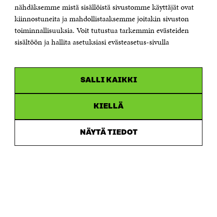
Sähköpostiosoite
nähdäksemme mistä sisällöistä sivustomme käyttäjät ovat
etunimi.sukunimi@sitra.fi tai sitra@sitra.fi
kiinnostuneita ja mahdollistaaksemme joitakin sivuston
toiminnallisuuksia. Voit tutustua tarkemmin evästeiden
Saapumisohjeet
sisältöön ja hallita asetuksiasi evästeasetus-sivulla
Y-tunnus 0202132-3
OLEMME NÄISSÄ SOMEISSA
SALLI KAIKKI
Facebook
Avautuu
uudessa
Linkedin
ikkunassa
KIELLÄ
Avautuu
uudessa
Youtube
ikkunassa
Avautuu
NÄYTÄ TIEDOT
uudessa
Instagram
ikkunassa
Avautuu
uudessa
ikkunassa