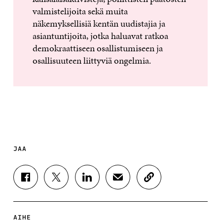
valmistelijoita sekä muita
näkemyksellisiä kentän uudistajia ja
asiantuntijoita, jotka haluavat ratkoa
demokraattiseen osallistumiseen ja
osallisuuteen liittyviä ongelmia.
JAA
J
J
J
J
K
A
A
A
A
O
A
A
A
A
P
F
T
L
S
I
A
W
I
Ä
O
AIHE