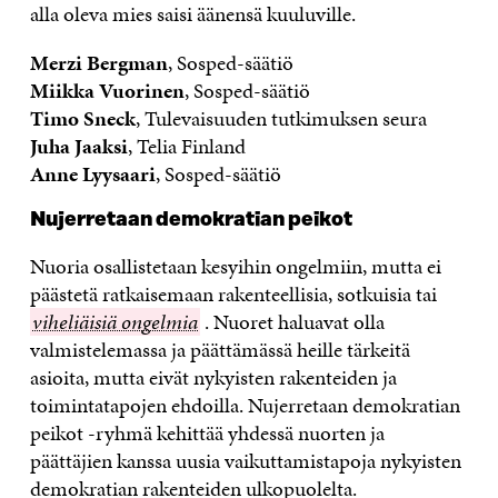
alla oleva mies saisi äänensä kuuluville.
Merzi Bergman
, Sosped-säätiö
Miikka Vuorinen
, Sosped-säätiö
Timo Sneck
, Tulevaisuuden tutkimuksen seura
Juha Jaaksi
, Telia Finland
Anne Lyysaari
, Sosped-säätiö
Nujerretaan demokratian peikot
Nuoria osallistetaan kesyihin ongelmiin, mutta ei
päästetä ratkaisemaan rakenteellisia, sotkuisia tai
viheliäi
viheliäisiä ongelmia
. Nuoret haluavat olla
ongelm
valmistelemassa ja päättämässä heille tärkeitä
asioita, mutta eivät nykyisten rakenteiden ja
toimintatapojen ehdoilla. Nujerretaan demokratian
peikot -ryhmä kehittää yhdessä nuorten ja
päättäjien kanssa uusia vaikuttamistapoja nykyisten
demokratian rakenteiden ulkopuolelta.