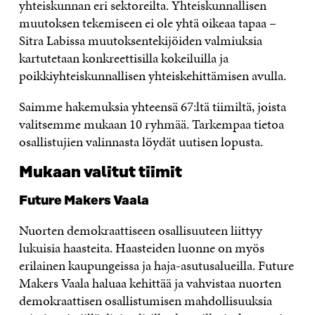
yhteiskunnan eri sektoreilta. Yhteiskunnallisen
muutoksen tekemiseen ei ole yhtä oikeaa tapaa –
Sitra Labissa muutoksentekijöiden valmiuksia
kartutetaan konkreettisilla kokeiluilla ja
poikkiyhteiskunnallisen yhteiskehittämisen avulla.
Saimme hakemuksia yhteensä 67:ltä tiimiltä, joista
valitsemme mukaan 10 ryhmää. Tarkempaa tietoa
osallistujien valinnasta löydät uutisen lopusta.
Mukaan valitut tiimit
Future Makers Vaala
Nuorten demokraattiseen osallisuuteen liittyy
lukuisia haasteita. Haasteiden luonne on myös
erilainen kaupungeissa ja haja-asutusalueilla. Future
Makers Vaala haluaa kehittää ja vahvistaa nuorten
demokraattisen osallistumisen mahdollisuuksia