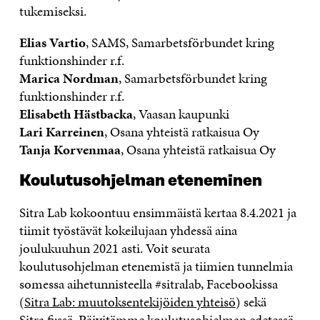
tukemiseksi.
Elias Vartio
, SAMS, Samarbetsförbundet kring
funktionshinder r.f.
Marica Nordman
, Samarbetsförbundet kring
funktionshinder r.f.
Elisabeth Hästbacka
, Vaasan kaupunki
Lari Karreinen
, Osana yhteistä ratkaisua Oy
Tanja Korvenmaa
, Osana yhteistä ratkaisua Oy
Koulutusohjelman eteneminen
Sitra Lab kokoontuu ensimmäistä kertaa 8.4.2021 ja
tiimit työstävät kokeilujaan yhdessä aina
joulukuuhun 2021 asti. Voit seurata
koulutusohjelman etenemistä ja tiimien tunnelmia
somessa aihetunnisteella #sitralab, Facebookissa
(
Sitra Lab: muutoksentekijöiden yhteisö
) sekä
Sitra.fi:ssä. Päivitämme koulutusohjelman edetessä