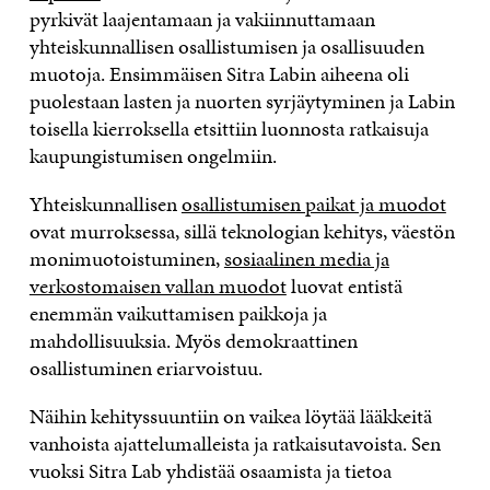
pyrkivät laajentamaan ja vakiinnuttamaan
yhteiskunnallisen osallistumisen ja osallisuuden
muotoja. Ensimmäisen Sitra Labin aiheena oli
puolestaan lasten ja nuorten syrjäytyminen ja Labin
toisella kierroksella etsittiin luonnosta ratkaisuja
kaupungistumisen ongelmiin.
Yhteiskunnallisen
osallistumisen paikat ja muodot
ovat murroksessa, sillä teknologian kehitys, väestön
monimuotoistuminen,
sosiaalinen media ja
verkostomaisen vallan muodot
luovat entistä
enemmän vaikuttamisen paikkoja ja
mahdollisuuksia. Myös demokraattinen
osallistuminen eriarvoistuu.
Näihin kehityssuuntiin on vaikea löytää lääkkeitä
vanhoista ajattelumalleista ja ratkaisutavoista. Sen
vuoksi Sitra Lab yhdistää osaamista ja tietoa