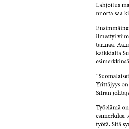
Lahjoitus ma
nuorta saa ki
Ensimmäinen 
ilmestyi viim
tarinaa. Ääne
kaikkialta S
esimerkkinsä 
”Suomalaiset 
Yrittäjyys on
Sitran johta
Työelämä on 
esimerkiksi t
työtä. Sitä s