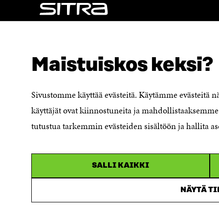
S
A
A
NÄITÄKÖ ETSIT?
Tietosuoja ja käyttöehdot
Maistuiskos keksi?
Evästeasetukset
Ilmoituskanava
Saavutettavuusseloste
Sivustomme käyttää evästeitä. Käytämme evästeitä 
Asiakirjajulkisuuskuvaus
käyttäjät ovat kiinnostuneita ja mahdollistaaksemme 
Sitran digitaalinen viestintä ja
tutustua tarkemmin evästeiden sisältöön ja hallita as
verkkopalvelut
SALLI KAIKKI
NÄYTÄ T