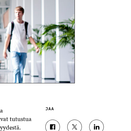
aa
JAA
ivat tutustua
yydestä.
J
J
J