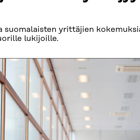
aa suomalaisten yrittäjien kokemuksia
ille lukijoille.