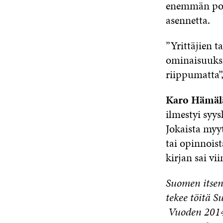
enemmän poik
asennetta.
”Yrittäjien t
ominaisuuksi
riippumatta”
Karo Hämäl
ilmestyi syy
Jokaista myyt
tai opinnois
kirjan sai v
Suomen itsenä
tekee töitä S
Vuoden 2014 