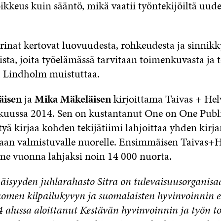
keus kuin sääntö, mikä vaatii työntekijöiltä uude
arinat kertovat luovuudesta, rohkeudesta ja sinnik
sta, joita työelämässä tarvitaan toimenkuvasta ja 
, Lindholm muistuttaa.
äisen
ja
Mika Mäkeläisen
kirjoittama Taivas + Helv
skuussa 2014. Sen on kustantanut One on One Publ
yä kirjaa kohden tekijätiimi lahjoittaa yhden kirj
taan valmistuvalle nuorelle. Ensimmäisen Taivas+H
iime vuonna lahjaksi noin 14 000 nuorta.
isyyden juhlarahasto Sitra on tulevaisuusorganisaa
uomen kilpailukyvyn ja suomalaisten hyvinvoinnin e
alussa aloittanut Kestävän hyvinvoinnin ja työn t