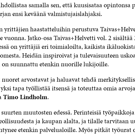
hdollistaa samalla sen, että kuusisataa opintonsa 
rjan ensi keväänä valmistujaislahjaksi.
yrittäjien haastatteluihin perustuva Taivas+Helvet
e vuonna. Jatko-osa Taivas+Helvetti vol. 2 sisältää
ssä on yrittäjiä eri toimialoilta, kaikista ikäluokista
uomesta. Heidän inspiroivat ja tulevaisuuteen usko
on suunnattu etenkin nuorille lukijoille.
nuoret arvostavat ja haluavat tehdä merkityksellis
 yksi tapa työllistää itsensä ja toteuttaa omia arvoja
ja
Timo Lindholm
.
suurten muutosten edessä. Perinteisiä työpaikkoja
eollisuudesta ja kaupan alalta, ja tilalle tarvitaan 
yntynee etenkin palvelualoille. Myös pitkät työurat 