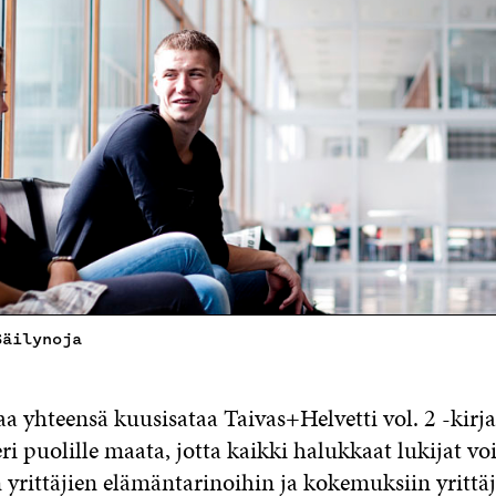
Säilynoja
taa yhteensä kuusisataa Taivas+Helvetti vol. 2 -kirj
eri puolille maata, jotta kaikki halukkaat lukijat vo
 yrittäjien elämäntarinoihin ja kokemuksiin yrittäj