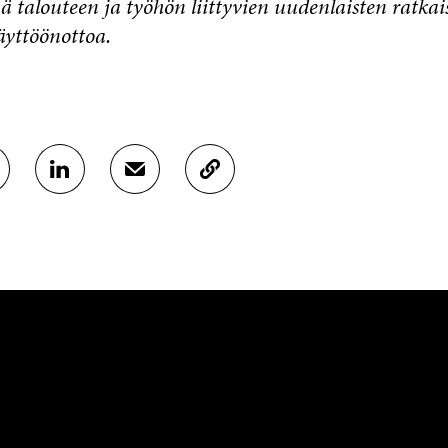
ä talouteen ja työhön liittyvien uudenlaisten ratkai
äyttöönottoa.
J
J
K
A
A
O
A
A
P
L
S
I
I
Ä
O
N
H
I
K
K
A
E
Ö
R
D
P
T
I
O
I
N
S
K
I
T
K
S
I
E
S
L
L