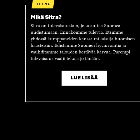
A
A
TEEMA
A
V
V
A
Mikä Sitra?
A
U
Sitra on tulevaisuustalo, joka auttaa Suomea
U
T
uudistumaan. Ennakoimme tulevaa. Etsimme
T
U
yhdessä kumppaneiden kanssa ratkaisuja huomisen
U
U
haasteisiin. Edistämme Suomen hyvinvointia ja
U
U
vauhditamme talouden kestävää kasvua. Parempi
U
U
tulevaisuus vaatii tekoja jo tänään.
U
D
D
E
E
S
S
S
LUE LISÄÄ
S
A
A
I
I
K
K
K
K
U
U
N
N
A
A
S
S
S