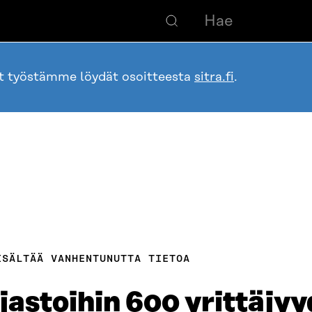
ot työstämme löydät osoitteesta
sitra.fi
.
ISÄLTÄÄ VANHENTUNUTTA TIETOA
rjastoihin 600 yrittäjy