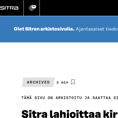
Siirry
suoraan
FI
Vaihda
sivuston
sisältöön
kieli
Olet Sitran arkistosivulla.
Ajantasaiset tied
ARCHIVED
Arvioitu
2 min
lukuaika
TÄMÄ SIVU ON ARKISTOITU JA SAATTAA S
Sitra lahjoittaa ki