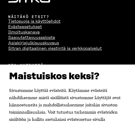
NÄITÄKÖ ETSIT?
Tietosuoja ja käyttöehdot
Evästeasetukset
Ilmoituskanava
Saavutettavuusseloste
Asiakirjajulkisuuskuvaus
Sitran digitaalinen viestintä ja verkkopalvelut
OTA YHTEYTTÄ
Suomen itsenäisyyden juhlarahasto Sitra
Maistuiskos keksi?
Itämerenkatu 11-13, PL 160,
00181 Helsinki
Sivustomme käyttää evästeitä. Käytämme evästeitä
Puhelin +358 294 618 991
Sähköpostiosoite
nähdäksemme mistä sisällöistä sivustomme käyttäjät ovat
etunimi.sukunimi@sitra.fi tai sitra@sitra.fi
kiinnostuneita ja mahdollistaaksemme joitakin sivuston
Saapumisohjeet
toiminnallisuuksia. Voit tutustua tarkemmin evästeiden
sisältöön ja hallita asetuksiasi evästeasetus-sivulla
Y-tunnus 0202132-3