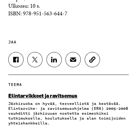
Ulkoasu: 10 s.
ISBN: 978-951-563-644-7
JAA
J
J
J
J
K
A
A
A
A
O
A
A
A
A
P
F
T
L
S
I
A
W
I
Ä
O
TEEMA
C
I
N
H
I
E
T
K
K
A
Elintarvikkeet ja ravitsemus
B
T
E
Ö
R
Järkiruoka on hyvää, terveellistä ja kestävää.
O
E
D
P
T
Elintarvike- ja ravitsemusohjelma (ERA) 2005-2008
O
R
I
O
I
vauhditti järkiruuan nostetta esimerkiksi
K
I
N
S
K
tutkimuksella, koulutuksella ja alan toimijoiden
I
S
I
T
K
yhteishankkeilla.
S
S
S
I
E
S
Ä
S
L
L