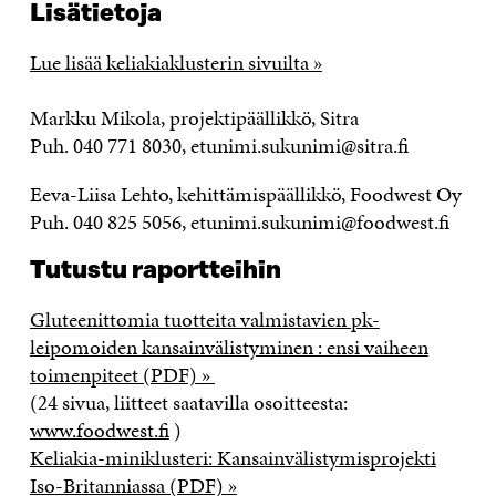
Lisätietoja
Lue lisää keliakiaklusterin sivuilta »
Markku Mikola, projektipäällikkö, Sitra
Puh. 040 771 8030, etunimi.sukunimi@sitra.fi
Eeva-Liisa Lehto, kehittämispäällikkö, Foodwest Oy
Puh. 040 825 5056, etunimi.sukunimi@foodwest.fi
Tutustu raportteihin
Gluteenittomia tuotteita valmistavien pk-
leipomoiden kansainvälistyminen : ensi vaiheen
toimenpiteet (PDF) »
(24 sivua, liitteet saatavilla osoitteesta:
www.foodwest.fi
)
Keliakia-miniklusteri: Kansainvälistymisprojekti
Iso-Britanniassa (PDF) »