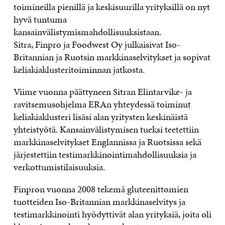
toimineilla pienillä ja keskisuurilla yrityksillä on nyt
hyvä tuntuma
kansainvälistymismahdollisuuksistaan.
Sitra, Finpro ja Foodwest Oy julkaisivat Iso-
Britannian ja Ruotsin markkinaselvitykset ja sopivat
keliakiaklusteritoiminnan jatkosta.
Viime vuonna päättyneen Sitran Elintarvike- ja
ravitsemusohjelma ERAn yhteydessä toiminut
keliakiaklusteri lisäsi alan yritysten keskinäistä
yhteistyötä. Kansainvälistymisen tueksi teetettiin
markkinaselvitykset Englannissa ja Ruotsissa sekä
järjestettiin testimarkkinointimahdollisuuksia ja
verkottumistilaisuuksia.
Finpron vuonna 2008 tekemä gluteenittomien
tuotteiden Iso-Britannian markkinaselvitys ja
testimarkkinointi hyödyttivät alan yrityksiä, joita oli