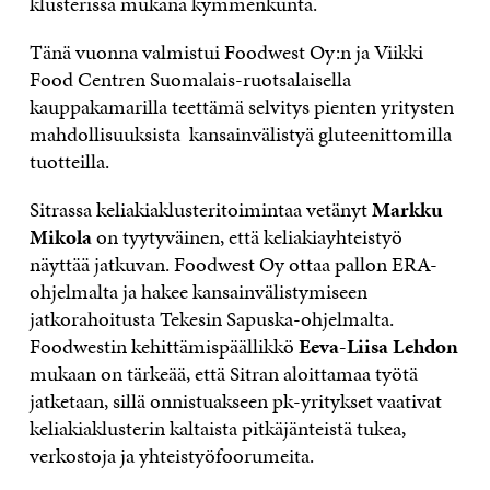
klusterissa mukana kymmenkunta.
Tänä vuonna valmistui Foodwest Oy:n ja Viikki
Food Centren Suomalais-ruotsalaisella
kauppakamarilla teettämä selvitys pienten yritysten
mahdollisuuksista kansainvälistyä gluteenittomilla
tuotteilla.
Sitrassa keliakiaklusteritoimintaa vetänyt
Markku
Mikola
on tyytyväinen, että keliakiayhteistyö
näyttää jatkuvan. Foodwest Oy ottaa pallon ERA-
ohjelmalta ja hakee kansainvälistymiseen
jatkorahoitusta Tekesin Sapuska-ohjelmalta.
Foodwestin kehittämispäällikkö
Eeva-Liisa Lehdon
mukaan on tärkeää, että Sitran aloittamaa työtä
jatketaan, sillä onnistuakseen pk-yritykset vaativat
keliakiaklusterin kaltaista pitkäjänteistä tukea,
verkostoja ja yhteistyöfoorumeita.