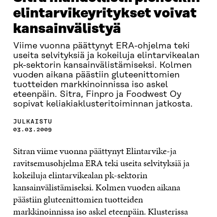
elintarvikeyritykset voivat
kansainvälistyä
Viime vuonna päättynyt ERA-ohjelma teki
useita selvityksiä ja kokeiluja elintarvikealan
pk-sektorin kansainvälistämiseksi. Kolmen
vuoden aikana päästiin gluteenittomien
tuotteiden markkinoinnissa iso askel
eteenpäin. Sitra, Finpro ja Foodwest Oy
sopivat keliakiaklusteritoiminnan jatkosta.
JULKAISTU
03.03.2009
Sitran viime vuonna päättynyt Elintarvike-ja
ravitsemusohjelma ERA teki useita selvityksiä ja
kokeiluja elintarvikealan pk-sektorin
kansainvälistämiseksi. Kolmen vuoden aikana
päästiin gluteenittomien tuotteiden
markkinoinnissa iso askel eteenpäin. Klusterissa