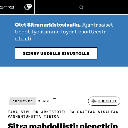
Siirry
FI
suoraan
Vaihda
Hae
sivuston
sisältöön
kieli
Olet Sitran arkistosivulla.
Ajantasaiset
tiedot työstämme löydät osoitteesta
sitra.fi
.
SIIRRY UUDELLE SIVUSTOLLE
Arvioitu
2 min
KUUNTELE
ARCHIVED
lukuaika
TÄMÄ SIVU ON ARKISTOITU JA SAATTAA SISÄLTÄÄ
VANHENTUNUTTA TIETOA
Sitra mahdollisti: pienetkin