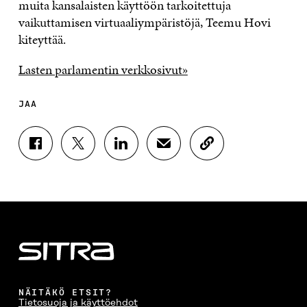
muita kansalaisten käyttöön tarkoitettuja
vaikuttamisen virtuaaliympäristöjä, Teemu Hovi
kiteyttää.
Lasten parlamentin verkkosivut»
JAA
J
J
J
J
K
A
A
A
A
O
A
A
A
A
P
F
T
L
S
I
A
W
I
Ä
O
C
I
N
H
I
E
T
K
K
A
B
T
E
Ö
R
O
E
D
P
T
O
R
I
O
I
K
I
N
S
K
I
S
I
T
K
NÄITÄKÖ ETSIT?
S
S
S
I
E
Tietosuoja ja käyttöehdot