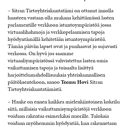
– Sitran Tietoyhteiskuntatiimi on ottanut innolla
haasteen vastaan olla mukana kehittämässä lasten
parlamentille verkkoon istuntoympäristöä jossa
virtuaalihahmoja ja verkkopelaamisen tapoja
hyödyntämällä kehitetään istuntoympäristöä.
Tämän päivän lapset ovat ja puuhaavat jo sujuvasti
verkossa. On hyvä jos saamme
virtuaaliympäristössä vahvistettua lasten omia
vaikuttamisen tapoja ja toisaalta lisättyä
harjoittelumahdollisuuksia yhteiskunnallisen
päätöksentekoon, sanoo
Teemu Hovi
Sitran
Tietoyhteiskuntatiimistä.
– Hanke on ennen kaikkea mielenkiintoinen kokeilu
siitä, millaisia vaikuttamisympäristöjä verkkoon
voidaan rakentaa esimerkiksi nuorille. Tuloksia
voidaan myöhemmin hyödyntää, kun rakennetaan