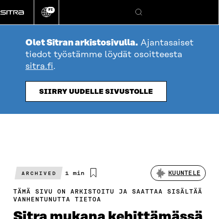
Siirry
FI
suoraan
Vaihda
Hae
sivuston
sisältöön
kieli
Olet Sitran arkistosivulla.
Ajantasaiset
tiedot työstämme löydät osoitteesta
sitra.fi
.
SIIRRY UUDELLE SIVUSTOLLE
Arvioitu
1 min
KUUNTELE
ARCHIVED
lukuaika
TÄMÄ SIVU ON ARKISTOITU JA SAATTAA SISÄLTÄÄ
VANHENTUNUTTA TIETOA
Sitra mukana kehittämässä