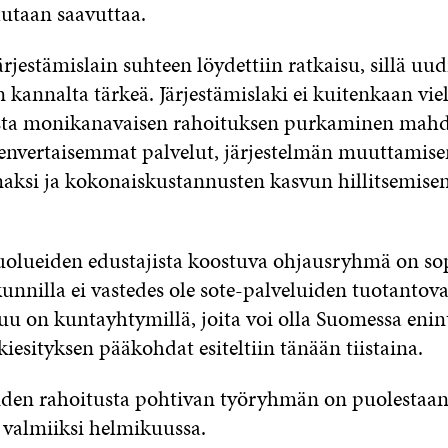
lutaan saavuttaa.
ärjestämislain suhteen löydettiin ratkaisu, sillä uud
kannalta tärkeä. Järjestämislaki ei kuitenkaan vie
 vasta monikanavaisen rahoituksen purkaminen mahd
envertaisemmat palvelut, järjestelmän muuttamise
ksi ja kokonaiskustannusten kasvun hillitsemisen”
lueiden edustajista koostuva ohjausryhmä on sop
 kunnilla ei vastedes ole sote-palveluiden tuotantov
uu on kuntayhtymillä, joita voi olla Suomessa enin
kiesityksen pääkohdat esiteltiin tänään tiistaina.
iden rahoitusta pohtivan työryhmän on puolestaan
 valmiiksi helmikuussa.