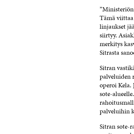
”Ministeriön
Tämä viittaa
linjaukset jä
siirtyy. Asi
merkitys kasv
Sitrasta sano
Sitran vasti
palveluiden r
operoi Kela. 
sote-alueell
rahoitusmalli
palveluihin k
Sitran sote-r