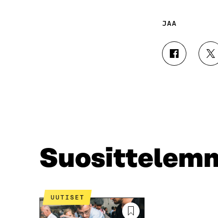
JAA
J
J
A
A
A
A
F
T
A
W
C
I
E
T
B
T
O
E
O
R
Suosittelem
K
I
I
S
S
S
S
Ä
A
A
UUTISET
A
V
V
A