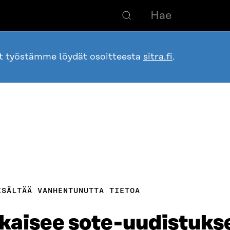
ot työstämme löydät osoitteesta
sitra.fi
.
ISÄLTÄÄ VANHENTUNUTTA TIETOA
tkaisee sote-uudistuks