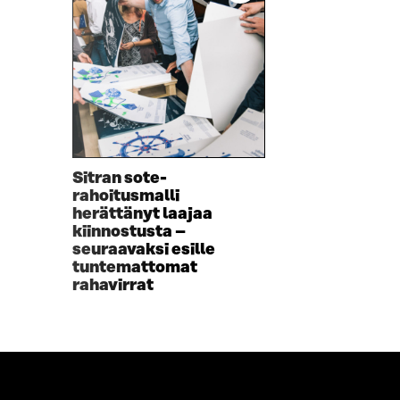
A
U
U
T
T
U
U
U
U
U
U
U
U
D
D
E
E
S
S
S
Sitran sote-
S
A
rahoitusmalli
A
I
herättänyt laajaa
I
K
kiinnostusta –
K
K
seuraavaksi esille
K
U
tuntemattomat
U
N
rahavirrat
N
A
A
S
S
S
S
A
A