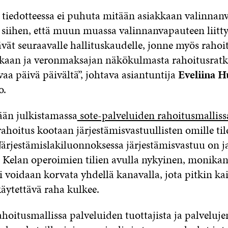
 tiedotteessa ei puhuta mitään asiakkaan valinnan
 siihen, että muun muassa valinnanvapauteen liitt
ävät seuraavalle hallituskaudelle, jonne myös rahoi
akkaan ja veronmaksajan näkökulmasta rahoitusrat
aa päivä päivältä”, johtava asiantuntija
Eveliina H
o.
kään julkistamassa
sote-palveluiden rahoitusmalliss
ahoitus kootaan järjestämisvastuullisten omille tilei
Järjestämislakiluonnoksessa järjestämisvastuu on ja
e. Kelan operoimien tilien avulla nykyinen, monika
 voidaan korvata yhdellä kanavalla, jota pitkin ka
äytettävä raha kulkee.
ahoitusmallissa palveluiden tuottajista ja palveluj