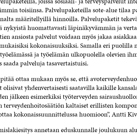
elupaketeilla, joissa sosiaali- ja terveyspalvelut in
iimmin toisiinsa. Palvelupaketeilla sote-alue tilaa p
nnalta määritellyillä hinnoilla. Palvelupaketit tekev
tä nykyistä huomattavasti läpinäkyvämmän ja vert
tien ansiosta palvelut voidaan myös jakaa asiakka
mukaisiksi kokonaisuuksiksi. Samalla eri puolilla
 työelämässä ja työelämän ulkopuolella olevien ih
saada palveluja tasavertaistuisi.
pitää ottaa mukaan myös se, että avoterveydenhuo
 olisivat yhdenvertaisesti saatavilla kaikille kansalai
n jälkeen esimerkiksi työterveyden sairaushuollo
n terveydenhoitosäätiön kaltaiset erillisten kompo
ottaa kokonaissuunnittelussa huomioon”, Antti Kiv
ämislakiesitys annetaan eduskunnalle joulukuun alu