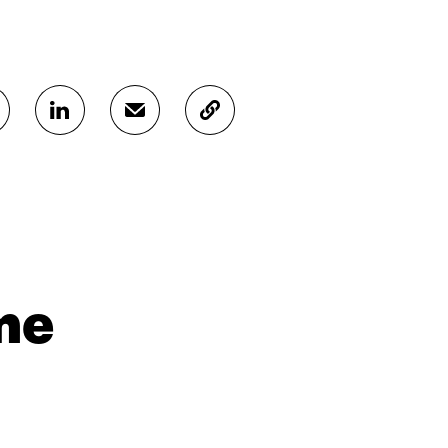
J
J
K
A
A
O
A
A
P
L
S
I
I
Ä
O
N
H
I
K
K
A
E
Ö
R
D
P
T
I
O
I
me
N
S
K
I
T
K
S
I
E
S
L
L
Ä
L
I
A
A
N
V
A
L