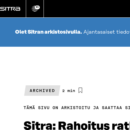
Siirry
suoraan
FI
Vaihda
sivuston
sisältöön
kieli
Olet Sitran arkistosivulla.
Ajantasaiset tied
ARCHIVED
Arvioitu
2 min
lukuaika
TÄMÄ SIVU ON ARKISTOITU JA SAATTAA S
Sitra: Rahoitus ra