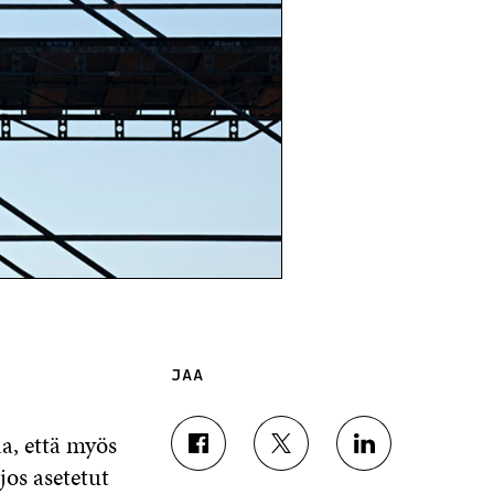
JAA
aa, että myös
J
J
J
jos asetetut
A
A
A