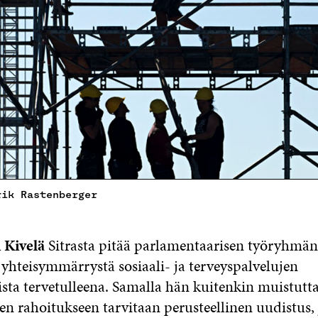
rik Rastenberger
 Kivelä
Sitrasta pitää parlamentaarisen työryhmän
yhteisymmärrystä sosiaali- ja terveyspalvelujen
ista tervetulleena. Samalla hän kuitenkin muistutt
en rahoitukseen tarvitaan perusteellinen uudistus, 