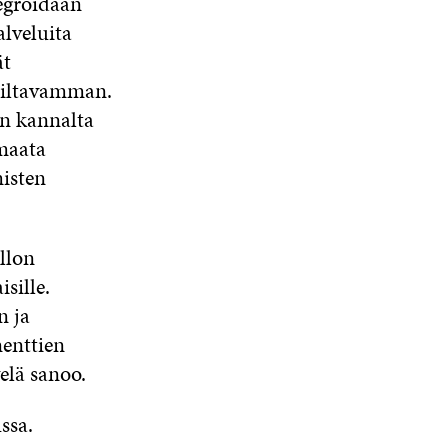
tegroidaan
alveluita
ät
ailtavamman.
an kannalta
 maata
misten
llon
sille.
n ja
nenttien
elä sanoo.
ssa.