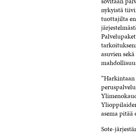
sovitaan palv
nykyistä tiiv
tuottajilta e
järjestelmäs
Palvelupaket
tarkoituksen
asuvien sekä
mahdollisuus 
”Harkintaan 
peruspalvelut
Ylimenokaude
Ylioppilaide
asema pitää 
Sote-järjest