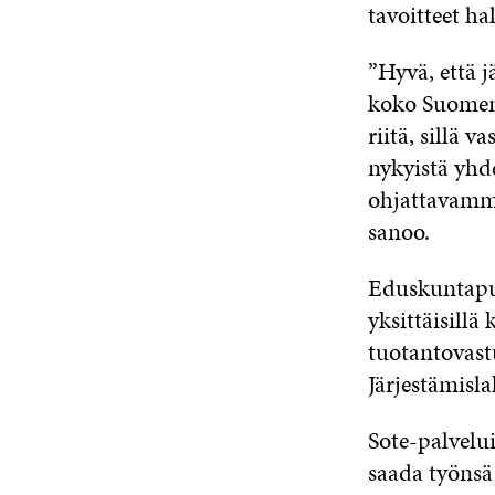
tavoitteet ha
”Hyvä, että j
koko Suomen 
riitä, sillä
nykyistä yhd
ohjattavamma
sanoo.
Eduskuntapuo
yksittäisillä
tuotantovast
Järjestämisla
Sote-palvelu
saada työnsä