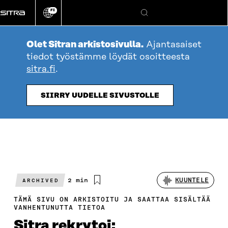
Siirry
FI
suoraan
Vaihda
Hae
sivuston
sisältöön
kieli
Olet Sitran arkistosivulla.
Ajantasaiset
tiedot työstämme löydät osoitteesta
sitra.fi
.
SIIRRY UUDELLE SIVUSTOLLE
Arvioitu
2 min
KUUNTELE
ARCHIVED
lukuaika
TÄMÄ SIVU ON ARKISTOITU JA SAATTAA SISÄLTÄÄ
VANHENTUNUTTA TIETOA
Sitra rekrytoi: