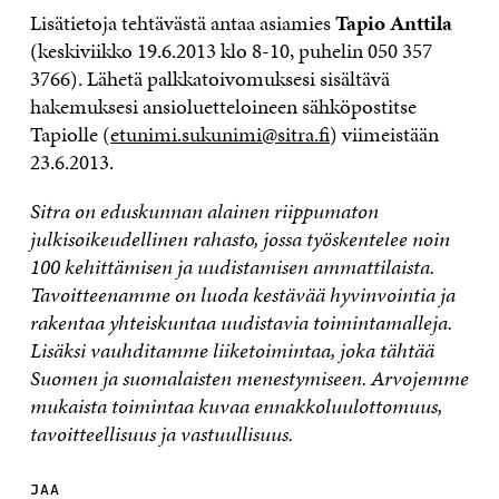
Lisätietoja tehtävästä antaa asiamies
Tapio Anttila
(keskiviikko 19.6.2013 klo 8-10, puhelin 050 357
3766). Lähetä palkkatoivomuksesi sisältävä
hakemuksesi ansioluetteloineen sähköpostitse
Tapiolle (
etunimi.sukunimi@sitra.fi
) viimeistään
23.6.2013.
Sitra on eduskunnan alainen riippumaton
julkisoikeudellinen rahasto, jossa työskentelee noin
100 kehittämisen ja uudistamisen ammattilaista.
Tavoitteenamme on luoda kestävää hyvinvointia ja
rakentaa yhteiskuntaa uudistavia toimintamalleja.
Lisäksi vauhditamme liiketoimintaa, joka tähtää
Suomen ja suomalaisten menestymiseen. Arvojemme
mukaista toimintaa kuvaa ennakkoluulottomuus,
tavoitteellisuus ja vastuullisuus.
JAA