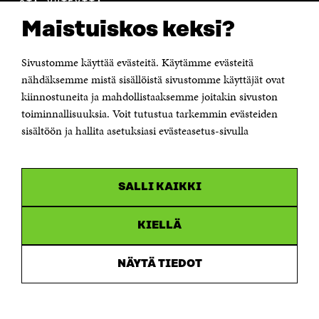
OTA YHTEYTTÄ
Suomen itsenäisyyden juhlarahasto Sitra
Maistuiskos keksi?
Itämerenkatu 11-13, PL 160,
00181 Helsinki
Sivustomme käyttää evästeitä. Käytämme evästeitä
Puhelin +358 294 618 991
Sähköpostiosoite
nähdäksemme mistä sisällöistä sivustomme käyttäjät ovat
etunimi.sukunimi@sitra.fi tai sitra@sitra.fi
kiinnostuneita ja mahdollistaaksemme joitakin sivuston
Saapumisohjeet
toiminnallisuuksia. Voit tutustua tarkemmin evästeiden
sisältöön ja hallita asetuksiasi evästeasetus-sivulla
Y-tunnus 0202132-3
OLEMME NÄISSÄ SOMEISSA
SALLI KAIKKI
Facebook
Avautuu
uudessa
Linkedin
ikkunassa
KIELLÄ
Avautuu
uudessa
Youtube
ikkunassa
Avautuu
NÄYTÄ TIEDOT
uudessa
Instagram
ikkunassa
Avautuu
uudessa
ikkunassa