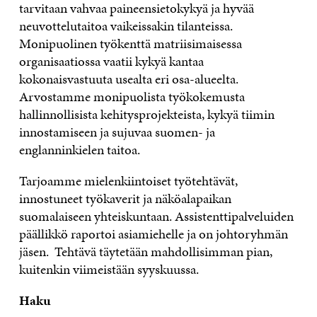
tarvitaan vahvaa paineensietokykyä ja hyvää
neuvottelutaitoa vaikeissakin tilanteissa.
Monipuolinen työkenttä matriisimaisessa
organisaatiossa vaatii kykyä kantaa
kokonaisvastuuta usealta eri osa-alueelta.
Arvostamme monipuolista työkokemusta
hallinnollisista kehitysprojekteista, kykyä tiimin
innostamiseen ja sujuvaa suomen- ja
englanninkielen taitoa.
Tarjoamme mielenkiintoiset työtehtävät,
innostuneet työkaverit ja näköalapaikan
suomalaiseen yhteiskuntaan. Assistenttipalveluiden
päällikkö raportoi asiamiehelle ja on johtoryhmän
jäsen. Tehtävä täytetään mahdollisimman pian,
kuitenkin viimeistään syyskuussa.
Haku