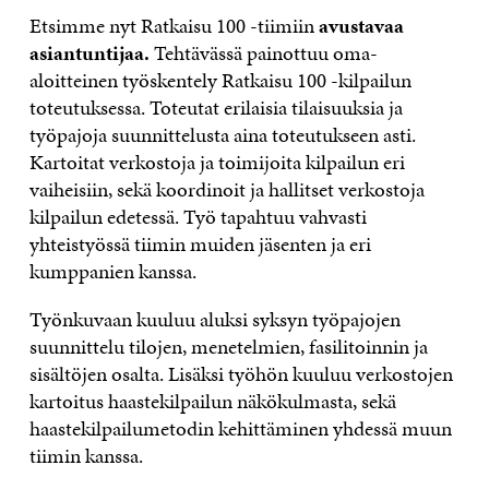
Etsimme nyt Ratkaisu 100 -tiimiin
avustavaa
asiantuntijaa.
Tehtävässä painottuu oma-
aloitteinen työskentely Ratkaisu 100 -kilpailun
toteutuksessa. Toteutat erilaisia tilaisuuksia ja
työpajoja suunnittelusta aina toteutukseen asti.
Kartoitat verkostoja ja toimijoita kilpailun eri
vaiheisiin, sekä koordinoit ja hallitset verkostoja
kilpailun edetessä. Työ tapahtuu vahvasti
yhteistyössä tiimin muiden jäsenten ja eri
kumppanien kanssa.
Työnkuvaan kuuluu aluksi syksyn työpajojen
suunnittelu tilojen, menetelmien, fasilitoinnin ja
sisältöjen osalta. Lisäksi työhön kuuluu verkostojen
kartoitus haastekilpailun näkökulmasta, sekä
haastekilpailumetodin kehittäminen yhdessä muun
tiimin kanssa.