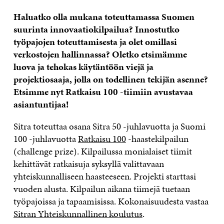
Haluatko olla mukana toteuttamassa Suomen
suurinta innovaatiokilpailua? Innostutko
työpajojen toteuttamisesta ja olet omillasi
verkostojen hallinnassa? Oletko etsimämme
luova ja tehokas käytäntöön viejä ja
projektiosaaja, jolla on todellinen tekijän asenne?
Etsimme nyt Ratkaisu 100 -tiimiin avustavaa
asiantuntijaa!
Sitra toteuttaa osana Sitra 50 -juhlavuotta ja Suomi
100 -juhlavuotta
Ratkaisu 100
-haastekilpailun
(challenge prize). Kilpailussa monialaiset tiimit
kehittävät ratkaisuja syksyllä valittavaan
yhteiskunnalliseen haasteeseen. Projekti starttasi
vuoden alusta. Kilpailun aikana tiimejä tuetaan
työpajoissa ja tapaamisissa. Kokonaisuudesta vastaa
Sitran Yhteiskunnallinen koulutus
.