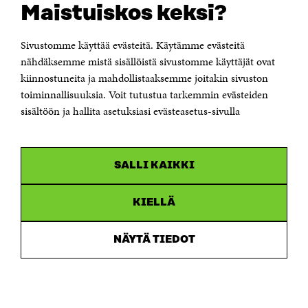
Maistuiskos keksi?
Itämerenkatu 11-13, PL 160,
00181 Helsinki
Sivustomme käyttää evästeitä. Käytämme evästeitä
Puhelin +358 294 618 991
Sähköpostiosoite
nähdäksemme mistä sisällöistä sivustomme käyttäjät ovat
etunimi.sukunimi@sitra.fi tai sitra@sitra.fi
kiinnostuneita ja mahdollistaaksemme joitakin sivuston
Saapumisohjeet
toiminnallisuuksia. Voit tutustua tarkemmin evästeiden
sisältöön ja hallita asetuksiasi evästeasetus-sivulla
Y-tunnus 0202132-3
OLEMME NÄISSÄ SOMEISSA
SALLI KAIKKI
Facebook
Avautuu
uudessa
Linkedin
ikkunassa
KIELLÄ
Avautuu
uudessa
Youtube
ikkunassa
Avautuu
NÄYTÄ TIEDOT
uudessa
Instagram
ikkunassa
Avautuu
uudessa
ikkunassa