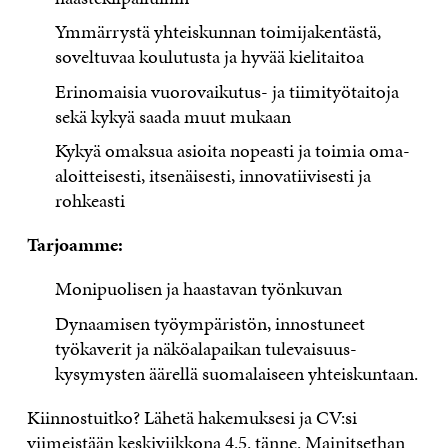
Ymmärrystä yhteiskunnan toimijakentästä,
soveltuvaa koulutusta ja hyvää kielitaitoa
Erinomaisia vuorovaikutus- ja tiimityötaitoja
sekä kykyä saada muut mukaan
Kykyä omaksua asioita nopeasti ja toimia oma-
aloitteisesti, itsenäisesti, innovatiivisesti ja
rohkeasti
Tarjoamme:
Monipuolisen ja haastavan työnkuvan
Dynaamisen työympäristön, innostuneet
työkaverit ja näköalapaikan tulevaisuus-
kysymysten äärellä suomalaiseen yhteiskuntaan.
Kiinnostuitko? Lähetä hakemuksesi ja CV:si
viimeistään keskiviikkona 4.5.
tänne
. Mainitsethan