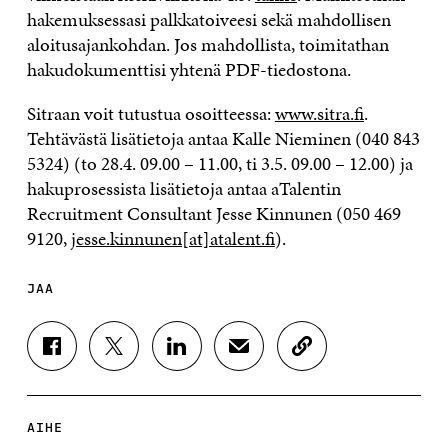
hakemuksessasi palkkatoiveesi sekä mahdollisen
aloitusajankohdan. Jos mahdollista, toimitathan
hakudokumenttisi yhtenä PDF-tiedostona.
Sitraan voit tutustua osoitteessa:
www.sitra.fi
.
Tehtävästä lisätietoja antaa Kalle Nieminen (040 843
5324) (to 28.4. 09.00 – 11.00, ti 3.5. 09.00 – 12.00) ja
hakuprosessista lisätietoja antaa aTalentin
Recruitment Consultant Jesse Kinnunen (050 469
9120,
jesse.kinnunen[at]atalent.fi
).
JAA
J
J
J
J
K
A
A
A
A
O
A
A
A
A
P
F
T
L
S
I
A
W
I
Ä
O
AIHE
C
I
N
H
I