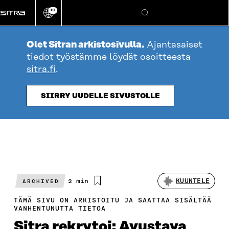
Siirry
FI
suoraan
Vaihda
Hae
sivuston
sisältöön
kieli
Olet Sitran arkistosivulla.
Ajantasaiset
tiedot työstämme löydät osoitteesta
sitra.fi
.
SIIRRY UUDELLE SIVUSTOLLE
Arvioitu
2 min
KUUNTELE
ARCHIVED
lukuaika
TÄMÄ SIVU ON ARKISTOITU JA SAATTAA SISÄLTÄÄ
VANHENTUNUTTA TIETOA
Sitra rekrytoi: Avustava