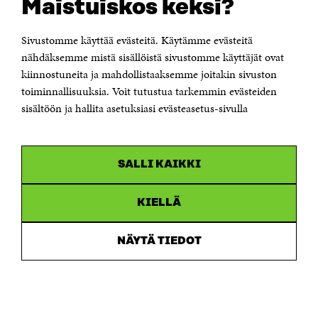
Maistuiskos keksi?
Itämerenkatu 11-13, PL 160,
00181 Helsinki
Sivustomme käyttää evästeitä. Käytämme evästeitä
Puhelin +358 294 618 991
Sähköpostiosoite
nähdäksemme mistä sisällöistä sivustomme käyttäjät ovat
etunimi.sukunimi@sitra.fi tai sitra@sitra.fi
kiinnostuneita ja mahdollistaaksemme joitakin sivuston
toiminnallisuuksia. Voit tutustua tarkemmin evästeiden
Saapumisohjeet
sisältöön ja hallita asetuksiasi evästeasetus-sivulla
Y-tunnus 0202132-3
OLEMME NÄISSÄ SOMEISSA
SALLI KAIKKI
Facebook
Avautuu
uudessa
Linkedin
ikkunassa
KIELLÄ
Avautuu
uudessa
Youtube
ikkunassa
Avautuu
NÄYTÄ TIEDOT
uudessa
Instagram
ikkunassa
Avautuu
uudessa
ikkunassa