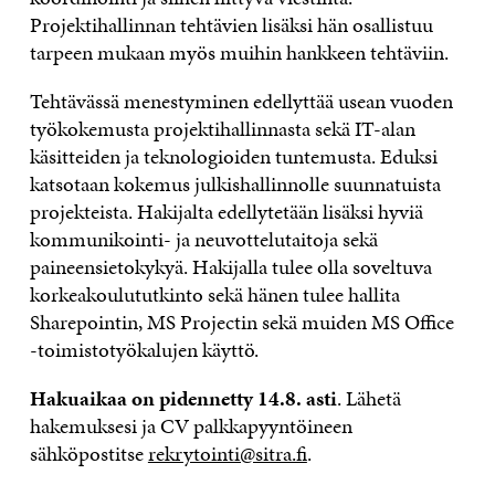
Projektihallinnan tehtävien lisäksi hän osallistuu
tarpeen mukaan myös muihin hankkeen tehtäviin.
Tehtävässä menestyminen edellyttää usean vuoden
työkokemusta projektihallinnasta sekä IT-alan
käsitteiden ja teknologioiden tuntemusta. Eduksi
katsotaan kokemus julkishallinnolle suunnatuista
projekteista. Hakijalta edellytetään lisäksi hyviä
kommunikointi- ja neuvottelutaitoja sekä
paineensietokykyä. Hakijalla tulee olla soveltuva
korkeakoulututkinto sekä hänen tulee hallita
Sharepointin, MS Projectin sekä muiden MS Office
-toimistotyökalujen käyttö.
Hakuaikaa on pidennetty 14.8. asti
. Lähetä
hakemuksesi ja CV palkkapyyntöineen
sähköpostitse
rekrytointi@sitra.fi
.