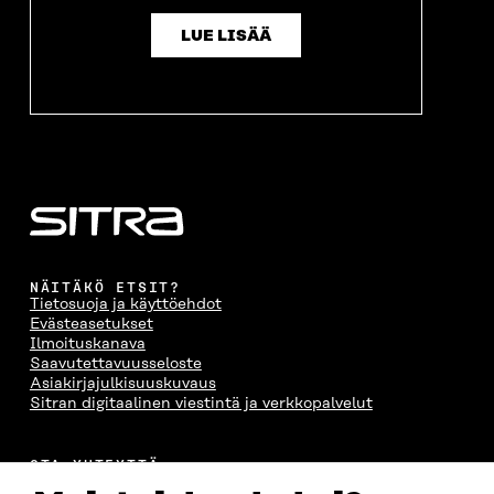
LUE LISÄÄ
NÄITÄKÖ ETSIT?
Tietosuoja ja käyttöehdot
Evästeasetukset
Ilmoituskanava
Saavutettavuusseloste
Asiakirjajulkisuuskuvaus
Sitran digitaalinen viestintä ja verkkopalvelut
OTA YHTEYTTÄ
Suomen itsenäisyyden juhlarahasto Sitra