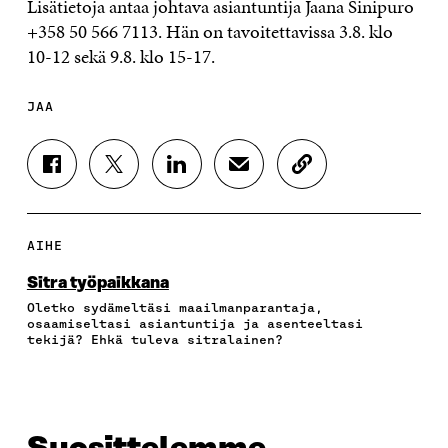
Lisätietoja antaa johtava asiantuntija Jaana Sinipuro
+358 50 566 7113. Hän on tavoitettavissa 3.8. klo
10-12 sekä 9.8. klo 15-17.
JAA
J
J
J
J
K
A
A
A
A
O
A
A
A
A
P
F
T
L
S
I
A
W
I
Ä
O
AIHE
C
I
N
H
I
E
T
K
K
A
Sitra työpaikkana
B
T
E
Ö
R
Oletko sydämeltäsi maailmanparantaja,
O
E
D
P
T
osaamiseltasi asiantuntija ja asenteeltasi
O
R
I
O
I
tekijä? Ehkä tuleva sitralainen?
K
I
N
S
K
I
S
I
T
K
S
S
S
I
E
S
Ä
S
L
L
A
A
Ä
L
I
A
V
A
A
N