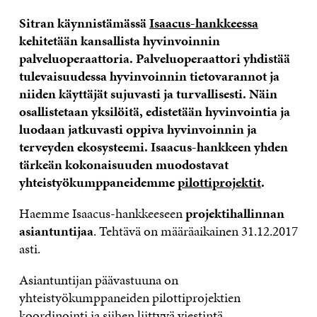
Sitran käynnistämässä
Isaacus-hankkeessa
kehitetään kansallista hyvinvoinnin
palveluoperaattoria. Palveluoperaattori yhdistää
tulevaisuudessa hyvinvoinnin tietovarannot ja
niiden käyttäjät sujuvasti ja turvallisesti. Näin
osallistetaan yksilöitä, edistetään hyvinvointia ja
luodaan jatkuvasti oppiva hyvinvoinnin ja
terveyden ekosysteemi. Isaacus-hankkeen yhden
tärkeän kokonaisuuden muodostavat
yhteistyökumppaneidemme
pilottiprojektit
.
Haemme Isaacus-hankkeeseen
projektihallinnan
asiantuntijaa
. Tehtävä on määräaikainen 31.12.2017
asti.
Asiantuntijan päävastuuna on
yhteistyökumppaneiden pilottiprojektien
koordinointi ja siihen liittyvä viestintä.