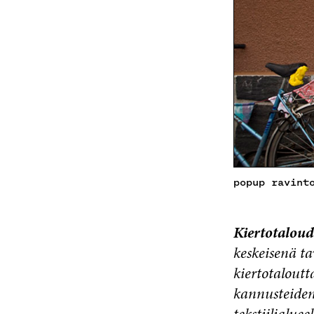
popup ravint
Kiertotaloud
keskeisenä ta
kiertotaloutt
kannusteiden 
tekstiilialuee