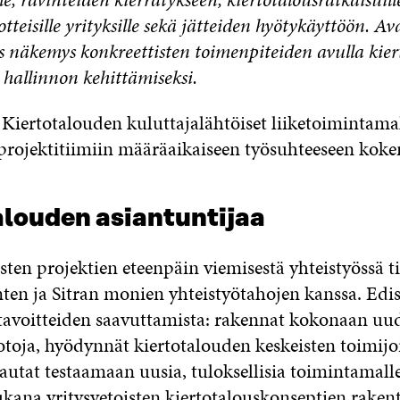
otteisille yrityksille sekä jätteiden hyötykäyttöön. Av
 näkemys konkreettisten toimenpiteiden avulla kie
hallinnon kehittämiseksi.
Kiertotalouden kuluttajalähtöiset liiketoimintamal
projektitiimiin määräaikaiseen työsuhteeseen koke
alouden asiantuntijaa
isten projektien eteenpäin viemisestä yhteistyössä t
ten ja Sitran monien yhteistyötahojen kanssa. Edist
tavoitteiden saavuttamista: rakennat kokonaan uud
toja, hyödynnät kiertotalouden keskeisten toimijo
autat testaamaan uusia, tuloksellisia toimintamalle
mukana yritysvetoisten kiertotalouskonseptien raken