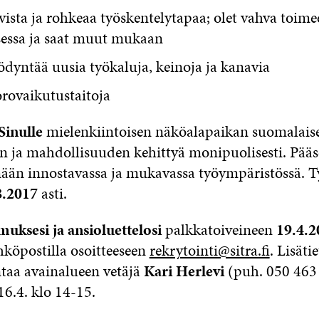
vista ja rohkeaa työskentelytapaa; olet vahva toime
sessa ja saat muut mukaan
dyntää uusia työkaluja, keinoja ja kanavia
rovaikutustaitoja
Sinulle
mielenkiintoisen näköalapaikan suomalais
n ja mahdollisuuden kehittyä monipuolisesti. Pääs
ään innostavassa ja mukavassa työympäristössä. 
8.2017
asti.
uksesi ja ansioluettelosi
palkkatoiveineen
19.4.2
köpostilla osoitteeseen
rekrytointi@sitra.fi
. Lisäti
ntaa avainalueen vetäjä
Kari Herlevi
(puh. 050 463
 16.4. klo 14-15.