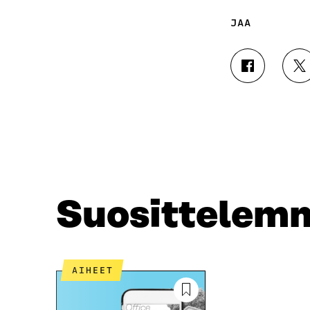
JAA
J
J
A
A
A
A
F
T
A
W
C
I
E
T
B
T
O
E
O
R
Suosittelem
K
I
I
S
S
S
S
Ä
A
A
AIHEET
A
V
V
A
A
U