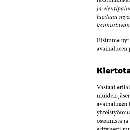
ja vientipain
luodaan myös
kannustavan 
Etsimme nyt 
avainalueen 
Kiertot
Vastaat erila
muiden jäsen
avainalueen 
yhteistyömuo
osaamista ja 
erityisesti 