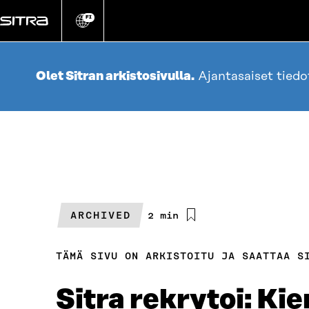
Siirry
suoraan
FI
Vaihda
sivuston
sisältöön
kieli
Olet Sitran arkistosivulla.
Ajantasaiset tied
ARCHIVED
Arvioitu
2 min
lukuaika
TÄMÄ SIVU ON ARKISTOITU JA SAATTAA S
Sitra rekrytoi: Ki