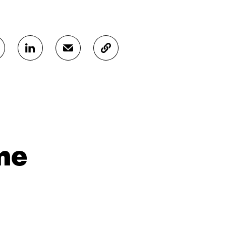
J
J
K
A
A
O
A
A
P
L
S
I
I
Ä
O
N
H
I
K
K
A
E
Ö
R
D
P
T
I
O
I
me
N
S
K
I
T
K
S
I
E
S
L
L
Ä
L
I
A
A
N
V
A
L
A
V
I