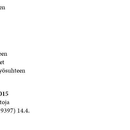
en
een
et
Työsuhteen
015
etoja
 9397) 14.4.