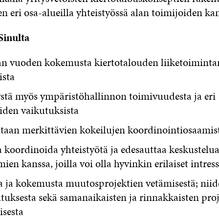
n eri osa-alueilla yhteistyössä alan toimijoiden kan
inulta
 vuoden kokemusta kiertotalouden liiketoimintam
ista
tä myös ympäristöhallinnon toimivuudesta ja eri
iden vaikutuksista
ltaan merkittävien kokeilujen koordinointiosaamis
 koordinoida yhteistyötä ja edesauttaa keskustelu
ien kanssa, joilla voi olla hyvinkin erilaiset intress
a ja kokemusta muutosprojektien vetämisestä; nii
tuksesta sekä samanaikaisten ja rinnakkaisten pro
isesta