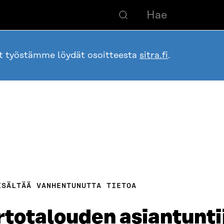
ot työstämme löydät osoitteesta
sitra.fi
.
ISÄLTÄÄ VANHENTUNUTTA TIETOA
ertotalouden asiantunti