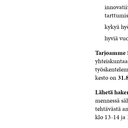
innovatii
tarttumi
kykyä hyö
hyviä vuo
Tarjoamme 
yhteiskuntaa
työskentelem
kesto on
31.
Lähetä hakem
mennessä säh
tehtävästä a
klo 13-14 ja