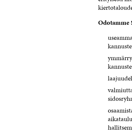
kiertotaloude
Odotamme S
useamman
kannuste
ymmärrys
kannuste
laajuude
valmiutta
sidosryhm
osaamist
aikataulu
hallitsem