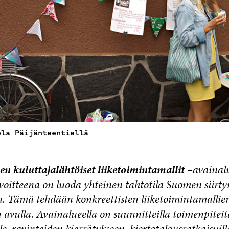
ola Päijänteentiellä
en kuluttajalähtöiset liiketoimintamallit –
avainal
voitteena on luoda yhteinen tahtotila Suomen siirtym
a. Tämä tehdään konkreettisten liiketoimintamallie
avulla. Avainalueella on suunnitteilla toimenpiteit
lle, ravinteiden kierrätykseen, kiertotalousratkaisuill