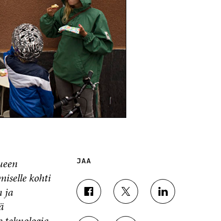
ueen
JAA
iselle kohti
n ja
J
J
J
ä
A
A
A
A
A
A
e teknologia-