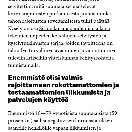
selvitettiin, mitä suomalaiset ajattelevat
koronarajoitusten purkamisesta ja siitä, minkä
tahon rajoitusten soveltamisesta tulisi päättää.
Kysely on osa
Sitran koronapandemian aikana
tekemien nopeiden kokeilujen, selvitysten ja
kyselytutkimusten sarjaa
, joiden tavoitteena on
talouden turvallinen avaaminen ja varautuminen
tuleviin kriiseihin yhteiskunnan kehityskohteita
tunnistamalla.
Enemmistö olisi valmis
rajoittamaan rokottamattomien ja
testaamattomien liikkumista ja
palvelujen käyttöä
Enemmistö 18—79 –vuotiaista suomalaisista (59
prosenttia) sallisi negatiivisen koronastatuksen
saaneille henkilöille vapaan liikkumisen ja