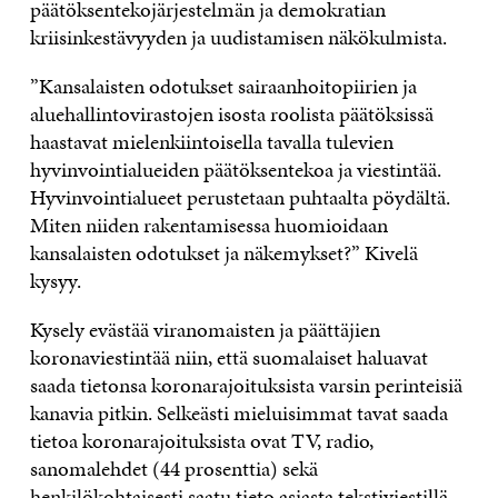
päätöksentekojärjestelmän ja demokratian
kriisinkestävyyden ja uudistamisen näkökulmista.
”Kansalaisten odotukset sairaanhoitopiirien ja
aluehallintovirastojen isosta roolista päätöksissä
haastavat mielenkiintoisella tavalla tulevien
hyvinvointialueiden päätöksentekoa ja viestintää.
Hyvinvointialueet perustetaan puhtaalta pöydältä.
Miten niiden rakentamisessa huomioidaan
kansalaisten odotukset ja näkemykset?” Kivelä
kysyy.
Kysely evästää viranomaisten ja päättäjien
koronaviestintää niin, että suomalaiset haluavat
saada tietonsa koronarajoituksista varsin perinteisiä
kanavia pitkin. Selkeästi mieluisimmat tavat saada
tietoa koronarajoituksista ovat TV, radio,
sanomalehdet (44 prosenttia) sekä
henkilökohtaisesti saatu tieto asiasta tekstiviestillä