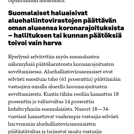
tapahtumaan menemistä.
Suomalaiset haluaisivat
aluehallintovirastojen päättävän
oman alueensa koronarajoituksista
– hallituksen tai kunnan päätöksiä
toivoi vain harva
Kyselyssä selvitettiin myös suomalaisten
näkemyksiä päätöksenteosta koronarajoitusten
soveltamisessa. Aluehallintoviranomaiset ovat
selvästi suosituin taho (61 prosenttia) päättämään
vastaajien omalla alueella koronarajoitusten
soveltamisesta. Kuntia tähän rooliin kannattaa 18
prosenttia ja valtiovaltaa 14 prosenttia
kohderyhmän suomalaisista. Nuoret 18—34-
vuotiaat kannattavat vanhempia vastaajia selvästi
harvemmin aluehallintoviranomaisten
päätäntävaltaa ja tarjoavat muita vastaajia