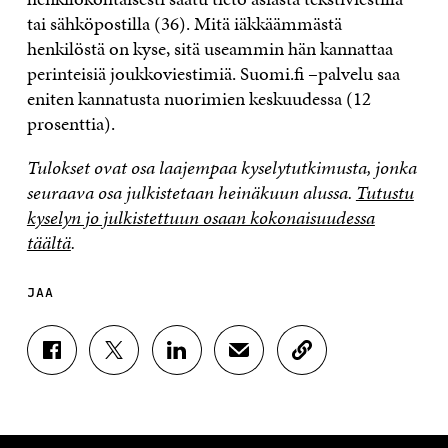
tai sähköpostilla (36). Mitä iäkkäämmästä
henkilöstä on kyse, sitä useammin hän kannattaa
perinteisiä joukkoviestimiä. Suomi.fi –palvelu saa
eniten kannatusta nuorimien keskuudessa (12
prosenttia).
Tulokset ovat osa laajempaa kyselytutkimusta, jonka
seuraava osa julkistetaan heinäkuun alussa.
Tutustu
kyselyn jo julkistettuun osaan kokonaisuudessa
täältä
.
JAA
J
J
J
J
K
A
A
A
A
O
A
A
A
A
P
F
T
L
S
I
A
W
I
Ä
O
C
I
N
H
I