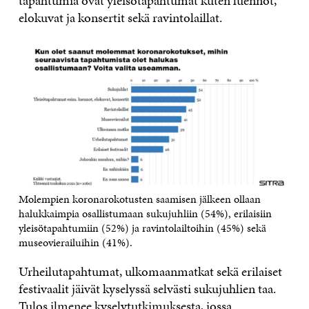
tapahtumia ovat yleisötapahtumat kuten luennot,
elokuvat ja konsertit sekä ravintolaillat.
Molempien koronarokotusten saamisen jälkeen ollaan
halukkaimpia osallistumaan sukujuhliin (54%), erilaisiin
yleisötapahtumiin (52%) ja ravintolailtoihin (45%) sekä
museovierailuihin (41%).
Urheilutapahtumat, ulkomaanmatkat sekä erilaiset
festivaalit jäivät kyselyssä selvästi sukujuhlien taa.
Tulos ilmenee kyselytutkimuksesta, jossa