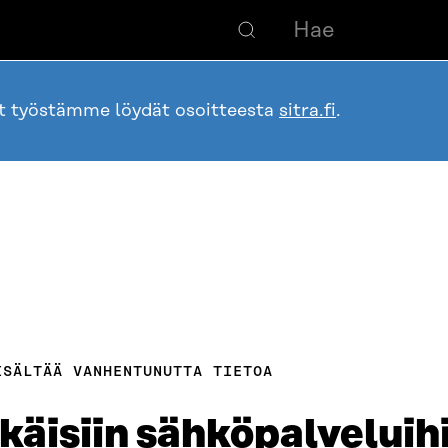
ot työstämme löydät osoitteesta
sitra.fi
.
ISÄLTÄÄ VANHENTUNUTTA TIETOA
kkäisiin sähköpalveluih