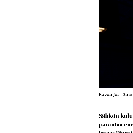
Kuvaaja: Saa
Sähkön kulut
parantaa ene
kysyntäjoust