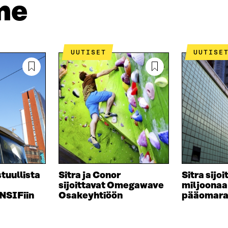
me
N
S
K
I
T
K
S
I
E
S
L
L
Ä
L
I
UUTISET
UUTISE
A
A
N
V
A
L
A
V
I
U
A
N
T
U
K
U
T
K
U
U
I
U
U
U
U
D
U
E
D
S
E
astuullista
Sitra ja Conor
Sitra sijoi
S
S
sijoittavat Omegawave
miljoonaa
A
S
NSIFiin
Osakeyhtiöön
pääomara
I
A
K
I
K
K