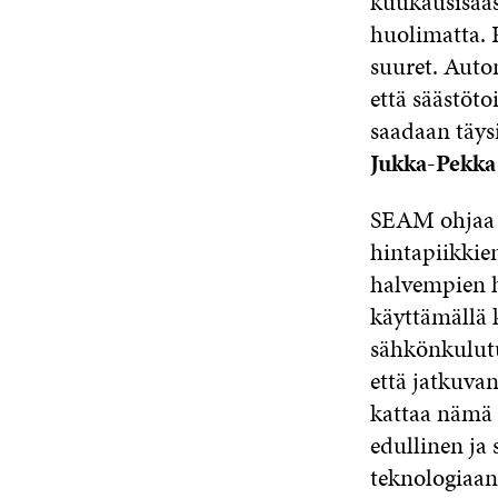
kuukausisääs
huolimatta. P
suuret. Autom
että säästöto
saadaan täysi
Jukka-Pekka
SEAM ohjaa s
hintapiikkien
halvempien h
käyttämällä 
sähkönkulutu
että jatkuv
kattaa nämä 
edullinen ja 
teknologiaan