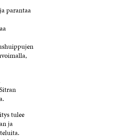
ja parantaa
aa
tushuippujen
uvoimalla,
i
Sitran
a.
tys tulee
an ja
eluita.