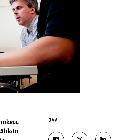
nuksia,
JAA
 sähkön
ia