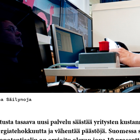
na Säilynoja
usta tasaava uusi palvelu säästää yritysten kustan
rgiatehokkuutta ja vähentää päästöjä. Suomessa
opotentiaalin on arvioitu olevan jopa 10 prosentt