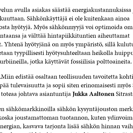
lun avulla asiakas säästää energiakustannuksissa 
kuuttaan. Sähkönkäyttäjä ei ole kuitenkaan ainoa
osta hyötyjä. Myös sähkönmyyjä voi optimoida om
taansa ja välttää hintapiikkituntien aiheuttamat
. Yhtenä hyötyjänä on myös ympäristö, sillä kulu
etaan tyypillisesti hyötysuhteeltaan heikolla huipp
rbiineilla, jotka käyttävät fossiilisia polttoaineita.
Miin edistää osaltaan teollisuuden tavoitetta koht
ää tulevaisuutta ja sopii siten erinomaisesti myös 
”, toteaa johtava asiantuntija
Jukka Aaltonen
Sitrast
n sähkömarkkinoilla sähkön kysyntäjouston merki
koska joustamattoman tuotannon, kuten ydinvoim
nergian, kasvava tarjonta lisää sähkön hinnan vaiht