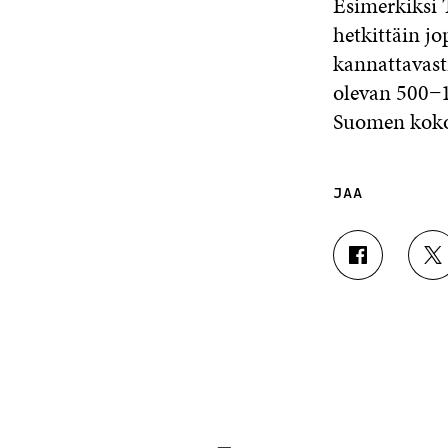
Esimerkiksi 
hetkittäin jo
kannattavast
olevan 500−1
Suomen koko
JAA
J
J
A
A
A
A
F
T
A
W
C
I
E
T
B
T
O
E
O
R