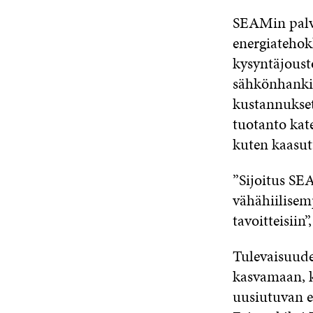
SEAMin palve
energiatehok
kysyntäjoust
sähkönhankin
kustannukset
tuotanto kat
kuten kaasutu
”Sijoitus SEA
vähähiilisemp
tavoitteisiin
Tulevaisuude
kasvamaan, 
uusiutuvan e