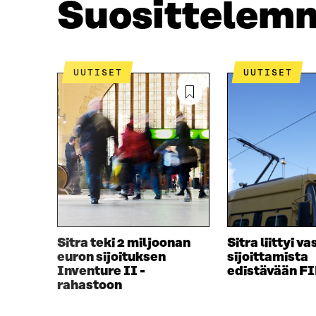
Suosittelem
K
I
I
S
S
S
S
Ä
A
A
UUTISET
UUTISET
A
V
V
A
A
U
U
T
T
U
U
U
U
U
U
U
U
D
D
E
E
S
S
S
Sitra teki 2 miljoonan
Sitra liittyi v
S
A
euron sijoituksen
sijoittamista
A
I
Inventure II -
edistävään FI
I
K
rahastoon
K
K
K
U