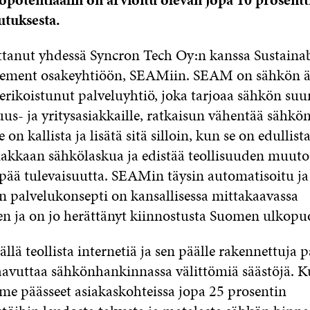
utuksesta.
oittanut yhdessä Syncron Tech Oy:n kanssa Sustaina
ement osakeyhtiöön, SEAMiin. SEAM on sähkön ä
rikoistunut palveluyhtiö, joka tarjoaa sähkön suur
uus- ja yritysasiakkaille, ratkaisun vähentää sähkö
e on kallista ja lisätä sitä silloin, kun se on edullis
iakkaan sähkölaskua ja edistää teollisuuden muuto
pää tulevaisuutta. SEAMin täysin automatisoitu ja
en palvelukonsepti on kansallisessa mittakaavassa
en ja on jo herättänyt kiinnostusta Suomen ulkopuo
ä teollista internetiä ja sen päälle rakennettuja p
saavuttaa sähkönhankinnassa välittömiä säästöjä. 
me päässeet asiakaskohteissa jopa 25 prosentin