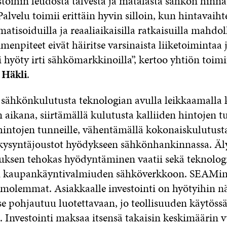
töihin leudosta talvesta ja matalasta sähkön hinna
alvelu toimii erittäin hyvin silloin, kun hintavaiht
atisoiduilla ja reaaliaikaisilla ratkaisuilla mahdoll
imenpiteet eivät häiritse varsinaista liiketoimintaa j
 hyöty irti sähkömarkkinoilla”, kertoo yhtiön toimi
 Häkli
.
ähkönkulutusta teknologian avulla leikkaamalla 
 aikana, siirtämällä kulutusta kalliiden hintojen t
intojen tunneille, vähentämällä kokonaiskulutusta
kysyntäjoustot hyödykseen sähkönhankinnassa. Ä
ksen tehokas hyödyntäminen vaatii sekä teknolog
an kaupankäyntivalmiuden sähköverkkoon. SEAMin
molemmat. Asiakkaalle investointi on hyötyihin 
se pohjautuu luotettavaan, jo teollisuuden käytöss
. Investointi maksaa itsensä takaisin keskimäärin 