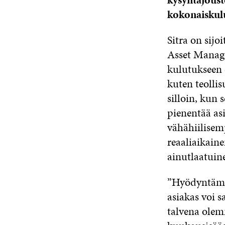
kokonaiskul
Sitra on sij
Asset Manag
kulutukseen e
kuten teollis
silloin, kun s
pienentää as
vähähiilisem
reaaliaikain
ainutlaatuin
”Hyödyntämäll
asiakas voi 
talvena olem