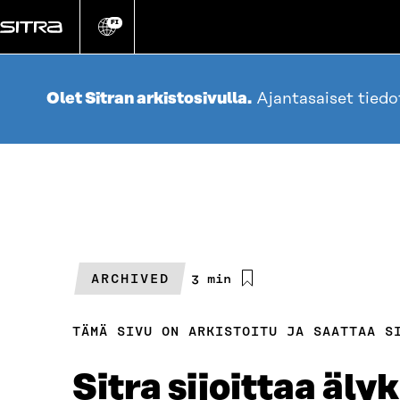
Siirry
suoraan
FI
Vaihda
sivuston
sisältöön
kieli
Olet Sitran arkistosivulla.
Ajantasaiset tied
ARCHIVED
Arvioitu
3 min
lukuaika
TÄMÄ SIVU ON ARKISTOITU JA SAATTAA S
Sitra sijoittaa äly