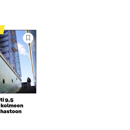
T
tti 9,5
 kolmeen
hastoon