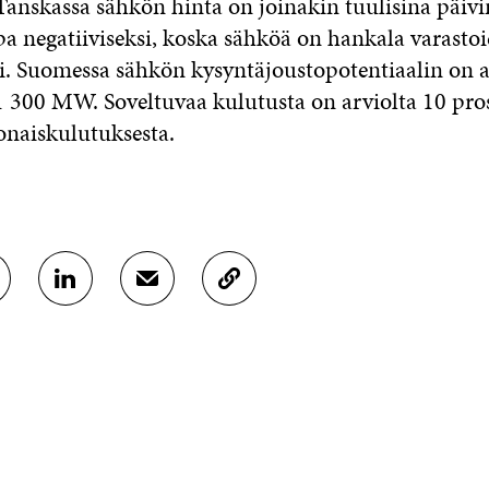
Tanskassa sähkön hinta on joinakin tuulisina päiv
pa negatiiviseksi, koska sähköä on hankala varasto
i. Suomessa sähkön kysyntäjoustopotentiaalin on a
 300 MW. Soveltuvaa kulutusta on arviolta 10 pro
naiskulutuksesta.
J
J
K
A
A
O
A
A
P
L
S
I
I
Ä
O
N
H
I
K
K
A
E
Ö
R
D
P
T
I
O
I