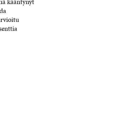
inä kääntynyt
ida
rvioitu
senttia