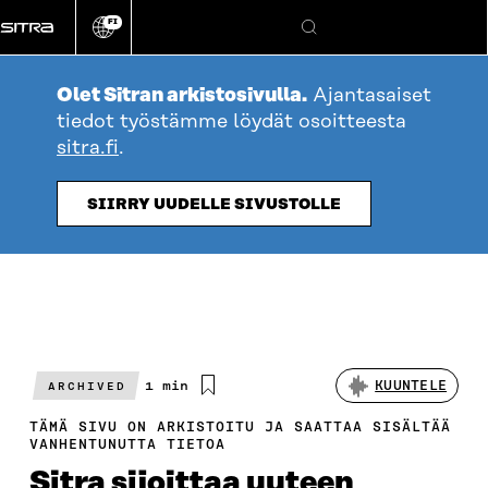
Siirry
FI
suoraan
Vaihda
Hae
sivuston
sisältöön
kieli
Olet Sitran arkistosivulla.
Ajantasaiset
tiedot työstämme löydät osoitteesta
sitra.fi
.
SIIRRY UUDELLE SIVUSTOLLE
Arvioitu
1 min
KUUNTELE
ARCHIVED
lukuaika
TÄMÄ SIVU ON ARKISTOITU JA SAATTAA SISÄLTÄÄ
VANHENTUNUTTA TIETOA
Sitra sijoittaa uuteen