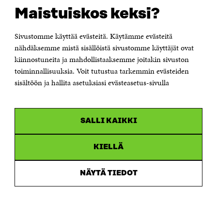
Suomen itsenäisyyden juhlarahasto Sitra
Maistuiskos keksi?
Itämerenkatu 11-13, PL 160,
00181 Helsinki
Sivustomme käyttää evästeitä. Käytämme evästeitä
Puhelin +358 294 618 991
Sähköpostiosoite
nähdäksemme mistä sisällöistä sivustomme käyttäjät ovat
etunimi.sukunimi@sitra.fi tai sitra@sitra.fi
kiinnostuneita ja mahdollistaaksemme joitakin sivuston
toiminnallisuuksia. Voit tutustua tarkemmin evästeiden
Saapumisohjeet
sisältöön ja hallita asetuksiasi evästeasetus-sivulla
Y-tunnus 0202132-3
OLEMME NÄISSÄ SOMEISSA
SALLI KAIKKI
Facebook
Avautuu
uudessa
Linkedin
ikkunassa
KIELLÄ
Avautuu
uudessa
Youtube
ikkunassa
Avautuu
NÄYTÄ TIEDOT
uudessa
Instagram
ikkunassa
Avautuu
uudessa
ikkunassa