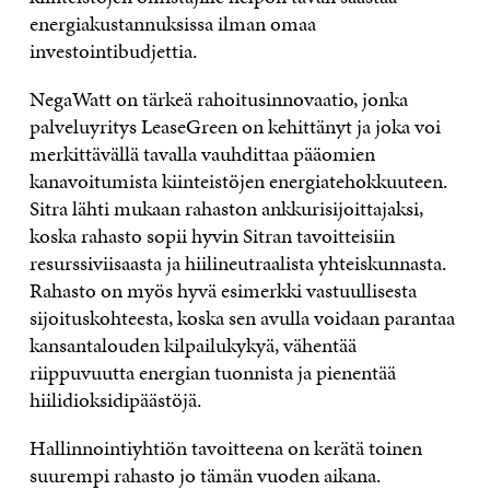
energiakustannuksissa ilman omaa
investointibudjettia.
NegaWatt on tärkeä rahoitusinnovaatio, jonka
palveluyritys LeaseGreen on kehittänyt ja joka voi
merkittävällä tavalla vauhdittaa pääomien
kanavoitumista kiinteistöjen energiatehokkuuteen.
Sitra lähti mukaan rahaston ankkurisijoittajaksi,
koska rahasto sopii hyvin Sitran tavoitteisiin
resurssiviisaasta ja hiilineutraalista yhteiskunnasta.
Rahasto on myös hyvä esimerkki vastuullisesta
sijoituskohteesta, koska sen avulla voidaan parantaa
kansantalouden kilpailukykyä, vähentää
riippuvuutta energian tuonnista ja pienentää
hiilidioksidipäästöjä.
Hallinnointiyhtiön tavoitteena on kerätä toinen
suurempi rahasto jo tämän vuoden aikana.