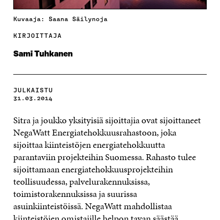
Kuvaaja: Saana Säilynoja
KIRJOITTAJA
Sami Tuhkanen
JULKAISTU
31.03.2014
Sitra ja joukko yksityisiä sijoittajia ovat sijoittaneet
NegaWatt Energiatehokkuusrahastoon, joka
sijoittaa kiinteistöjen energiatehokkuutta
parantaviin projekteihin Suomessa. Rahasto tulee
sijoittamaan energiatehokkuusprojekteihin
teollisuudessa, palvelurakennuksissa,
toimistorakennuksissa ja suurissa
asuinkiinteistöissä. NegaWatt mahdollistaa
kiinteistöjen omistajille helpon tavan säästää