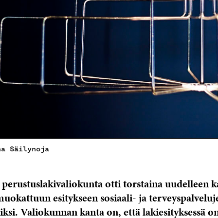
na Säilynoja
erustuslakivaliokunta otti torstaina uudelleen k
muokattuun esitykseen sosiaali- ja terveyspalveluj
iksi. Valiokunnan kanta on, että lakiesityksessä o