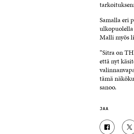
tarkoituksen
Samalla eri 
ulkopuolella 
Malli myös li
”Sitra on TH
että nyt käsi
valinnanvapa
tämä näköku
sanoo.
JAA
J
J