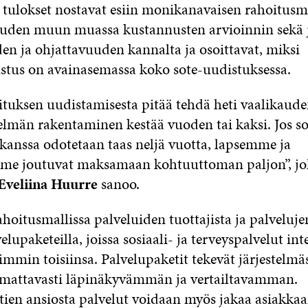
tulokset nostavat esiin monikanavaisen rahoitusm
uden muun muassa kustannusten arvioinnin sekä 
en ja ohjattavuuden kannalta ja osoittavat, miksi
stus on avainasemassa koko sote-uudistuksessa.
ituksen uudistamisesta pitää tehdä heti vaalikaude
telmän rakentaminen kestää vuoden tai kaksi. Jos so
kanssa odotetaan taas neljä vuotta, lapsemme ja
mme joutuvat maksamaan kohtuuttoman paljon”, jo
Eveliina Huurre
sanoo.
ahoitusmallissa palveluiden tuottajista ja palveluj
elupaketeilla, joissa sosiaali- ja terveyspalvelut in
iimmin toisiinsa. Palvelupaketit tekevät järjestelm
omattavasti läpinäkyvämmän ja vertailtavamman.
tien ansiosta palvelut voidaan myös jakaa asiakka