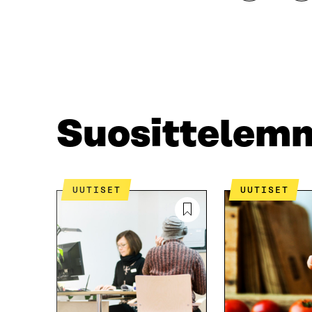
A
A
A
A
F
T
A
W
C
I
E
T
B
T
O
E
O
R
Suosittelem
K
I
I
S
S
S
S
Ä
A
A
UUTISET
UUTISET
A
V
V
A
A
U
U
T
T
U
U
U
U
U
U
U
U
D