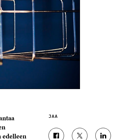
antaa
JAA
en
n edelleen
J
J
J