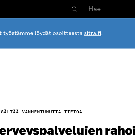
ot työstämme löydät osoitteesta
sitra.fi
.
ISÄLTÄÄ VANHENTUNUTTA TIETOA
a terveyspalvelujen rah