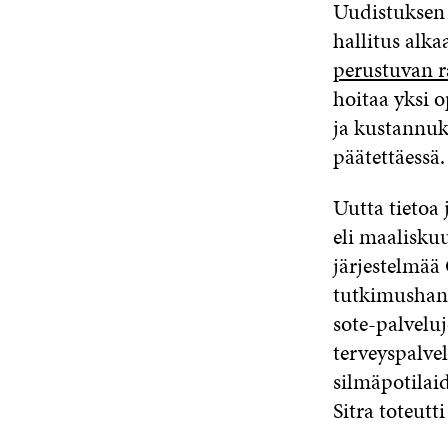
Uudistuksen 
hallitus alka
perustuvan r
hoitaa yksi o
ja kustannuks
päätettäessä.
Uutta tietoa
eli maaliskuu
järjestelmää
tutkimushank
sote-palvelu
terveyspalve
silmäpotilaid
Sitra toteut