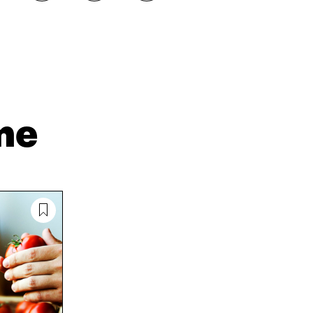
A
A
O
A
A
P
L
S
I
I
Ä
O
N
H
I
K
K
A
E
Ö
R
D
P
T
I
O
I
me
N
S
K
I
T
K
S
I
E
S
L
L
Ä
L
I
A
A
N
V
A
L
A
V
I
U
A
N
T
U
K
U
T
K
U
U
I
U
U
U
U