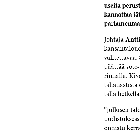
useita perust
kannattaa jä
parlamentaar
Johtaja
Antti
kansantalou
valitettavaa.
päättää sote
rinnalla. Ki
tähänastista
tällä hetkellä
”Julkisen ta
uudistuksess
onnistu kerra