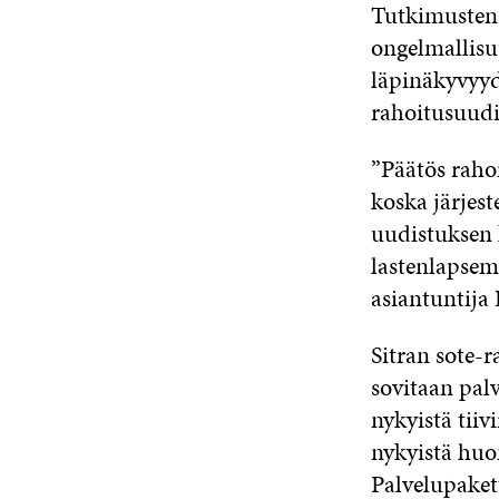
Tutkimusten 
ongelmallisu
läpinäkyvyyd
rahoitusuudi
”Päätös raho
koska järjes
uudistuksen 
lastenlapse
asiantuntija
Sitran sote-r
sovitaan palv
nykyistä tiiv
nykyistä hu
Palvelupaket