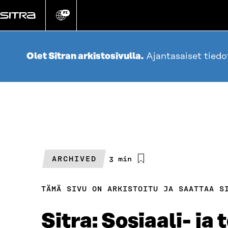
Siirry
suoraan
FI
Vaihda
sivuston
sisältöön
kieli
Olet Sitran arkistosivulla.
Ajantasaiset tied
ARCHIVED
Arvioitu
3 min
lukuaika
TÄMÄ SIVU ON ARKISTOITU JA SAATTAA S
Sitra: Sosiaali- j