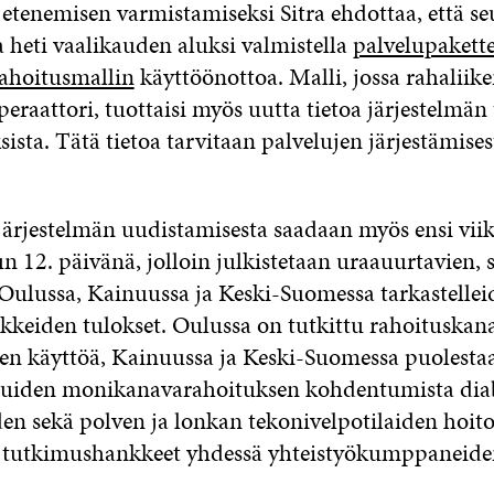
etenemisen varmistamiseksi Sitra ehdottaa, että s
a heti vaalikauden aluksi valmistella
palvelupakett
ahoitusmallin
käyttöönottoa. Malli, jossa rahaliik
peraattori, tuottaisi myös uutta tietoa järjestelmä
ista. Tätä tietoa tarvitaan palvelujen järjestämises
 järjestelmän uudistamisesta saadaan myös ensi vii
n 12. päivänä, jolloin julkistetaan uraauurtavien, 
 Oulussa, Kainuussa ja Keski-Suomessa tarkastellei
keiden tulokset. Oulussa on tutkittu rahoituskana
jen käyttöä, Kainuussa ja Keski-Suomessa puolestaan
luiden monikanavarahoituksen kohdentumista diab
en sekä polven ja lonkan tekonivelpotilaiden hoito
ti tutkimushankkeet yhdessä yhteistyökumppaneide