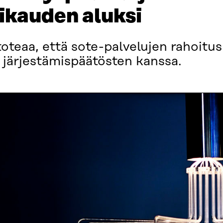
likauden aluksi
toteaa, että sote-palvelujen rahoitus
 järjestämispäätösten kanssa.