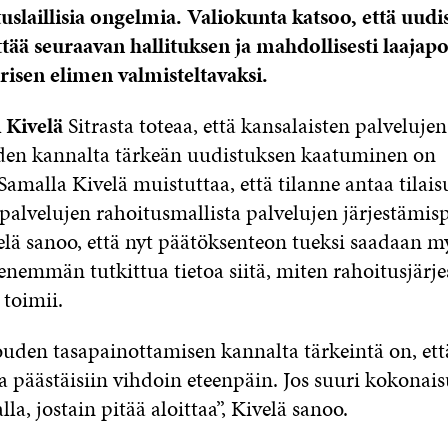
uslaillisia ongelmia. Valiokunta katsoo, että uudi
ttää seuraavan hallituksen ja mahdollisesti laajap
isen elimen valmisteltavaksi.
 Kivelä
Sitrasta toteaa, että kansalaisten palvelujen
den kannalta tärkeän uudistuksen kaatuminen on
 Samalla Kivelä muistuttaa, että tilanne antaa tilai
-palvelujen rahoitusmallista palvelujen järjestämis
velä sanoo, että nyt päätöksenteon tueksi saadaan m
 enemmän tutkittua tietoa siitä, miten rahoitusjä
 toimii.
louden tasapainottamisen kannalta tärkeintä on, ett
a päästäisiin vihdoin eteenpäin. Jos suuri kokonais
lla, jostain pitää aloittaa”, Kivelä sanoo.