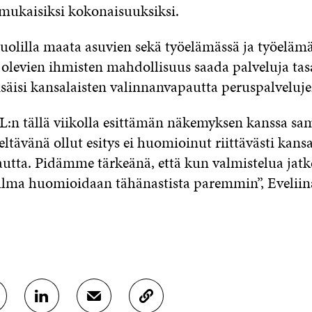
mukaisiksi kokonaisuuksiksi.
puolilla maata asuvien sekä työelämässä ja työeläm
olevien ihmisten mahdollisuus saada palveluja tasa
säisi kansalaisten valinnanvapautta peruspalveluje
L:n tällä viikolla esittämän näkemyksen kanssa sa
teltävänä ollut esitys ei huomioinut riittävästi kans
utta. Pidämme tärkeänä, että kun valmistelua jat
lma huomioidaan tähänastista paremmin”, Eveliin
J
J
K