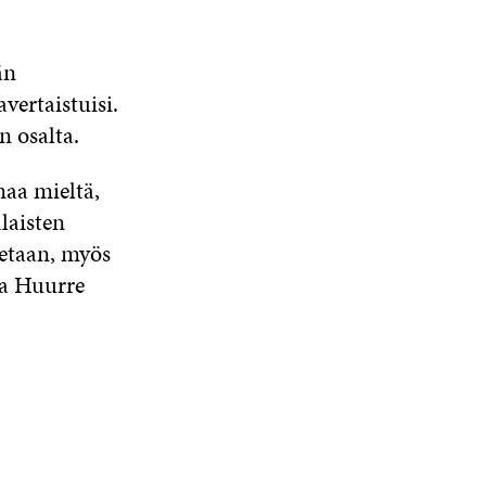
än
vertaistuisi.
n osalta.
maa mieltä,
alaisten
ketaan, myös
a Huurre