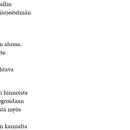
allin
järjestelmän
n alussa,
te-
htava
en hinnoista
tegroidaan
ästä myös
an kannalta