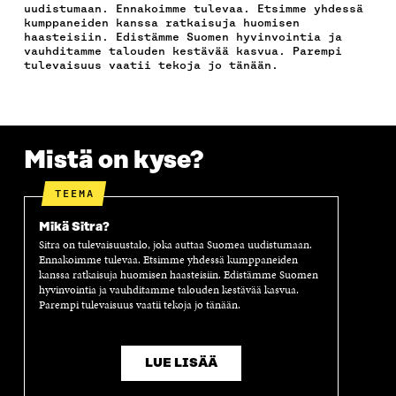
O
E
D
P
T
uudistumaan. Ennakoimme tulevaa. Etsimme yhdessä
O
R
I
O
I
kumppaneiden kanssa ratkaisuja huomisen
K
I
N
S
K
haasteisiin. Edistämme Suomen hyvinvointia ja
I
S
I
T
K
vauhditamme talouden kestävää kasvua. Parempi
S
S
S
I
E
tulevaisuus vaatii tekoja jo tänään.
S
Ä
S
L
L
A
A
Ä
L
I
A
V
A
A
N
V
A
V
A
L
A
U
A
V
I
Mistä on kyse?
U
T
U
A
N
T
U
T
U
K
U
U
U
T
K
TEEMA
U
U
U
U
I
U
U
U
U
Mikä Sitra?
U
D
U
U
Sitra on tulevaisuustalo, joka auttaa Suomea uudistumaan.
D
E
D
U
Ennakoimme tulevaa. Etsimme yhdessä kumppaneiden
E
S
E
D
kanssa ratkaisuja huomisen haasteisiin. Edistämme Suomen
S
S
S
E
hyvinvointia ja vauhditamme talouden kestävää kasvua.
S
A
S
S
Parempi tulevaisuus vaatii tekoja jo tänään.
A
I
A
S
I
K
I
A
K
K
K
I
LUE LISÄÄ
K
U
K
K
U
N
U
K