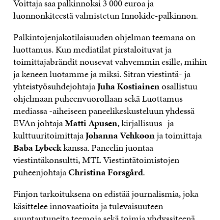
Voittaja saa palkinnoksi 3 000 euroa ja
luonnonkiteestä valmistetun Innokide-palkinnon.
Palkintojenjakotilaisuuden ohjelman teemana on
luottamus. Kun mediatilat pirstaloituvat ja
toimittajabrändit nousevat vahvemmin esille, mihin
ja keneen luotamme ja miksi. Sitran viestintä- ja
yhteistyösuhdejohtaja
Juha Kostiainen
osallistuu
ohjelmaan puheenvuorollaan sekä Luottamus
mediassa -aiheiseen paneelikeskusteluun yhdessä
EVAn johtaja
Matti Apusen
, kirjallisuus- ja
kulttuuritoimittaja
Johanna Vehkoon
ja toimittaja
Baba Lybeck
kanssa. Paneelin juontaa
viestintäkonsultti, MTL Viestintätoimistojen
puheenjohtaja
Christina Forsgård
.
Finjon tarkoituksena on edistää journalismia, joka
käsittelee innovaatioita ja tulevaisuuteen
suuntautuneita teemoja sekä toimia yhdyssiteenä