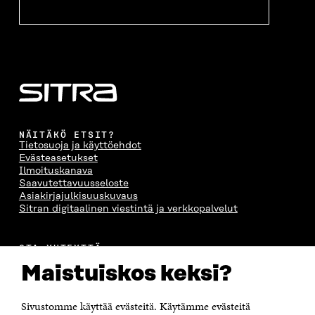
N
A
N
U
A
S
A
N
S
S
S
A
S
A
S
S
A
A
S
A
NÄITÄKÖ ETSIT?
Tietosuoja ja käyttöehdot
Evästeasetukset
Ilmoituskanava
Saavutettavuusseloste
Asiakirjajulkisuuskuvaus
Sitran digitaalinen viestintä ja verkkopalvelut
OTA YHTEYTTÄ
Suomen itsenäisyyden juhlarahasto Sitra
Maistuiskos keksi?
Itämerenkatu 11-13, PL 160,
00181 Helsinki
Sivustomme käyttää evästeitä. Käytämme evästeitä
Puhelin +358 294 618 991