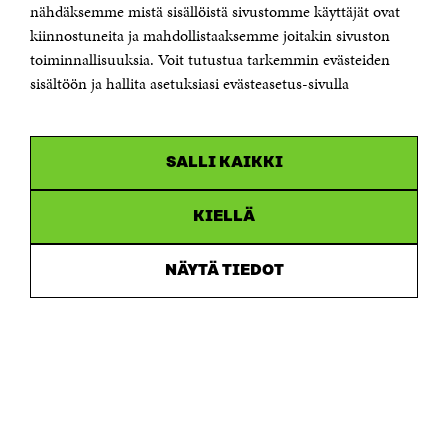
Sähköpostiosoite
nähdäksemme mistä sisällöistä sivustomme käyttäjät ovat
etunimi.sukunimi@sitra.fi tai sitra@sitra.fi
kiinnostuneita ja mahdollistaaksemme joitakin sivuston
Saapumisohjeet
toiminnallisuuksia. Voit tutustua tarkemmin evästeiden
sisältöön ja hallita asetuksiasi evästeasetus-sivulla
Y-tunnus 0202132-3
OLEMME NÄISSÄ SOMEISSA
SALLI KAIKKI
Facebook
Avautuu
uudessa
Linkedin
ikkunassa
KIELLÄ
Avautuu
uudessa
Youtube
ikkunassa
Avautuu
NÄYTÄ TIEDOT
uudessa
Instagram
ikkunassa
Avautuu
uudessa
ikkunassa