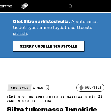
Siirry
FI
suoraan
Vaihda
Hae
sivuston
sisältöön
kieli
Olet Sitran arkistosivulla.
Ajantasaiset
tiedot työstämme löydät osoitteesta
sitra.fi
.
SIIRRY UUDELLE SIVUSTOLLE
Arvioitu
1 min
KUUNTELE
ARCHIVED
lukuaika
TÄMÄ SIVU ON ARKISTOITU JA SAATTAA SISÄLTÄÄ
VANHENTUNUTTA TIETOA
Sitra tukemassa Innokide