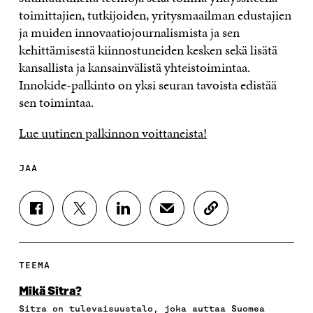
toimittajien, tutkijoiden, yritysmaailman edustajien
ja muiden innovaatiojournalismista ja sen
kehittämisestä kiinnostuneiden kesken sekä lisätä
kansallista ja kansainvälistä yhteistoimintaa.
Innokide-palkinto on yksi seuran tavoista edistää
sen toimintaa.
Lue uutinen palkinnon voittaneista!
JAA
J
J
J
J
K
A
A
A
A
O
A
A
A
A
P
F
T
L
S
I
A
W
I
Ä
O
TEEMA
C
I
N
H
I
E
T
K
K
A
Mikä Sitra?
B
T
E
Ö
R
Sitra on tulevaisuustalo, joka auttaa Suomea