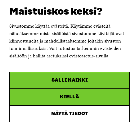
OTA YHTEYTTÄ
Suomen itsenäisyyden juhlarahasto Sitra
Maistuiskos keksi?
Itämerenkatu 11-13, PL 160,
00181 Helsinki
Sivustomme käyttää evästeitä. Käytämme evästeitä
Puhelin +358 294 618 991
Sähköpostiosoite
nähdäksemme mistä sisällöistä sivustomme käyttäjät ovat
etunimi.sukunimi@sitra.fi tai sitra@sitra.fi
kiinnostuneita ja mahdollistaaksemme joitakin sivuston
toiminnallisuuksia. Voit tutustua tarkemmin evästeiden
Saapumisohjeet
sisältöön ja hallita asetuksiasi evästeasetus-sivulla
Y-tunnus 0202132-3
OLEMME NÄISSÄ SOMEISSA
SALLI KAIKKI
Facebook
Avautuu
uudessa
Linkedin
ikkunassa
KIELLÄ
Avautuu
uudessa
Youtube
ikkunassa
Avautuu
NÄYTÄ TIEDOT
uudessa
Instagram
ikkunassa
Avautuu
uudessa
ikkunassa