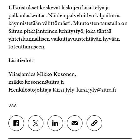
Ulkoistukset koskevat laskujen käsittelyä ja
palkanlaskentaa. Näiden palveluiden kilpailutus
käynnistetään välittömästi. Muutosten taustalla on
Sitran pitkäjänteinen kehitystyö, joka tähtää
yhteiskunnallisen vaikuttavuustehtävän hyvään
toteuttamiseen.
Lisätiedot:
Yliasiamies Mikko Kosonen,
mikko.kosonen@sitra.fi
Henkilöstöjohtaja Kirsi Jyly, kirsi.jyly@sitra.fi
JAA
J
J
J
J
K
A
A
A
A
O
A
A
A
A
P