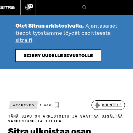
Siirry
FI
suoraan
Vaihda
Hae
sivuston
sisältöön
kieli
Olet Sitran arkistosivulla.
Ajantasaiset
tiedot työstämme löydät osoitteesta
sitra.fi
.
SIIRRY UUDELLE SIVUSTOLLE
Arvioitu
1 min
KUUNTELE
ARCHIVED
lukuaika
TÄMÄ SIVU ON ARKISTOITU JA SAATTAA SISÄLTÄÄ
VANHENTUNUTTA TIETOA
Sitra ulkoistaa osan