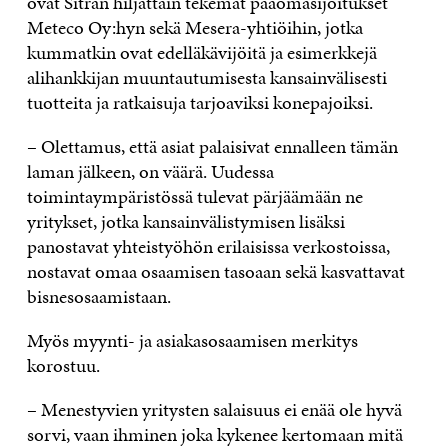
ovat Sitran hiljattain tekemät pääomasijoitukset
Meteco Oy:hyn sekä Mesera-yhtiöihin, jotka
kummatkin ovat edelläkävijöitä ja esimerkkejä
alihankkijan muuntautumisesta kansainvälisesti
tuotteita ja ratkaisuja tarjoaviksi konepajoiksi.
– Olettamus, että asiat palaisivat ennalleen tämän
laman jälkeen, on väärä. Uudessa
toimintaympäristössä tulevat pärjäämään ne
yritykset, jotka kansainvälistymisen lisäksi
panostavat yhteistyöhön erilaisissa verkostoissa,
nostavat omaa osaamisen tasoaan sekä kasvattavat
bisnesosaamistaan.
Myös myynti- ja asiakasosaamisen merkitys
korostuu.
– Menestyvien yritysten salaisuus ei enää ole hyvä
sorvi, vaan ihminen joka kykenee kertomaan mitä