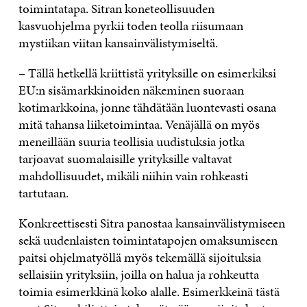
toimintatapa. Sitran koneteollisuuden
kasvuohjelma pyrkii toden teolla riisumaan
mystiikan viitan kansainvälistymiseltä.
– Tällä hetkellä kriittistä yrityksille on esimerkiksi
EU:n sisämarkkinoiden näkeminen suoraan
kotimarkkoina, jonne tähdätään luontevasti osana
mitä tahansa liiketoimintaa. Venäjällä on myös
meneillään suuria teollisia uudistuksia jotka
tarjoavat suomalaisille yrityksille valtavat
mahdollisuudet, mikäli niihin vain rohkeasti
tartutaan.
Konkreettisesti Sitra panostaa kansainvälistymiseen
sekä uudenlaisten toimintatapojen omaksumiseen
paitsi ohjelmatyöllä myös tekemällä sijoituksia
sellaisiin yrityksiin, joilla on halua ja rohkeutta
toimia esimerkkinä koko alalle. Esimerkkeinä tästä