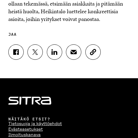
ollaan tekemässä, etsimään asiakkaita ja pitämään
heistä huolta, Heikintalo luettelee konkreettisia
asioita, joihin yritykset voivat panostaa.
JAA
J
J
J
J
K
A
A
A
A
O
A
A
A
A
P
F
T
L
S
I
A
W
I
Ä
O
C
I
N
H
I
E
T
K
K
A
B
T
E
Ö
R
O
E
D
P
T
O
R
I
O
I
K
I
N
S
K
I
S
I
T
K
NÄITÄKÖ ETSIT?
S
S
S
I
E
Tietosuoja ja käyttöehdot
S
Ä
S
L
L
Evästeasetukset
A
A
Ä
L
I
Ilmoituskanava
A
V
A
A
N