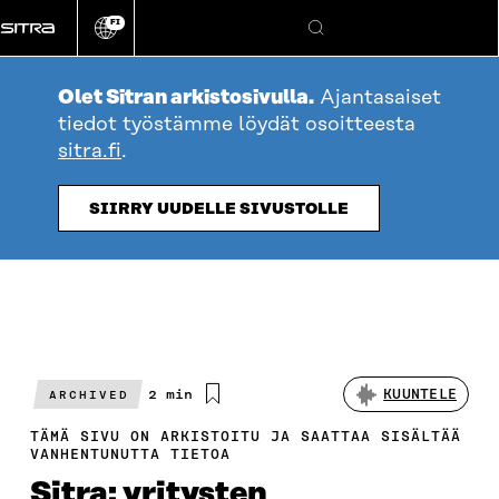
Siirry
FI
suoraan
Vaihda
Hae
sivuston
sisältöön
kieli
Olet Sitran arkistosivulla.
Ajantasaiset
tiedot työstämme löydät osoitteesta
sitra.fi
.
SIIRRY UUDELLE SIVUSTOLLE
Arvioitu
2 min
KUUNTELE
ARCHIVED
lukuaika
TÄMÄ SIVU ON ARKISTOITU JA SAATTAA SISÄLTÄÄ
VANHENTUNUTTA TIETOA
Sitra: yritysten