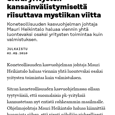
kansainvälistymiseltä
riisuttava mystiikan viitta
Koneteollisuuden kasvuohjelman johtaja
Mauri Heikintalo haluaa viennin yhtä
luontevaksi osaksi yritysten toimintaa kuin
valmistuksen.
JULKAISTU
02.09.2010
Koneteollisuuden kasvuohjelman johtaja Mauri
Heikintalo haluaa viennin yhtä luontevaksi osaksi
yritysten toimintaa kuin valmistuksen.
Sitran koneteollisuuden kasvuohjelmassa ollaan
tyytyväisiä, että suomalaisia pk-yrityksiä
kannustetaan nyt entistä rohkeammin maailmalle.
Ohjelmajohtaja Mauri Heikintalo haluaa kiinnittää
huomiota siihen, että vienti nähdään virheellisesti