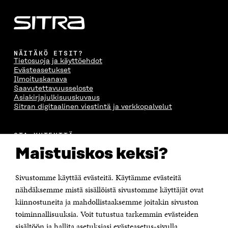
A
S
A
N
S
S
S
A
S
A
S
S
A
A
S
A
NÄITÄKÖ ETSIT?
Tietosuoja ja käyttöehdot
Evästeasetukset
Ilmoituskanava
Saavutettavuusseloste
Asiakirjajulkisuuskuvaus
Sitran digitaalinen viestintä ja verkkopalvelut
OTA YHTEYTTÄ
Suomen itsenäisyyden juhlarahasto Sitra
Maistuiskos keksi?
Itämerenkatu 11-13, PL 160,
00181 Helsinki
Sivustomme käyttää evästeitä. Käytämme evästeitä
Puhelin +358 294 618 991
Sähköpostiosoite
nähdäksemme mistä sisällöistä sivustomme käyttäjät ovat
etunimi.sukunimi@sitra.fi tai sitra@sitra.fi
kiinnostuneita ja mahdollistaaksemme joitakin sivuston
Saapumisohjeet
toiminnallisuuksia. Voit tutustua tarkemmin evästeiden
sisältöön ja hallita asetuksiasi evästeasetus-sivulla