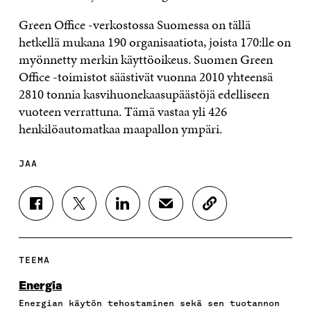
Green Office -verkostossa Suomessa on tällä
hetkellä mukana 190 organisaatiota, joista 170:lle on
myönnetty merkin käyttöoikeus. Suomen Green
Office -toimistot säästivät vuonna 2010 yhteensä
2810 tonnia kasvihuonekaasupäästöjä edelliseen
vuoteen verrattuna. Tämä vastaa yli 426
henkilöautomatkaa maapallon ympäri.
JAA
J
J
J
J
K
A
A
A
A
O
A
A
A
A
P
F
T
L
S
I
A
W
I
Ä
O
TEEMA
C
I
N
H
I
E
T
K
K
A
Energia
B
T
E
Ö
R
Energian käytön tehostaminen sekä sen tuotannon
O
E
D
P
T