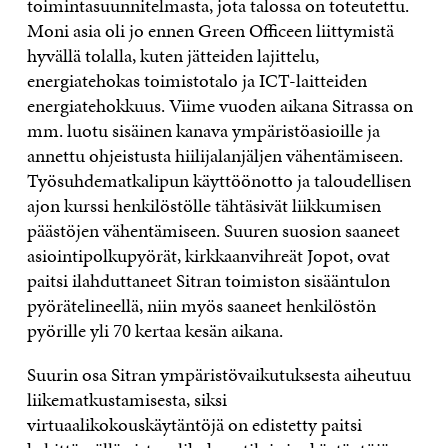
toimintasuunnitelmasta, jota talossa on toteutettu.
Moni asia oli jo ennen Green Officeen liittymistä
hyvällä tolalla, kuten jätteiden lajittelu,
energiatehokas toimistotalo ja ICT-laitteiden
energiatehokkuus. Viime vuoden aikana Sitrassa on
mm. luotu sisäinen kanava ympäristöasioille ja
annettu ohjeistusta hiilijalanjäljen vähentämiseen.
Työsuhdematkalipun käyttöönotto ja taloudellisen
ajon kurssi henkilöstölle tähtäsivät liikkumisen
päästöjen vähentämiseen. Suuren suosion saaneet
asiointipolkupyörät, kirkkaanvihreät Jopot, ovat
paitsi ilahduttaneet Sitran toimiston sisääntulon
pyörätelineellä, niin myös saaneet henkilöstön
pyörille yli 70 kertaa kesän aikana.
Suurin osa Sitran ympäristövaikutuksesta aiheutuu
liikematkustamisesta, siksi
virtuaalikokouskäytäntöjä on edistetty paitsi