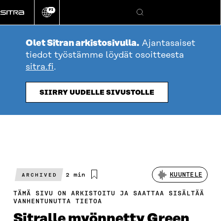
Siirry
FI
suoraan
Vaihda
Hae
sivuston
sisältöön
kieli
Olet Sitran arkistosivulla.
Ajantasaiset
tiedot työstämme löydät osoitteesta
sitra.fi
.
SIIRRY UUDELLE SIVUSTOLLE
Arvioitu
2 min
KUUNTELE
ARCHIVED
lukuaika
TÄMÄ SIVU ON ARKISTOITU JA SAATTAA SISÄLTÄÄ
VANHENTUNUTTA TIETOA
Sitralle myönnetty Green