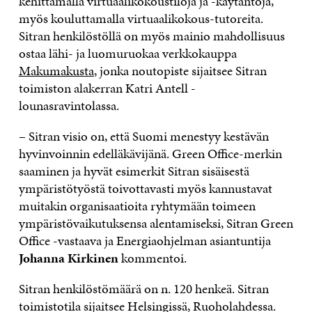
kehittämällä virtuaalikokoustiloja ja -käytäntöjä,
myös kouluttamalla virtuaalikokous-tutoreita.
Sitran henkilöstöllä on myös mainio mahdollisuus
ostaa lähi- ja luomuruokaa verkkokauppa
Makumakusta
, jonka noutopiste sijaitsee Sitran
toimiston alakerran Katri Antell -
lounasravintolassa.
– Sitran visio on, että Suomi menestyy kestävän
hyvinvoinnin edelläkävijänä. Green Office-merkin
saaminen ja hyvät esimerkit Sitran sisäisestä
ympäristötyöstä toivottavasti myös kannustavat
muitakin organisaatioita ryhtymään toimeen
ympäristövaikutuksensa alentamiseksi, Sitran Green
Office -vastaava ja Energiaohjelman asiantuntija
Johanna Kirkinen
kommentoi.
Sitran henkilöstömäärä on n. 120 henkeä. Sitran
toimistotila sijaitsee Helsingissä, Ruoholahdessa.