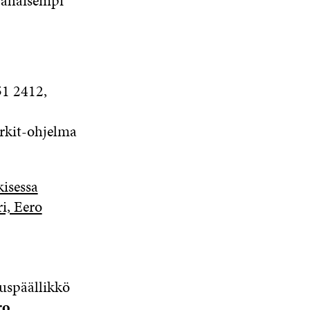
vähäisempi
51 2412,
erkit-ohjelma
kisessa
i, Eero
tuspäällikkö
ro