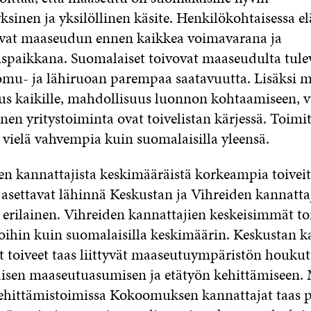
sinen ja yksilöllinen käsite. Henkilökohtaisessa 
evat maaseudun ennen kaikkea voimavarana ja
ispaikkana. Suomalaiset toivovat maaseudulta tule
luomu- ja lähiruoan parempaa saatavuutta. Lisäksi
us kaikille, mahdollisuus luonnon kohtaamiseen, v
en yritystoiminta ovat toivelistan kärjessä. Toimi
t vielä vahvempia kuin suomalaisilla yleensä.
en kannattajista keskimääräistä korkeampia toivei
asettavat lähinnä Keskustan ja Vihreiden kannatta
erilainen. Vihreiden kannattajien keskeisimmät toiv
oihin kuin suomalaisilla keskimäärin. Keskustan k
 toiveet taas liittyvät maaseutuympäristön houkut
aisen maaseutuasumisen ja etätyön kehittämiseen
hittämistoimissa Kokoomuksen kannattajat taas p