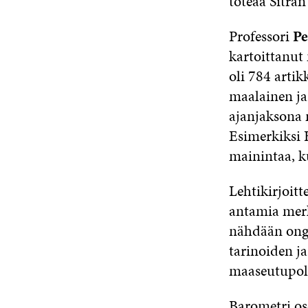
toteaa Sitra
Professori
Pe
kartoittanut
oli 784 artik
maalainen ja
ajanjaksona
Esimerkiksi 
mainintaa, k
Lehtikirjoit
antamia merk
nähdään ong
tarinoiden j
maaseutupoli
Barometri os