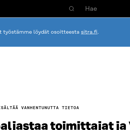
ot työstämme löydät osoitteesta
sitra.fi
.
ISÄLTÄÄ VANHENTUNUTTA TIETOA
aljastaa toimittajat ja