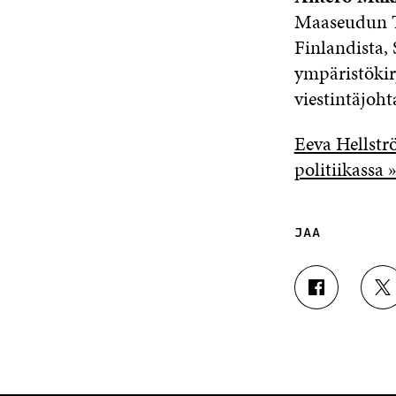
Maaseudun Tu
Finlandista
ympäristökir
viestintäjoh
Eeva Hellstr
politiikassa 
JAA
J
J
A
A
A
A
F
T
A
W
C
I