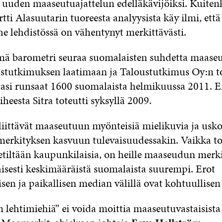
 uuden maaseutuajattelun edelläkävijöiksi. Kuiten
rtti Alasuutarin tuoreesta analyysista käy ilmi, että
 lehdistössä on vähentynyt merkittävästi.
ämä barometri seuraa suomalaisten suhdetta maase
stutkimuksen laatimaan ja Taloustutkimus Oy:n 
tasi runsaat 1600 suomalaista helmikuussa 2011.
heesta Sitra toteutti syksyllä 2009.
liittävät maaseutuun myönteisiä mielikuvia ja usk
rkityksen kasvuun tulevaisuudessakin. Vaikka to
eetiltään kaupunkilaisia, on heille maaseudun merk
isesti keskimääräistä suomalaista suurempi. Erot
sen ja paikallisen median välillä ovat kohtuullisen
n lehtimiehiä” ei voida moittia maaseutuvastaisista 