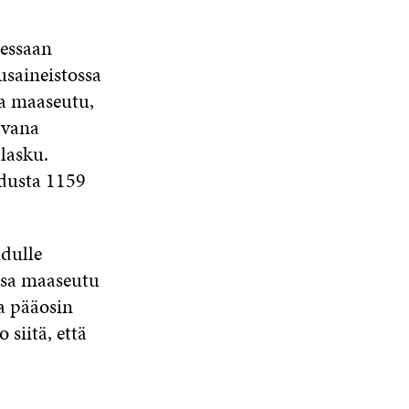
U
A
I
A
D
I
K
I
sessaan
E
K
K
K
S
saineistossa
K
U
K
S
U
N
U
ja maaseutu,
A
N
A
N
I
avana
A
S
A
K
S
S
S
lasku.
K
S
A
S
dusta 1159
U
A
A
N
A
S
dulle
S
A
ssa maaseutu
a pääosin
siitä, että