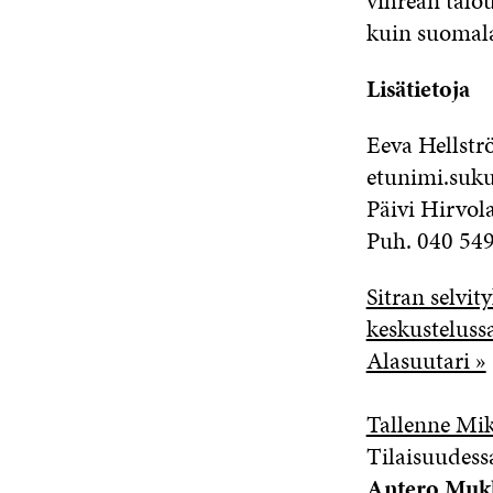
vihreän talo
kuin suomala
Lisätietoja
Eeva Hellstr
etunimi.suku
Päivi Hirvola
Puh. 040 549
Sitran selvi
keskustelussa
Alasuutari »
Tallenne Mik
Tilaisuudes
Antero Muk