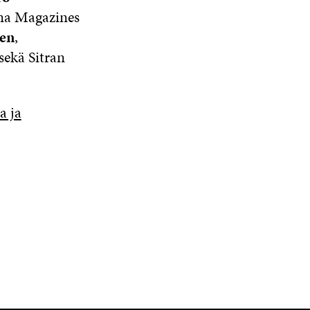
a Magazines
en
,
sekä Sitran
a ja