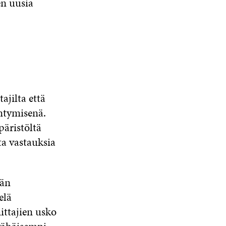
n uusia
ajilta että
ntymisenä.
äristöltä
ta vastauksia
dän
elä
ittajien usko