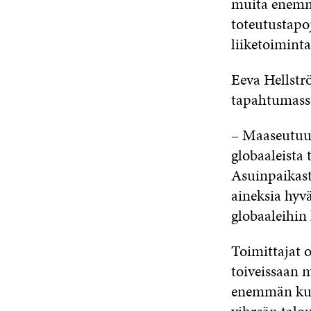
muita enemmä
toteutustapoj
liiketoimint
Eeva Hellstr
tapahtumass
– Maaseutuun 
globaaleista
Asuinpaikast
aineksia hyvä
globaaleihin 
Toimittajat 
toiveissaan 
enemmän kuin