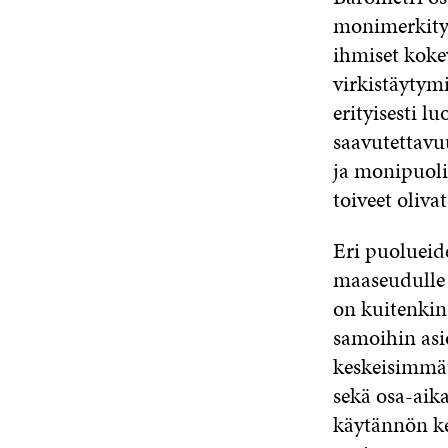
monimerkityk
ihmiset kok
virkistäytym
erityisesti 
saavutettavu
ja monipuolin
toiveet oliva
Eri puolueid
maaseudulle 
on kuitenkin 
samoihin asi
keskeisimmät
sekä osa-aik
käytännön ke