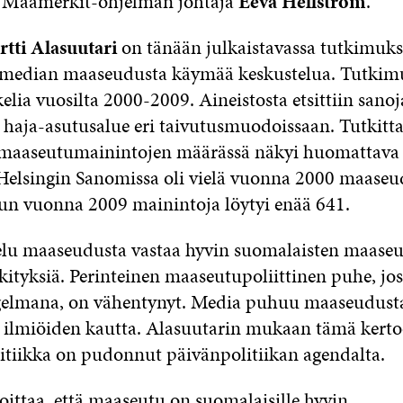
n Maamerkit-ohjelman johtaja
Eeva Hellström
.
rtti Alasuutari
on tänään julkaistavassa tutkimuk
 median maaseudusta käymää keskustelua. Tutkimu
kelia vuosilta 2000-2009. Aineistosta etsittiin sano
 haja-asutusalue eri taivutusmuodoissaan. Tutkitt
 maaseutumainintojen määrässä näkyi huomattava 
Helsingin Sanomissa oli vielä vuonna 2000 maaseu
un vuonna 2009 mainintoja löytyi enää 641.
telu maaseudusta vastaa hyvin suomalaisten maaseu
ityksiä. Perinteinen maaseutupoliittinen puhe, jo
elmana, on vähentynyt. Media puhuu maaseudust
a ilmiöiden kautta. Alasuutarin mukaan tämä kertoo 
tiikka on pudonnut päivänpolitiikan agendalta.
oittaa, että maaseutu on suomalaisille hyvin