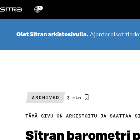
Siirry
suoraan
FI
Vaihda
sivuston
sisältöön
kieli
Olet Sitran arkistosivulla.
Ajantasaiset tied
ARCHIVED
Arvioitu
3 min
lukuaika
TÄMÄ SIVU ON ARKISTOITU JA SAATTAA S
Sitran barometri p