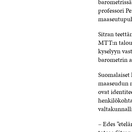
barometrissä
professori Pe
maaseutupuhe
Sitran teett
MTT:n talou
kyselyyn vas
barometrin ai
Suomalaiset 
maaseudun me
ovat identit
henkilökohta
valtakunnalli
– Edes ”etelä