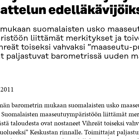
ttelun edelläkävijöik
 mukaan suomalaisten usko maaseut
töön liittämät merkitykset ja toiv
hreät toiseksi vahvaksi ”maaseutu-p
jat paljastuvat barometrissä uuden 
.2011
tämän barometrin mukaan suomalaisten usko maas
 Suomalaisten maaseutuympäristöön liittämät merk
ästä taloudesta ovat nostaneet Vihreät toiseksi vahv
olueeksi” Keskustan rinnalle. Toimittajat paljastu