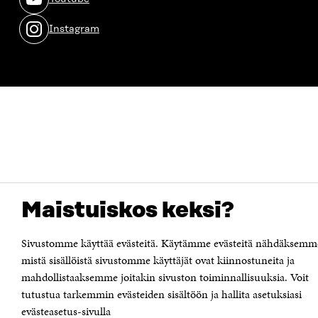
ikkunassa
Avautuu
uudessa
Instagram
ikkunassa
Avautuu
uudessa
ikkunassa
Maistuiskos keksi?
Sivustomme käyttää evästeitä. Käytämme evästeitä nähdäksemm
mistä sisällöistä sivustomme käyttäjät ovat kiinnostuneita ja
mahdollistaaksemme joitakin sivuston toiminnallisuuksia. Voit
tutustua tarkemmin evästeiden sisältöön ja hallita asetuksiasi
evästeasetus-sivulla