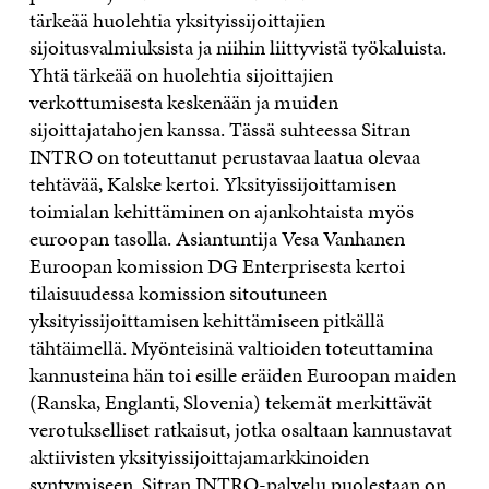
tärkeää huolehtia yksityissijoittajien
sijoitusvalmiuksista ja niihin liittyvistä työkaluista.
Yhtä tärkeää on huolehtia sijoittajien
verkottumisesta keskenään ja muiden
sijoittajatahojen kanssa. Tässä suhteessa Sitran
INTRO on toteuttanut perustavaa laatua olevaa
tehtävää, Kalske kertoi. Yksityissijoittamisen
toimialan kehittäminen on ajankohtaista myös
euroopan tasolla. Asiantuntija Vesa Vanhanen
Euroopan komission DG Enterprisesta kertoi
tilaisuudessa komission sitoutuneen
yksityissijoittamisen kehittämiseen pitkällä
tähtäimellä. Myönteisinä valtioiden toteuttamina
kannusteina hän toi esille eräiden Euroopan maiden
(Ranska, Englanti, Slovenia) tekemät merkittävät
verotukselliset ratkaisut, jotka osaltaan kannustavat
aktiivisten yksityissijoittajamarkkinoiden
syntymiseen. Sitran INTRO-palvelu puolestaan on