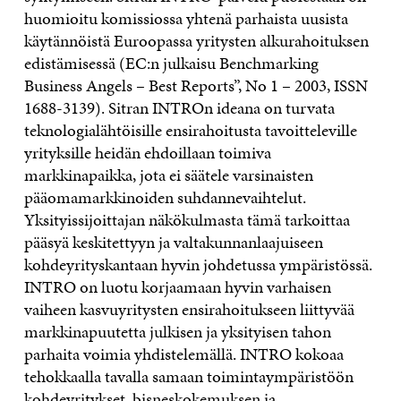
huomioitu komissiossa yhtenä parhaista uusista
käytännöistä Euroopassa yritysten alkurahoituksen
edistämisessä (EC:n julkaisu Benchmarking
Business Angels – Best Reports”, No 1 – 2003, ISSN
1688-3139). Sitran INTROn ideana on turvata
teknologialähtöisille ensirahoitusta tavoitteleville
yrityksille heidän ehdoillaan toimiva
markkinapaikka, jota ei säätele varsinaisten
pääomamarkkinoiden suhdannevaihtelut.
Yksityissijoittajan näkökulmasta tämä tarkoittaa
pääsyä keskitettyyn ja valtakunnanlaajuiseen
kohdeyrityskantaan hyvin johdetussa ympäristössä.
INTRO on luotu korjaamaan hyvin varhaisen
vaiheen kasvuyritysten ensirahoitukseen liittyvää
markkinapuutetta julkisen ja yksityisen tahon
parhaita voimia yhdistelemällä. INTRO kokoaa
tehokkaalla tavalla samaan toimintaympäristöön
kohdeyritykset, bisneskokemuksen ja