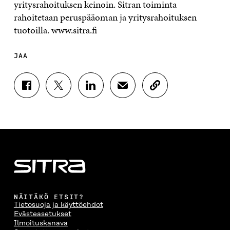
yritysrahoituksen keinoin. Sitran toiminta
rahoitetaan peruspääoman ja yritysrahoituksen
tuotoilla. www.sitra.fi
JAA
J
J
J
J
K
A
A
A
A
O
A
A
A
A
P
F
T
L
S
I
A
W
I
Ä
O
C
I
N
H
I
E
T
K
K
A
B
T
E
Ö
R
O
E
D
P
T
O
R
I
O
I
K
I
N
S
K
I
S
I
T
K
NÄITÄKÖ ETSIT?
S
S
S
I
E
Tietosuoja ja käyttöehdot
S
Ä
S
L
L
Evästeasetukset
A
A
Ä
L
I
Ilmoituskanava
A
V
A
A
N