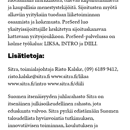
ja kaupallisia menestystekijöitä. Sijoitusten myötä
alkaviin yrityksiin tuodaan liiketoiminnan
osaamista ja kokemusta. PreSeed luo
yksityissijoittajille keskitetyn sijoituskanavan
kattavaan yritysjoukkoon. PreSeed-palvelussa on
kolme työkalua: LIKSA, INTRO ja DIILI.
Lisätietoja:
Sitra, toimialajohtaja Risto Kalske, (09) 6189 9412,
risto.kalske@sitra.fi www.sitra.fi/liksa
www.sitra.fi/intro www.sitra.fi/diili
Suomen itsenäisyyden juhlarahasto Sitra on
itsenäinen julkisoikeudellinen rahasto, jota
eduskunta valvoo. Sitra pyrkii edistämään Suomen
taloudellista hyvinvointia tutkimuksen,
innovatiivisen toiminnan, koulutuksen ja