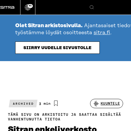
Siirry
FI
suoraan
Vaihda
Hae
sivuston
sisältöön
kieli
Olet Sitran arkistosivulla.
Ajantasaiset tiedo
työstämme löydät osoitteesta
sitra.fi
.
SIIRRY UUDELLE SIVUSTOLLE
Arvioitu
3 min
KUUNTELE
ARCHIVED
lukuaika
TÄMÄ SIVU ON ARKISTOITU JA SAATTAA SISÄLTÄÄ
VANHENTUNUTTA TIETOA
Sitran enkeliverkosto