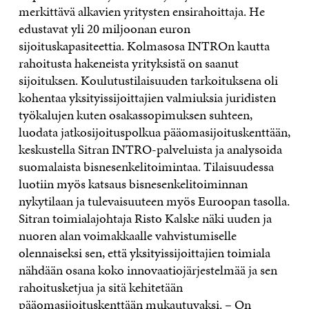
merkittävä alkavien yritysten ensirahoittaja. He
edustavat yli 20 miljoonan euron
sijoituskapasiteettia. Kolmasosa INTROn kautta
rahoitusta hakeneista yrityksistä on saanut
sijoituksen. Koulutustilaisuuden tarkoituksena oli
kohentaa yksityissijoittajien valmiuksia juridisten
työkalujen kuten osakassopimuksen suhteen,
luodata jatkosijoituspolkua pääomasijoituskenttään,
keskustella Sitran INTRO-palveluista ja analysoida
suomalaista bisnesenkelitoimintaa. Tilaisuudessa
luotiin myös katsaus bisnesenkelitoiminnan
nykytilaan ja tulevaisuuteen myös Euroopan tasolla.
Sitran toimialajohtaja Risto Kalske näki uuden ja
nuoren alan voimakkaalle vahvistumiselle
olennaiseksi sen, että yksityissijoittajien toimiala
nähdään osana koko innovaatiojärjestelmää ja sen
rahoitusketjua ja sitä kehitetään
pääomasijoituskenttään mukautuvaksi. – On