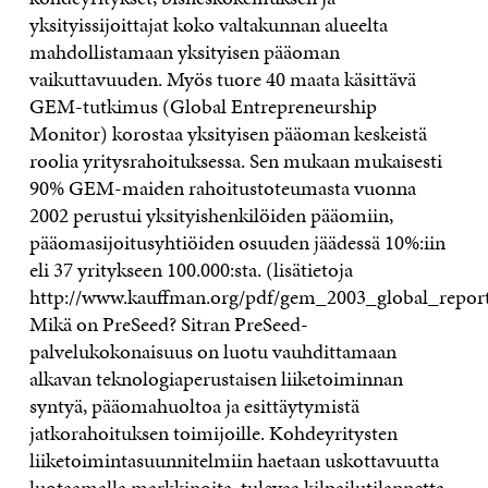
yksityissijoittajat koko valtakunnan alueelta
mahdollistamaan yksityisen pääoman
vaikuttavuuden. Myös tuore 40 maata käsittävä
GEM-tutkimus (Global Entrepreneurship
Monitor) korostaa yksityisen pääoman keskeistä
roolia yritysrahoituksessa. Sen mukaan mukaisesti
90% GEM-maiden rahoitustoteumasta vuonna
2002 perustui yksityishenkilöiden pääomiin,
pääomasijoitusyhtiöiden osuuden jäädessä 10%:iin
eli 37 yritykseen 100.000:sta. (lisätietoja
http://www.kauffman.org/pdf/gem_2003_global_repor
Mikä on PreSeed? Sitran PreSeed-
palvelukokonaisuus on luotu vauhdittamaan
alkavan teknologiaperustaisen liiketoiminnan
syntyä, pääomahuoltoa ja esittäytymistä
jatkorahoituksen toimijoille. Kohdeyritysten
liiketoimintasuunnitelmiin haetaan uskottavuutta
luotaamalla markkinoita, tulevaa kilpailutilannetta