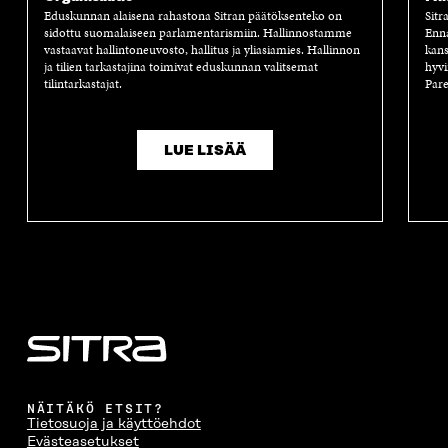
Eduskunnan alaisena rahastona Sitran päätöksenteko on
Sitr
sidottu suomalaiseen parlamentarismiin. Hallinnostamme
Enn
vastaavat hallintoneuvosto, hallitus ja yliasiamies. Hallinnon
kans
ja tilien tarkastajina toimivat eduskunnan valitsemat
hyvi
tilintarkastajat.
Pare
LUE LISÄÄ
NÄITÄKÖ ETSIT?
Tietosuoja ja käyttöehdot
Evästeasetukset