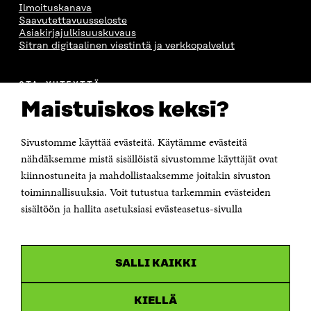
Ilmoituskanava
Saavutettavuusseloste
Asiakirjajulkisuuskuvaus
Sitran digitaalinen viestintä ja verkkopalvelut
OTA YHTEYTTÄ
Suomen itsenäisyyden juhlarahasto Sitra
Maistuiskos keksi?
Itämerenkatu 11-13, PL 160,
00181 Helsinki
Sivustomme käyttää evästeitä. Käytämme evästeitä
Puhelin +358 294 618 991
Sähköpostiosoite
nähdäksemme mistä sisällöistä sivustomme käyttäjät ovat
etunimi.sukunimi@sitra.fi tai sitra@sitra.fi
kiinnostuneita ja mahdollistaaksemme joitakin sivuston
Saapumisohjeet
toiminnallisuuksia. Voit tutustua tarkemmin evästeiden
sisältöön ja hallita asetuksiasi evästeasetus-sivulla
Y-tunnus 0202132-3
OLEMME NÄISSÄ SOMEISSA
SALLI KAIKKI
Facebook
Avautuu
uudessa
Linkedin
ikkunassa
KIELLÄ
Avautuu