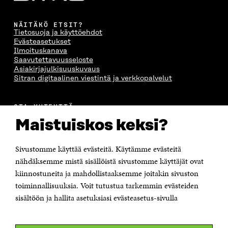
NÄITÄKÖ ETSIT?
Tietosuoja ja käyttöehdot
Evästeasetukset
Ilmoituskanava
Saavutettavuusseloste
Asiakirjajulkisuuskuvaus
Sitran digitaalinen viestintä ja verkkopalvelut
OTA YHTEYTTÄ
Suomen itsenäisyyden juhlarahasto Sitra
Maistuiskos keksi?
Itämerenkatu 11-13, PL 160,
00181 Helsinki
Sivustomme käyttää evästeitä. Käytämme evästeitä
Puhelin +358 294 618 991
Sähköpostiosoite
nähdäksemme mistä sisällöistä sivustomme käyttäjät ovat
etunimi.sukunimi@sitra.fi tai sitra@sitra.fi
kiinnostuneita ja mahdollistaaksemme joitakin sivuston
Saapumisohjeet
toiminnallisuuksia. Voit tutustua tarkemmin evästeiden
sisältöön ja hallita asetuksiasi evästeasetus-sivulla
Y-tunnus 0202132-3