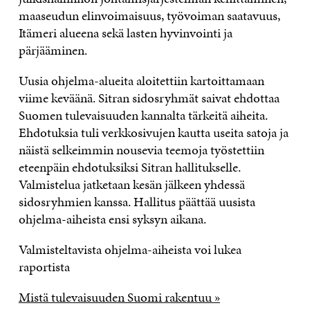
maaseudun elinvoimaisuus, työvoiman saatavuus,
Itämeri alueena sekä lasten hyvinvointi ja
pärjääminen.
Uusia ohjelma-alueita aloitettiin kartoittamaan
viime keväänä. Sitran sidosryhmät saivat ehdottaa
Suomen tulevaisuuden kannalta tärkeitä aiheita.
Ehdotuksia tuli verkkosivujen kautta useita satoja ja
näistä selkeimmin nousevia teemoja työstettiin
eteenpäin ehdotuksiksi Sitran hallitukselle.
Valmistelua jatketaan kesän jälkeen yhdessä
sidosryhmien kanssa. Hallitus päättää uusista
ohjelma-aiheista ensi syksyn aikana.
Valmisteltavista ohjelma-aiheista voi lukea
raportista
Mistä tulevaisuuden Suomi rakentuu »