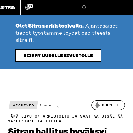
Siirry
FI
suoraan
Vaihda
Hae
sivuston
sisältöön
kieli
Olet Sitran arkistosivulla.
Ajantasaiset
tiedot työstämme löydät osoitteesta
sitra.fi
.
SIIRRY UUDELLE SIVUSTOLLE
Arvioitu
1 min
KUUNTELE
ARCHIVED
lukuaika
TÄMÄ SIVU ON ARKISTOITU JA SAATTAA SISÄLTÄÄ
VANHENTUNUTTA TIETOA
Sitran hallitus hyväksyi