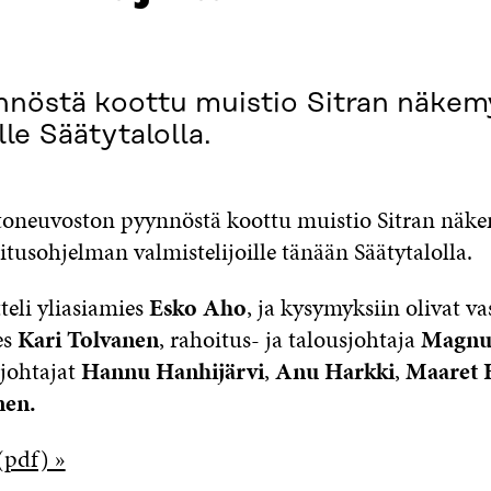
nnöstä koottu muistio Sitran näkemyk
lle Säätytalolla.
ntoneuvoston pyynnöstä koottu muistio Sitran näke
llitusohjelman valmistelijoille tänään Säätytalolla.
teli yliasiamies
Esko Aho
, ja kysymyksiin olivat v
es
Kari Tolvanen
, rahoitus- ja talousjohtaja
Magnu
johtajat
Hannu Hanhijärvi
,
Anu Harkki
,
Maaret 
nen.
(pdf) »