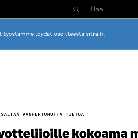
ot työstämme löydät osoitteesta
sitra.fi
.
ISÄLTÄÄ VANHENTUNUTTA TIETOA
vottelijoille kokoama 