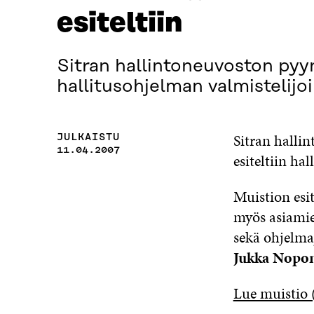
esiteltiin
Sitran hallintoneuvoston pyy
hallitusohjelman valmistelijoi
Sitran halli
JULKAISTU
11.04.2007
esiteltiin ha
Muistion esit
myös asiami
sekä ohjelma
Jukka Nopo
Lue muistio 