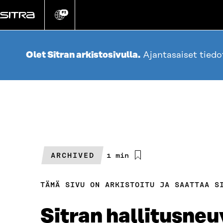
Siirry
suoraan
FI
Vaihda
sivuston
sisältöön
kieli
Olet Sitran arkistosivulla.
Ajantasaiset tied
ARCHIVED
Arvioitu
1 min
lukuaika
TÄMÄ SIVU ON ARKISTOITU JA SAATTAA S
Sitran hallitusneu