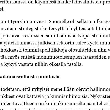
eriön kanssa on käynnissä hanke lainvalmistelupro
i.
intityöryhmän viesti Suomelle oli selkeä: julkises
rvitaan strategista ketteryyttä eli yhteistä tahtotila
 joustavaa resurssien suuntaamista. Nopeasti muu
a yhteiskunnassa julkisen sektorin tulee kyetä m
ehokkaasti toimintapolitiikkoja olosuhteiden niin v
tää myös entistä monimuotoisempien haasteiden st
a kykyä vastata niihin oikealla tasolla.
kokonaisvaltaista muutosta
 todetaan, että nykyiset meneillään olevat hallinno
nkkeet ovat kattavia ja kunnianhimoisia. Nykyiste
imien tavoitteena on kuitenkin suurelta osin tehost