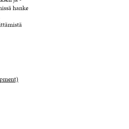
nissä hanke
ä
ttämistä
opment)