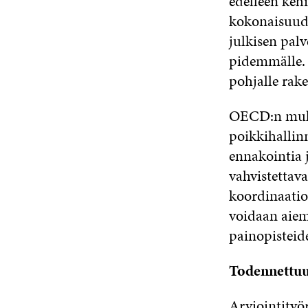
edelleen kehi
kokonaisuude
julkisen pal
pidemmälle. 
pohjalle rake
OECD:n muka
poikkihallin
ennakointia 
vahvistettava
koordinaatio
voidaan aie
painopisteid
Todennettuu
Arviointityö