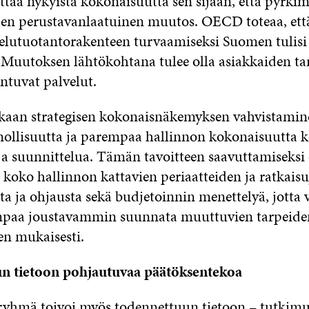
ttää nykyistä kokonaisuutta sen sijaan, että pyrkim
n perustavanlaatuinen muutos. OECD toteaa, ett
velutuotantorakenteen turvaamiseksi Suomen tulisi 
Muutoksen lähtökohtana tulee olla asiakkaiden ta
ntuvat palvelut.
an strategisen kokonaisnäkemyksen vahvistamine
nollisuutta ja parempaa hallinnon kokonaisuutta 
ja suunnittelua. Tämän tavoitteen saavuttamiseksi
 koko hallinnon kattavien periaatteiden ja ratkais
ta ja ohjausta sekä budjetoinnin menettelyä, jotta
mpaa joustavammin suunnata muuttuvien tarpeide
en mukaisesti.
n tietoon pohjautuvaa päätöksentekoa
ryhmä toivoi myös todennettuun tietoon – tutkimu