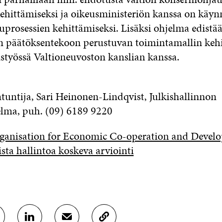
ehittämiseksi ja oikeusministeriön kanssa on käyn
uprosessien kehittämiseksi. Lisäksi ohjelma edistä
 päätöksentekoon perustuvan toimintamallin kehi
eistyössä Valtioneuvoston kanslian kanssa.
ntuntija, Sari Heinonen-Lindqvist, Julkishallinnon
lma, puh. (09) 6189 9220
anisation for Economic Co-operation and Devel
sta hallintoa koskeva arviointi
J
J
K