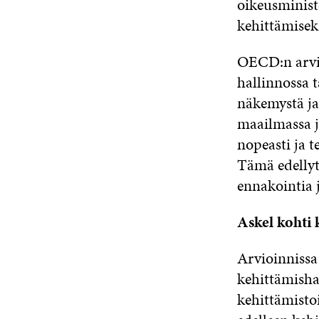
oikeusminist
kehittämiseks
OECD:n arvio
hallinnossa ta
näkemystä ja
maailmassa j
nopeasti ja t
Tämä edellyt
ennakointia j
Askel kohti 
Arvioinnissa
kehittämisha
kehittämisto