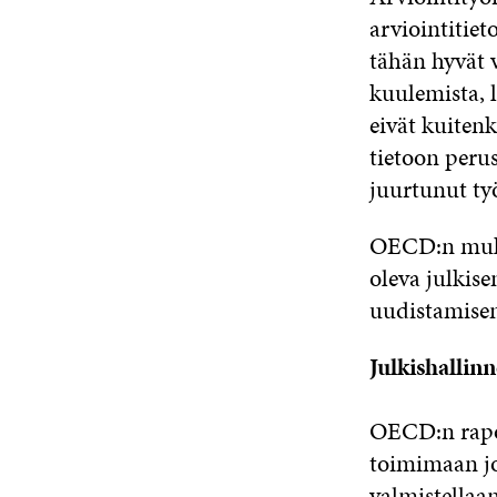
arviointitie
tähän hyvät 
kuulemista, 
eivät kuiten
tietoon peru
juurtunut työ
OECD:n mukaa
oleva julkis
uudistamisen 
Julkishallin
OECD:n rapor
toimimaan jo
valmistellaa