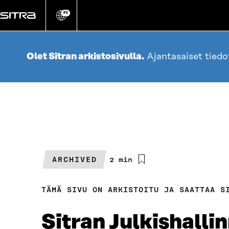
Siirry
suoraan
FI
Vaihda
sivuston
sisältöön
kieli
Olet Sitran arkistosivulla.
Ajantasaiset tied
ARCHIVED
Arvioitu
2 min
lukuaika
TÄMÄ SIVU ON ARKISTOITU JA SAATTAA S
Sitran Julkishalli