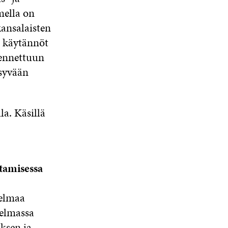
mella on
kansalaisten
ä käytännöt
dennettuun
 syvään
a. Käsillä
tamisessa
jelmaa
jelmassa
ksen ja -