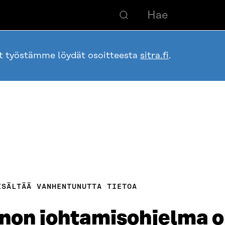
ot työstämme löydät osoitteesta
sitra.fi
.
ISÄLTÄÄ VANHENTUNUTTA TIETOA
nnon johtamisohjelma o