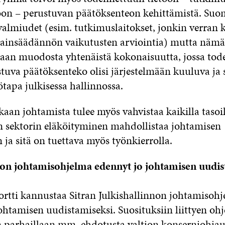
toon – perustuvan päätöksenteon kehittämistä. Suo
valmiudet (esim. tutkimuslaitokset, jonkin verran 
lainsäädännön vaikutusten arviointia) mutta näm
kaan muodosta yhtenäistä kokonaisuutta, jossa to
stuva päätöksenteko olisi järjestelmään kuuluva ja
tapa julkisessa hallinnossa.
n johtamista tulee myös vahvistaa kaikilla tasoill
en sektorin eläköityminen mahdollistaa johtamisen
ja sitä on tuettava myös työnkierrolla.
non johtamisohjelma edennyt jo johtamisen uudis
tti kannustaa Sitran Julkishallinnon johtamisoh
htamisen uudistamiseksi. Suosituksiin liittyen oh
n parhaillaan mm. ehdotusta valtion konserniohjau