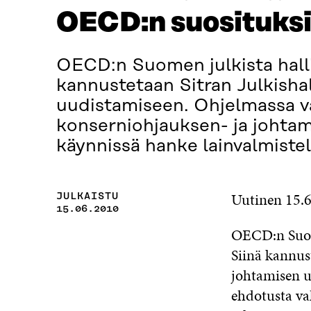
OECD:n suosituksi
OECD:n Suomen julkista hallin
kannustetaan Sitran Julkish
uudistamiseen. Ohjelmassa va
konserniohjauksen- ja johtam
käynnissä hanke lainvalmiste
Uutinen 15.
JULKAISTU
15.06.2010
OECD:n Suome
Siinä kannus
johtamisen u
ehdotusta va