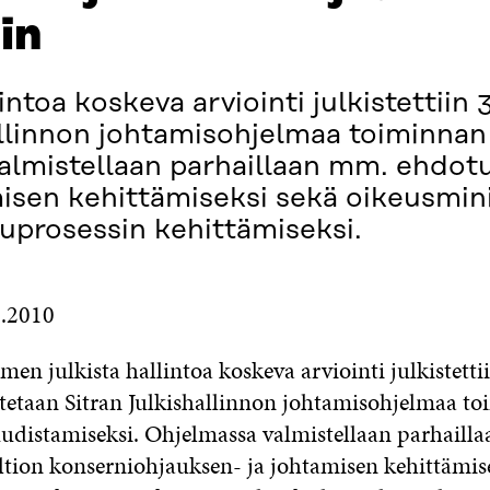
in
toa koskeva arviointi julkistettiin 
allinnon johtamisohjelmaa toiminnan
lmistellaan parhaillaan mm. ehdotu
isen kehittämiseksi sekä oikeusmin
luprosessin kehittämiseksi.
6.2010
n julkista hallintoa koskeva arviointi julkistetti
tetaan Sitran Julkishallinnon johtamisohjelmaa t
udistamiseksi. Ohjelmassa valmistellaan parhaill
ltion konserniohjauksen- ja johtamisen kehittämis