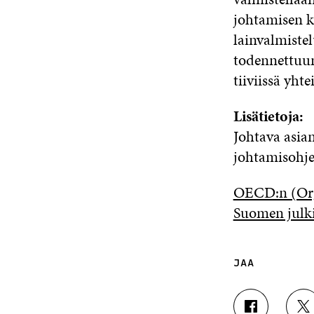
johtamisen k
lainvalmistel
todennettuun
tiiviissä yht
Lisätietoja:
Johtava asia
johtamisohje
OECD:n (Org
Suomen julki
JAA
J
J