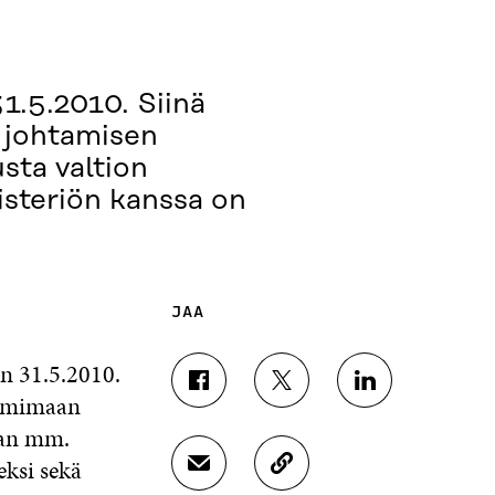
31.5.2010. Siinä
 johtamisen
sta valtion
isteriön kanssa on
JAA
in 31.5.2010.
J
J
J
oimimaan
A
A
A
aan mm.
A
A
A
F
T
L
eksi sekä
J
K
A
W
I
A
O