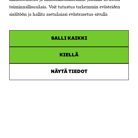
Saapumisohjeet
toiminnallisuuksia. Voit tutustua tarkemmin evästeiden
sisältöön ja hallita asetuksiasi evästeasetus-sivulla
Y-tunnus 0202132-3
OLEMME NÄISSÄ SOMEISSA
SALLI KAIKKI
Facebook
Avautuu
uudessa
Linkedin
ikkunassa
KIELLÄ
Avautuu
uudessa
Youtube
ikkunassa
Avautuu
NÄYTÄ TIEDOT
uudessa
Instagram
ikkunassa
Avautuu
uudessa
ikkunassa