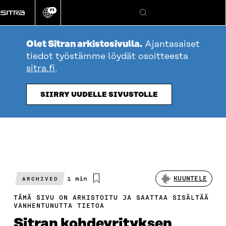
Siirry
FI
suoraan
Vaihda
Hae
sivuston
sisältöön
kieli
Olet Sitran arkistosivulla.
Ajantasaiset
tiedot työstämme löydät osoitteesta
sitra.fi
.
SIIRRY UUDELLE SIVUSTOLLE
Arvioitu
1 min
KUUNTELE
ARCHIVED
lukuaika
TÄMÄ SIVU ON ARKISTOITU JA SAATTAA SISÄLTÄÄ
VANHENTUNUTTA TIETOA
Sitran kohdeyrityksen