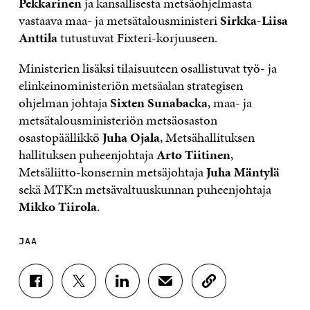
Pekkarinen
ja kansallisesta metsäohjelmasta
vastaava maa- ja metsätalousministeri
Sirkka-Liisa
Anttila
tutustuvat Fixteri-korjuuseen.
Ministerien lisäksi tilaisuuteen osallistuvat työ- ja
elinkeinoministeriön metsäalan strategisen
ohjelman johtaja
Sixten Sunabacka
, maa- ja
metsätalousministeriön metsäosaston
osastopäällikkö
Juha Ojala
, Metsähallituksen
hallituksen puheenjohtaja
Arto Tiitinen
,
Metsäliitto-konsernin metsäjohtaja
Juha Mäntylä
sekä MTK:n metsävaltuuskunnan puheenjohtaja
Mikko Tiirola
.
JAA
J
J
J
J
K
A
A
A
A
O