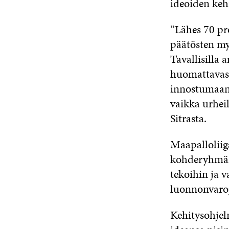
ideoiden kehi
”Lähes 70 pr
päätösten my
Tavallisilla
huomattavast
innostumaan e
vaikka urheil
Sitrasta.
Maapalloliiga
kohderyhmän 
tekoihin ja v
luonnonvaro
Kehitysohjel