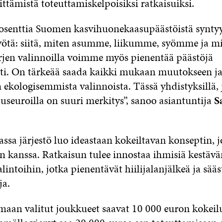
ttämistä toteuttamiskelpoisiksi ratkaisuiksi.
osenttia Suomen kasvihuonekaasupäästöistä syntyy
ötä: siitä, miten asumme, liikumme, syömme ja m
 arjen valinnoilla voimme myös pienentää päästöjä
i. On tärkeää saada kaikki mukaan muutokseen j
kologisemmista valinnoista. Tässä yhdistyksillä, jä
useuroilla on suuri merkitys”, sanoo asiantuntija
S
ssa järjestö luo ideastaan kokeiltavan konseptin, j
kanssa. Ratkaisun tulee innostaa ihmisiä kestävä
alintoihin, jotka pienentävät hiilijalanjälkeä ja sääs
ja.
maan valitut joukkueet saavat 10 000 euron kokeil