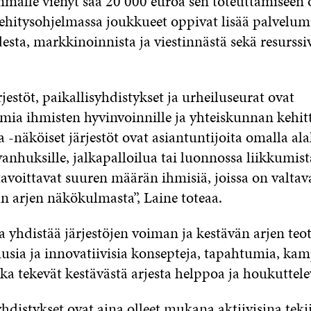
mmälle vienyt saa 20 000 euroa sen toteuttamiseen
Kehitysohjelmassa joukkueet oppivat lisää palvelum
sta, markkinoinnista ja viestinnästä sekä resurssiv
jestöt, paikallisyhdistykset ja urheiluseurat ovat
ia ihmisten hyvinvoinnille ja yhteiskunnan kehitt
a -näköiset järjestöt ovat asiantuntijoita omalla ala
vanhuksille, jalkapalloilua tai luonnossa liikkumist
avoittavat suuren määrän ihmisiä, joissa on valtav
n arjen näkökulmasta”, Laine toteaa.
 yhdistää järjestöjen voiman ja kestävän arjen teot
usia ja innovatiivisia konsepteja, tapahtumia, kam
tka tekevät kestävästä arjesta helppoa ja houkuttele
 yhdistykset ovat aina olleet mukana aktiivisina teki