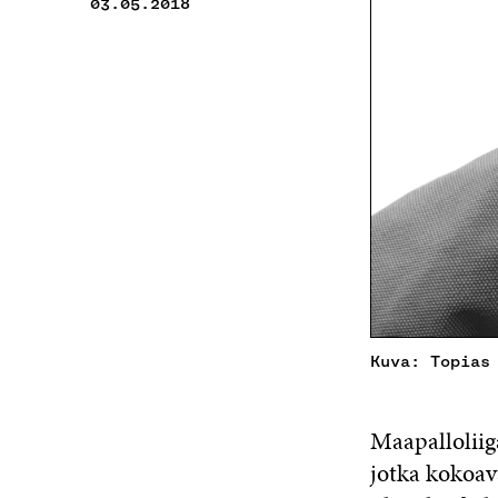
03.05.2018
Kuva: Topias
Maapalloliiga
jotka kokoav