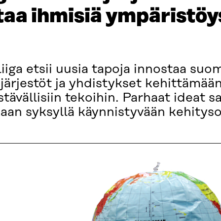
taa ihmisiä ympäristöys
iga etsii uusia tapoja innostaa suo
järjestöt ja yhdistykset kehittämään
stävällisiin tekoihin. Parhaat ideat 
aan syksyllä käynnistyvään kehitys