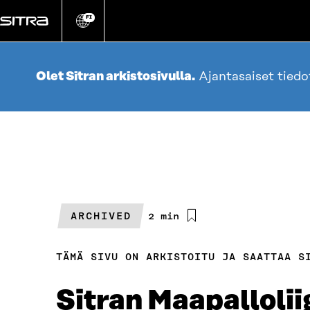
Siirry
suoraan
FI
Vaihda
sivuston
sisältöön
kieli
Olet Sitran arkistosivulla.
Ajantasaiset tied
ARCHIVED
Arvioitu
2 min
lukuaika
TÄMÄ SIVU ON ARKISTOITU JA SAATTAA S
Sitran Maapallolii