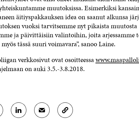
 yhteiskuntamme muutoksissa. Esimerkiksi kansain
neen äitiyspakkauksen idea on saanut alkunsa järj
oksen vuoksi tarvitsemme nyt pikaista muutosta
mme ja päivittäisiin valintoihin, joita arjessamme
t myös tässä suuri voimavara”, sanoo Laine.
iigan verkkosivut ovat osoitteessa
www.maapallolii
jelmaan on auki 3.5.-3.8.2018.
J
J
K
A
A
O
A
A
P
L
S
I
I
Ä
O