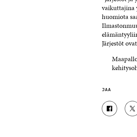
vaikuttajina
huomiota saa
Ilmastonmuut
elämäntyylii
Järjestöt ova
Maapallol
kehitysoh
JAA
J
J
A
A
A
A
F
T
A
W