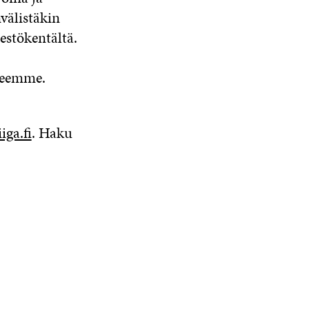
välistäkin
estökentältä.
 teemme.
ga.fi
. Haku