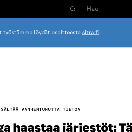
ot työstämme löydät osoitteesta
sitra.fi
.
ISÄLTÄÄ VANHENTUNUTTA TIETOA
ga haastaa järjestöt: 