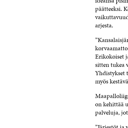
ideansa pisi
päätteeksi. 
vaikuttavuude
arjesta.
”Kansalaisjär
korvaamattom
Erikokoiset j
sitten tukea 
Yhdistykset t
myös kestävä
Maapalloliiga
on kehittää u
palveluja, jo
”Järjestöt ja