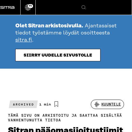
Siirry
FI
suoraan
Vaihda
Hae
sivuston
sisältöön
kieli
Olet Sitran arkistosivulla.
Ajantasaiset
tiedot työstämme löydät osoitteesta
sitra.fi
.
SIIRRY UUDELLE SIVUSTOLLE
Arvioitu
1 min
KUUNTELE
ARCHIVED
lukuaika
TÄMÄ SIVU ON ARKISTOITU JA SAATTAA SISÄLTÄÄ
VANHENTUNUTTA TIETOA
Sitran pääomasijoitustiimit