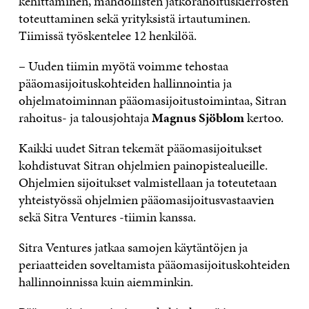
kehittäminen, mahdollisten jatkorahoituskierrosten
toteuttaminen sekä yrityksistä irtautuminen.
Tiimissä työskentelee 12 henkilöä.
– Uuden tiimin myötä voimme tehostaa
pääomasijoituskohteiden hallinnointia ja
ohjelmatoiminnan pääomasijoitustoimintaa, Sitran
rahoitus- ja talousjohtaja
Magnus Sjöblom
kertoo.
Kaikki uudet Sitran tekemät pääomasijoitukset
kohdistuvat Sitran ohjelmien painopistealueille.
Ohjelmien sijoitukset valmistellaan ja toteutetaan
yhteistyössä ohjelmien pääomasijoitusvastaavien
sekä Sitra Ventures -tiimin kanssa.
Sitra Ventures jatkaa samojen käytäntöjen ja
periaatteiden soveltamista pääomasijoituskohteiden
hallinnoinnissa kuin aiemminkin.