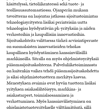
käsittelyssä, tietoliikenteessä sekä tuote- ja
teollisuusautomaatiossa. Ojanperän mukaan
tavoitteena on laajentaa jatkossa sijoitustoimintaa
teknologiayritysten lisäksi perinteisiin uutta
teknologiaa hyödyntäviin pk-yrityksiin ja niiden
verkostoihin ja kaupallisiin innovaatioihin.
Sijoituskohteita valittaessa tärkeä arviointiperuste
on suomalaisten innovaatioiden tehokas
kaupallinen hyödyntäminen kansainvälisillä
markkinoilla. Sitralla on myös ohjelmistoyrityksiä
pääomasijoituskohteena. Palveluliiketoiminnasta
on kuitenkin vaikea tehdä pääomasijoituskohdetta
ja siksi ohjelmistotuotteen merkitys kasvaa.
Menestyksen avaimia ovat hyvän tuotteen lisäksi
yrityksen asiakaslähtöisyys, markkina- ja
asiakastarpeet, toimialaosaaminen ja
verkottuminen. Myös kansainvälistyminen on
ohjelmistotuoteyritykselle välttämätöntä, sillä