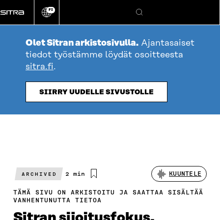
Siirry
FI
suoraan
Vaihda
Hae
sivuston
sisältöön
kieli
Olet Sitran arkistosivulla.
Ajantasaiset
tiedot työstämme löydät osoitteesta
sitra.fi
.
SIIRRY UUDELLE SIVUSTOLLE
Arvioitu
2 min
KUUNTELE
ARCHIVED
lukuaika
TÄMÄ SIVU ON ARKISTOITU JA SAATTAA SISÄLTÄÄ
VANHENTUNUTTA TIETOA
Sitran sijoitusfokus,