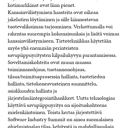
kotimarkkinat ovat liian pienet.
Kansainvälistymisen haasteita ovat oikean
jakelutien löytäminen ja sille kiinnostavan
tuotevalikoiman tarjoaminen. Verkottumalla voi
rakentaa suurempia kokonaisuuksia ja lisätä voimaa
kansainvälistymiseen. Tietotekniikkaa käytetään
myös yhä enemmän perinteisten
savupiippuyritysten kilpailukyvyn parantamisessa.
Soveltamiskohteita ovat muun muassa
toiminnanohjaus, tuotannonohjaus,
tilaus/toimitusprosessin hallinta, tuotetiedon
hallinta, tietokoneavusteinen suunnittelu,
asiakkuuden hallinta ja
järjestelmäintegrointihankkeet. Uutta teknologiaa
käyttävä savupiippuyritys on sijoituskohteena
mielenkiintoinen. Toista kertaa järjestettävä
Software Industry Summit on ainoa suomalaisen
ohjelmistoalan tilaa, kehitystä ja mahdollisuuksia