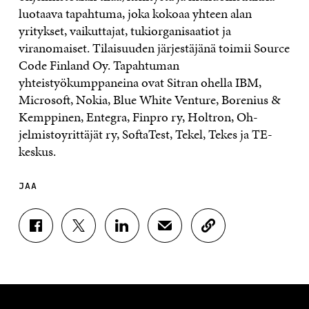
luotaava tapahtuma, joka kokoaa yhteen alan
yritykset, vaikuttajat, tukiorganisaatiot ja
viranomaiset. Tilaisuuden järjestäjänä toimii Source
Code Finland Oy. Tapahtuman
yhteistyökumppaneina ovat Sitran ohella IBM,
Microsoft, Nokia, Blue White Venture, Borenius &
Kemppinen, Entegra, Finpro ry, Holtron, Oh-
jelmistoyrittäjät ry, SoftaTest, Tekel, Tekes ja TE-
keskus.
JAA
J
J
J
J
K
A
A
A
A
O
A
A
A
A
P
F
T
L
S
I
A
W
I
Ä
O
C
I
N
H
I
E
T
K
K
A