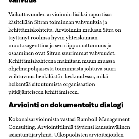
vahvuus
Vaikuttavuuden arvioinnin lisäksi raportissa
käsitellään Sitran toiminnan vahvuuksia ja
kehittämiskohteita. Arvioinnin mukaan Sitra on
täyttänyt roolinsa hyvin yhteiskunnan
muutosagenttina ja sen riippumattomuus ja
osaaminen ovat Sitran suurimmat vahvuudet.
Kehittämiskohteena mainitaan muun muassa
ohjelmapohjaisesta toiminnasta johtuva suuri
vaihtuvuus henkilöstön keskuudessa, mikä
heikentää sitoutumista organisaation
pitkäjänteiseen kehittämiseen.
Arviointi on dokumentoitu dialogi
Kokonaisarvioinnista vastasi Ramboll Management
Consulting. Arviointitiimiä täydensi kansainvälinen
asiantuntijaryhmä. Ulkopuolisten arvioitsijoiden