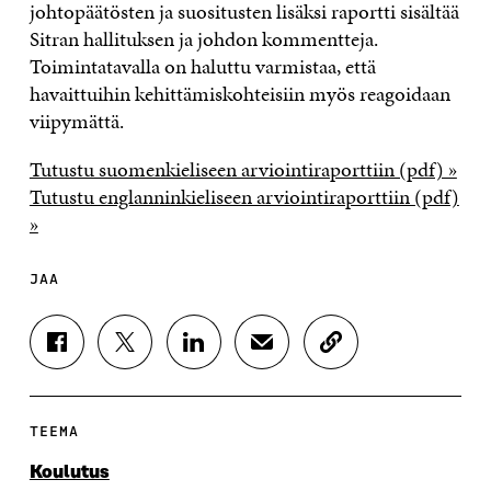
johtopäätösten ja suositusten lisäksi raportti sisältää
Sitran hallituksen ja johdon kommentteja.
Toimintatavalla on haluttu varmistaa, että
havaittuihin kehittämiskohteisiin myös reagoidaan
viipymättä.
Tutustu suomenkieliseen arviointiraporttiin (pdf) »
Tutustu englanninkieliseen arviointiraporttiin (pdf)
»
JAA
J
J
J
J
K
A
A
A
A
O
A
A
A
A
P
F
T
L
S
I
A
W
I
Ä
O
TEEMA
C
I
N
H
I
E
T
K
K
A
Koulutus
B
T
E
Ö
R