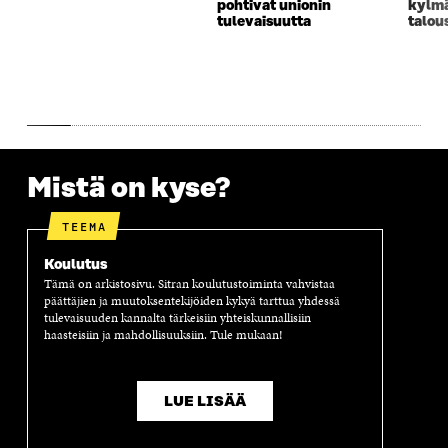
pohtivat unionin
kylm
N
A
N
U
tulevaisuutta
talou
A
S
A
N
S
S
S
A
S
A
S
S
A
A
S
A
Mistä on kyse?
TEEMA
Koulutus
Tämä on arkistosivu. Sitran koulutustoiminta vahvistaa
päättäjien ja muutoksentekijöiden kykyä tarttua yhdessä
tulevaisuuden kannalta tärkeisiin yhteiskunnallisiin
haasteisiin ja mahdollisuuksiin. Tule mukaan!
LUE LISÄÄ