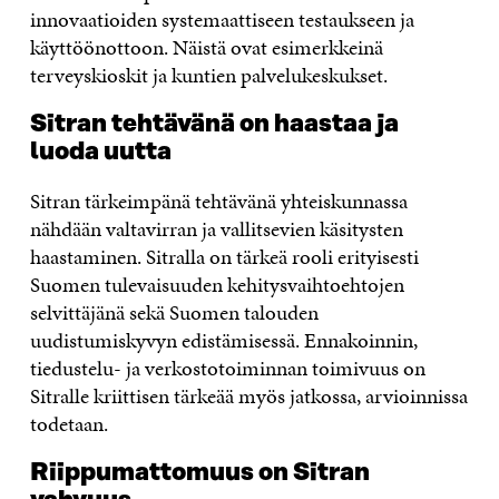
innovaatioiden systemaattiseen testaukseen ja
käyttöönottoon. Näistä ovat esimerkkeinä
terveyskioskit ja kuntien palvelukeskukset.
Sitran tehtävänä on haastaa ja
luoda uutta
Sitran tärkeimpänä tehtävänä yhteiskunnassa
nähdään valtavirran ja vallitsevien käsitysten
haastaminen. Sitralla on tärkeä rooli erityisesti
Suomen tulevaisuuden kehitysvaihtoehtojen
selvittäjänä sekä Suomen talouden
uudistumiskyvyn edistämisessä. Ennakoinnin,
tiedustelu- ja verkostotoiminnan toimivuus on
Sitralle kriittisen tärkeää myös jatkossa, arvioinnissa
todetaan.
Riippumattomuus on Sitran