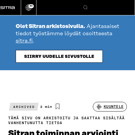
Siirry
FI
suoraan
Vaihda
Hae
sivuston
sisältöön
kieli
Olet Sitran arkistosivulla.
Ajantasaiset
tiedot työstämme löydät osoitteesta
sitra.fi
.
SIIRRY UUDELLE SIVUSTOLLE
Arvioitu
2 min
KUUNTELE
ARCHIVED
lukuaika
TÄMÄ SIVU ON ARKISTOITU JA SAATTAA SISÄLTÄÄ
VANHENTUNUTTA TIETOA
Sitran toiminnan arviointi