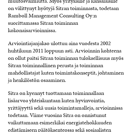
muutosvalmiutta. Myös yrityksille ja kansalaisille
on välittynyt hyötyjä Sitran toiminnasta, todetaan
Ramboll Management Consulting Oy:n
suorittamassa Sitran toiminnan
kokonaisarvioinnissa.
Arviointiajanjakso ulottuu aina vuodesta 2002
huhtikuun 2011 loppuun asti. Arvioinnin kohteena
on ollut paitsi Sitran toiminnan tuloksellisuus myös
Sitran toiminnallinen perusta ja toiminnan
mahdollistajat kuten toimintakonseptit, johtaminen
ja henkilöstön osaaminen.
Sitra on kyennyt tuottamaan toiminnallaan
lisäarvoa yhteiskuntaan kuten hyvinvointia,
yrittäjyyttä sekä uusia toimintamalleja, arvioinnissa
todetaan. Viime vuosina Sitra on onnistunut
vaikuttamaan esimerkiksi energiatehokkuuden
edistämiseen päätöksenteossa sekä sosiaalisten