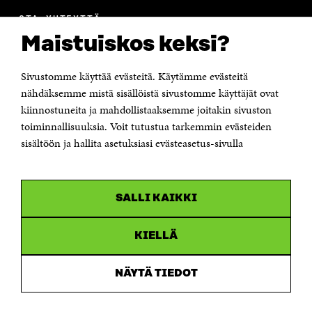
OTA YHTEYTTÄ
Suomen itsenäisyyden juhlarahasto Sitra
Maistuiskos keksi?
Itämerenkatu 11-13, PL 160,
00181 Helsinki
Sivustomme käyttää evästeitä. Käytämme evästeitä
Puhelin +358 294 618 991
Sähköpostiosoite
nähdäksemme mistä sisällöistä sivustomme käyttäjät ovat
etunimi.sukunimi@sitra.fi tai sitra@sitra.fi
kiinnostuneita ja mahdollistaaksemme joitakin sivuston
Saapumisohjeet
toiminnallisuuksia. Voit tutustua tarkemmin evästeiden
sisältöön ja hallita asetuksiasi evästeasetus-sivulla
Y-tunnus 0202132-3
OLEMME NÄISSÄ SOMEISSA
SALLI KAIKKI
Facebook
Avautuu
uudessa
Linkedin
ikkunassa
KIELLÄ
Avautuu
uudessa
Youtube
ikkunassa
Avautuu
NÄYTÄ TIEDOT
uudessa
Instagram
ikkunassa
Avautuu
uudessa