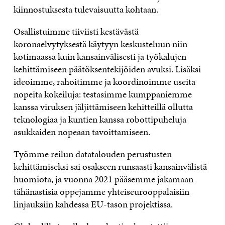
kiinnostuksesta tulevaisuutta kohtaan.
Osallistuimme tiiviisti kestävästä
koronaelvytyksestä käytyyn keskusteluun niin
kotimaassa kuin kansainvälisesti ja työkalujen
kehittämiseen päätöksentekijöiden avuksi. Lisäksi
ideoimme, rahoitimme ja koordinoimme useita
nopeita kokeiluja: testasimme kumppaniemme
kanssa viruksen jäljittämiseen kehitteillä ollutta
teknologiaa ja kuntien kanssa robottipuheluja
asukkaiden nopeaan tavoittamiseen.
Työmme reilun datatalouden perustusten
kehittämiseksi sai osakseen runsaasti kansainvälistä
huomiota, ja vuonna 2021 pääsemme jakamaan
tähänastisia oppejamme yhteiseurooppalaisiin
linjauksiin kahdessa EU-tason projektissa.