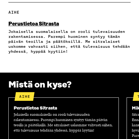
A
A
A
A
P
F
T
L
S
I
A
W
I
Ä
O
AIHE
C
I
N
H
I
E
T
K
K
A
Perustietoa Sitrasta
B
T
E
Ö
R
Jokaisella suomalaisella on rooli tulevaisuuden
O
E
D
P
T
rakentamisessa. Parempi huominen syntyy tämän
O
R
I
O
I
päivän teoilla ja päätöksillä. Me sitralaiset
K
I
N
S
K
uskomme vahvasti siihen, että tulevaisuus tehdään
I
S
I
T
K
yhdessä, hyppää kyytiin!
S
S
S
I
E
S
Ä
S
L
L
A
A
Ä
L
I
A
V
A
A
N
V
A
V
A
L
Mistä on kyse?
A
U
A
V
I
U
T
U
A
N
T
U
T
U
K
AIHE
U
U
U
T
K
U
U
U
U
I
Perustietoa Sitrasta
Mik
U
U
U
U
Jokaisella suomalaisella on rooli tulevaisuuden
Sitr
U
D
U
U
rakentamisessa. Parempi huominen syntyy tämän päivän
Enn
D
E
D
U
teoilla ja päätöksillä. Me sitralaiset uskomme vahvasti siihen,
kans
E
S
E
D
että tulevaisuus tehdään yhdessä, hyppää kyytiin!
hyvi
S
S
S
E
Pare