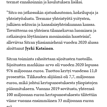
teemat
ennakoinnin ja koulutuksen
lisäksi
.
”Sitra on jatkossakin ajatushautomo, kokeilupaja ja
yhteistyöalusta. Teemme yhteistyötä yritysten,
julkisen sektorin ja kansalaisyhteiskunnan kanssa
.
Tavoitteena on y
hteisen tilannekuvan luomi
nen
ja
ratkaisujen löytämi
nen
moninaisiin
haasteisin”,
alleviivaa Sitran yliasiamiehenä vuoden 2020 alussa
aloittanut
Jyrki Katainen
.
Sitran toiminta rahoitetaan sijoitus
ten
tuotoilla.
Sijoitusten markkina-arvo oli vuoden 2020 lopussa
976 miljoonaa euroa. Tuottoa kertyi vuodessa 11,0
prosenttia. Tilikauden alijäämä oli 7,7, miljoonaa
euroa, mikä johtui kertapanostuksesta yliopistojen
pääomitukseen. Vuonna 2019 sovitusta, yhteensä
100 miljoonan euron kertapanostuksesta tilitettiin
viime vuonna ensimmäinen 33 miljoonan euron
erä.