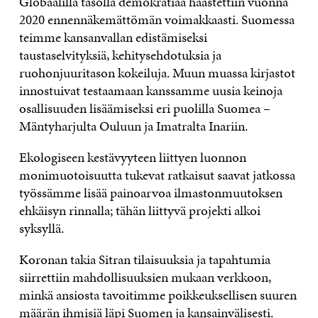
Globaalilla tasolla demokratiaa haastettiin vuonna
2020 ennennäkemättömän voimakkaasti. Suomessa
teimme kansanvallan edistämiseksi
taustaselvityksiä, kehitysehdotuksia ja
ruohonjuuritason kokeiluja. Muun muassa kirjastot
innostuivat testaamaan kanssamme uusia keinoja
osallisuuden lisäämiseksi eri puolilla Suomea –
Mäntyharjulta Ouluun ja Imatralta Inariin.
Ekologiseen kestävyyteen liittyen luonnon
monimuotoisuutta tukevat ratkaisut saavat jatkossa
työssämme lisää painoarvoa ilmastonmuutoksen
ehkäisyn rinnalla; tähän liittyvä projekti alkoi
syksyllä.
Koronan takia Sitran tilaisuuksia ja tapahtumia
siirrettiin mahdollisuuksien mukaan verkkoon,
minkä ansiosta tavoitimme poikkeuksellisen suuren
määrän ihmisiä läpi Suomen ja kansainvälisesti.