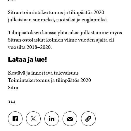
Sitran toimintakertomus ja tilinpäätös 2020
julkaistaan
suomeksi
,
ruotsiksi
ja
englanniksi
.
Tilinpäätöksen kanssa yhtä aikaa julkistamme myös
Sitran
ostolaskut
kolmen viime vuoden ajalta eli
vuosilta 2018–2020.
Lataa ja lue!
Kestävä ja innostava tulevaisuus
Toimintakertomus ja tilinpäätös 2020
Sitra
JAA
J
J
J
J
K
A
A
A
A
O