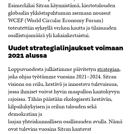
Esimerkiksi Sitran käynnistämä, kiertotalouden
globaalin ykköstapahtuman asemaan noussut
WCEF (World Circular Economy Forum)
toteutettiin syksyllä verkon kautta ja tilaisuuden
osallistujamäärä yli kaksinkertaistui.
Uu
det
strategialinjau
k
s
et
voimaan
2021 alussa
Loppuvuodesta julkistimme päivitetyn
strategian
,
joka
ohjaa
työtämme vuosina 2021–202
4
. Sitran
visiona on reilu, kestävä ja innostava tulevaisuus,
jossa ihmiset voivat hyvin maapallon kantokyvyn
rajoissa. Tähän päästään ekologisesti kestävän,
kilpailukykyisen ja reilun talouden sekä
demokratian ja
laajan
yhteiskunnallisen
osallisuuden avulla
. Nämä
ovat tulevina vuosina Sitran
kantavat