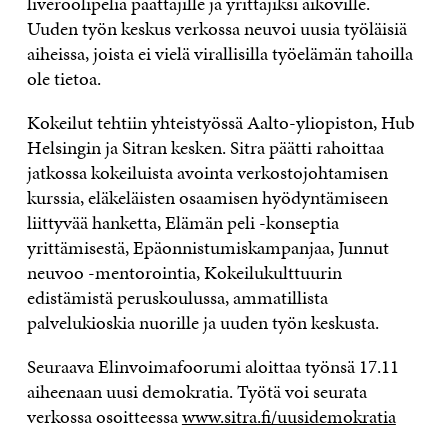
liveroolipeliä päättäjille ja yrittäjiksi aikoville.
Uuden työn keskus verkossa neuvoi uusia työläisiä
aiheissa, joista ei vielä virallisilla työelämän tahoilla
ole tietoa.
Kokeilut tehtiin yhteistyössä Aalto-yliopiston, Hub
Helsingin ja Sitran kesken. Sitra päätti rahoittaa
jatkossa kokeiluista avointa verkostojohtamisen
kurssia, eläkeläisten osaamisen hyödyntämiseen
liittyvää hanketta, Elämän peli -konseptia
yrittämisestä, Epäonnistumiskampanjaa, Junnut
neuvoo -mentorointia, Kokeilukulttuurin
edistämistä peruskoulussa, ammatillista
palvelukioskia nuorille ja uuden työn keskusta.
Seuraava Elinvoimafoorumi aloittaa työnsä 17.11
aiheenaan uusi demokratia. Työtä voi seurata
verkossa osoitteessa
www.sitra.fi/uusidemokratia