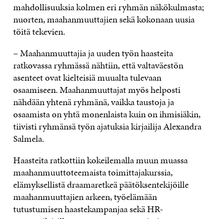
mahdollisuuksia kolmen eri ryhmän näkökulmasta;
nuorten, maahanmuuttajien sekä kokonaan uusia
töitä tekevien.
– Maahanmuuttajia ja uuden työn haasteita
ratkovassa ryhmässä nähtiin, että valtaväestön
asenteet ovat kielteisiä muualta tulevaan
osaamiseen. Maahanmuuttajat myös helposti
nähdään yhtenä ryhmänä, vaikka taustoja ja
osaamista on yhtä monenlaista kuin on ihmisiäkin,
tiivisti ryhmänsä työn ajatuksia kirjailija Alexandra
Salmela.
Haasteita ratkottiin kokeilemalla muun muassa
maahanmuuttoteemaista toimittajakurssia,
elämyksellistä draamaretkeä päätöksentekijöille
maahanmuuttajien arkeen, työelämään
tutustumisen haastekampanjaa sekä HR-