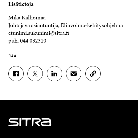
Lisätietoja
Mika Kalliomaa
Johtajava asiantuntija, Elinvoima-kehitysohjelma
etunimi.sukunimi@sitra.fi
puh. 044 032310
JAA
J
J
J
J
K
A
A
A
A
O
A
A
A
A
P
F
T
L
S
I
A
W
I
Ä
O
C
I
N
H
I
E
T
K
K
A
B
T
E
Ö
R
O
E
D
P
T
O
R
I
O
I
K
I
N
S
K
I
S
I
T
K