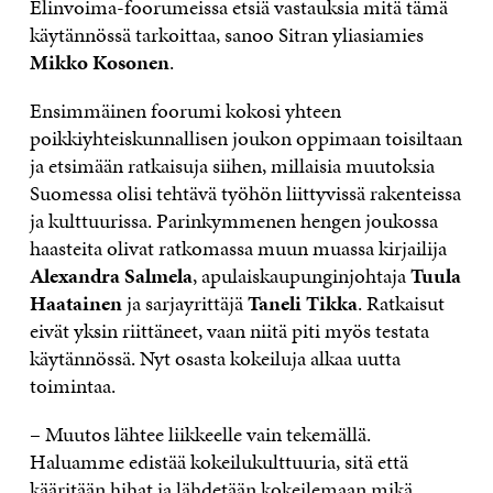
Elinvoima-foorumeissa etsiä vastauksia mitä tämä
käytännössä tarkoittaa, sanoo Sitran yliasiamies
Mikko Kosonen
.
Ensimmäinen foorumi kokosi yhteen
poikkiyhteiskunnallisen joukon oppimaan toisiltaan
ja etsimään ratkaisuja siihen, millaisia muutoksia
Suomessa olisi tehtävä työhön liittyvissä rakenteissa
ja kulttuurissa. Parinkymmenen hengen joukossa
haasteita olivat ratkomassa muun muassa kirjailija
Alexandra Salmela
, apulaiskaupunginjohtaja
Tuula
Haatainen
ja sarjayrittäjä
Taneli Tikka
. Ratkaisut
eivät yksin riittäneet, vaan niitä piti myös testata
käytännössä. Nyt osasta kokeiluja alkaa uutta
toimintaa.
– Muutos lähtee liikkeelle vain tekemällä.
Haluamme edistää kokeilukulttuuria, sitä että
kääritään hihat ja lähdetään kokeilemaan mikä