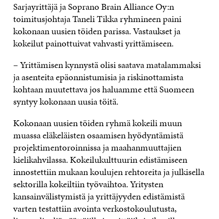
Sarjayrittäjä ja Soprano Brain Alliance Oy:n
toimitusjohtaja Taneli Tikka ryhmineen paini
kokonaan uusien töiden parissa. Vastaukset ja
kokeilut painottuivat vahvasti yrittämiseen.
– Yrittämisen kynnystä olisi saatava matalammaksi
ja asenteita epäonnistumisia ja riskinottamista
kohtaan muutettava jos haluamme että Suomeen
syntyy kokonaan uusia töitä.
Kokonaan uusien töiden ryhmä kokeili muun
muassa eläkeläisten osaamisen hyödyntämistä
projektimentoroinnissa ja maahanmuuttajien
kielikahvilassa. Kokeilukulttuurin edistämiseen
innostettiin mukaan koulujen rehtoreita ja julkisella
sektorilla kokeiltiin työvaihtoa. Yritysten
kansainvälistymistä ja yrittäjyyden edistämistä
varten testattiin avointa verkostokoulutusta,