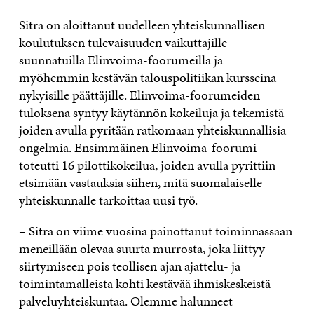
Sitra on aloittanut uudelleen yhteiskunnallisen
koulutuksen tulevaisuuden vaikuttajille
suunnatuilla Elinvoima-foorumeilla ja
myöhemmin kestävän talouspolitiikan kursseina
nykyisille päättäjille. Elinvoima-foorumeiden
tuloksena syntyy käytännön kokeiluja ja tekemistä
joiden avulla pyritään ratkomaan yhteiskunnallisia
ongelmia. Ensimmäinen Elinvoima-foorumi
toteutti 16 pilottikokeilua, joiden avulla pyrittiin
etsimään vastauksia siihen, mitä suomalaiselle
yhteiskunnalle tarkoittaa uusi työ.
– Sitra on viime vuosina painottanut toiminnassaan
meneillään olevaa suurta murrosta, joka liittyy
siirtymiseen pois teollisen ajan ajattelu- ja
toimintamalleista kohti kestävää ihmiskeskeistä
palveluyhteiskuntaa. Olemme halunneet