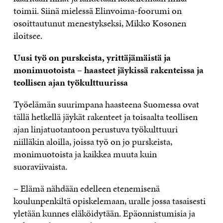
toimii. Siinä mielessä Elinvoima-foorumi on
osoittautunut menestykseksi, Mikko Kosonen
iloitsee.
Uusi työ on purskeista, yrittäjämäistä ja
monimuotoista – haasteet jäykissä rakenteissa ja
teollisen ajan työkulttuurissa
Työelämän suurimpana haasteena Suomessa ovat
tällä hetkellä jäykät rakenteet ja toisaalta teollisen
ajan linjatuotantoon perustuva työkulttuuri
niilläkin aloilla, joissa työ on jo purskeista,
monimuotoista ja kaikkea muuta kuin
suoraviivaista.
– Elämä nähdään edelleen etenemisenä
koulunpenkiltä opiskelemaan, uralle jossa tasaisesti
yletään kunnes eläköidytään. Epäonnistumisia ja