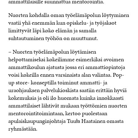
ammattilaisille suunnattua mentorointia.
Nuorten kohdalla oman työelämäpolun löytyminen
vaatii yhä enemmän kun opiskelu- ja työjaksot
limittyvät läpi koko elämän ja samalla
suhtautuminen työhön on muuttunut.
– Nuorten työelämäpolun löytämisen
helpottamiseksi kokeilimme esimerkiksi avoimen
ammattikoulun ajatusta jossa eri ammattiopintoja
voisi kokeilla ennen varsinaista alan valintaa. Pop-
up store- konseptilla toiminut ammatti- ja
uraohjauksen palvelukioskista saatiin erittäin hyviä
kokemuksia ja oli ilo huomata kuinka innokkaasti
ammattilaiset lähtivät mukaan työttömien nuorten
mentorointitoimintaan, kertoo puolestaan
apulaiskaupunginjohtaja Tuul̶a Haatainen omasta
ryhmästään.