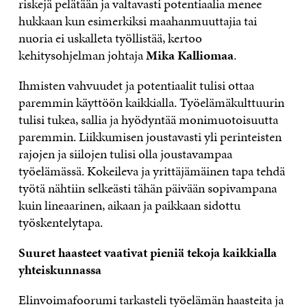
riskejä pelätään ja valtavasti potentiaalia menee
hukkaan kun esimerkiksi maahanmuuttajia tai
nuoria ei uskalleta työllistää, kertoo
kehitysohjelman johtaja
Mika Kalliomaa
.
Ihmisten vahvuudet ja potentiaalit tulisi ottaa
paremmin käyttöön kaikkialla. Työelämäkulttuurin
tulisi tukea, sallia ja hyödyntää monimuotoisuutta
paremmin. Liikkumisen joustavasti yli perinteisten
rajojen ja siilojen tulisi olla joustavampaa
työelämässä. Kokeileva ja yrittäjämäinen tapa tehdä
työtä nähtiin selkeästi tähän päivään sopivampana
kuin lineaarinen, aikaan ja paikkaan sidottu
työskentelytapa.
Suuret haasteet vaativat pieniä tekoja kaikkialla
yhteiskunnassa
Elinvoimafoorumi tarkasteli työelämän haasteita ja