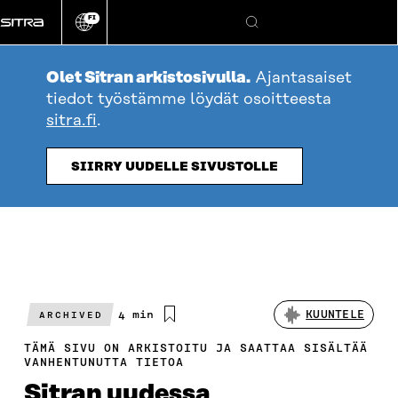
Siirry
FI
suoraan
Vaihda
Hae
sivuston
sisältöön
kieli
Olet Sitran arkistosivulla.
Ajantasaiset
tiedot työstämme löydät osoitteesta
sitra.fi
.
SIIRRY UUDELLE SIVUSTOLLE
Arvioitu
4 min
KUUNTELE
ARCHIVED
lukuaika
TÄMÄ SIVU ON ARKISTOITU JA SAATTAA SISÄLTÄÄ
VANHENTUNUTTA TIETOA
Sitran uudessa