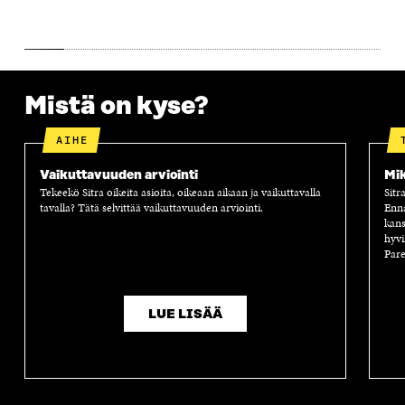
A
S
A
N
S
S
S
A
S
A
S
S
A
A
S
A
Mistä on kyse?
AIHE
Vaikuttavuuden arviointi
Mik
Tekeekö Sitra oikeita asioita, oikeaan aikaan ja vaikuttavalla
Sitr
tavalla? Tätä selvittää vaikuttavuuden arviointi.
Enn
kans
hyvi
Pare
LUE LISÄÄ