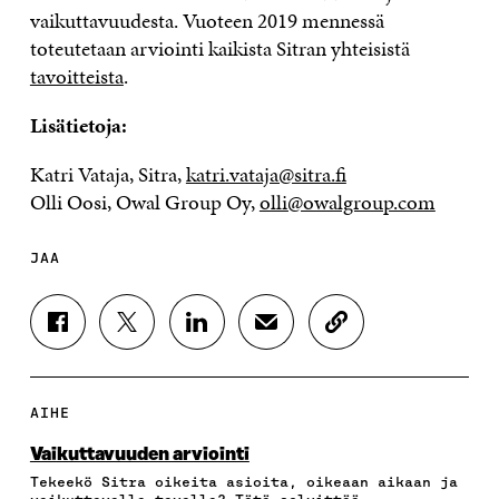
vaikuttavuudesta. Vuoteen 2019 mennessä
toteutetaan arviointi kaikista Sitran yhteisistä
tavoitteista
.
Lisätietoja:
Katri Vataja, Sitra,
katri.vataja@sitra.fi
Olli Oosi, Owal Group Oy,
olli@owalgroup.com
JAA
J
J
J
J
K
A
A
A
A
O
A
A
A
A
P
F
T
L
S
I
A
W
I
Ä
O
AIHE
C
I
N
H
I
E
T
K
K
A
Vaikuttavuuden arviointi
B
T
E
Ö
R
Tekeekö Sitra oikeita asioita, oikeaan aikaan ja
O
E
D
P
T