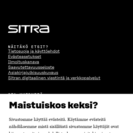
NÄITÄKÖ ETSIT?
Tietosuoja ja käyttöehdot
Evästeasetukset
Ilmoituskanava
Saavutettavuusseloste
Asiakirjajulkisuuskuvaus
Sitran digitaalinen viestintä ja verkkopalvelut
OTA YHTEYTTÄ
Suomen itsenäisyyden juhlarahasto Sitra
Maistuiskos keksi?
Itämerenkatu 11-13, PL 160,
00181 Helsinki
Sivustomme käyttää evästeitä. Käytämme evästeitä
Puhelin +358 294 618 991
Sähköpostiosoite
nähdäksemme mistä sisällöistä sivustomme käyttäjät ovat
etunimi.sukunimi@sitra.fi tai sitra@sitra.fi