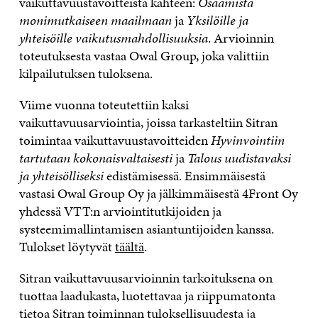
vaikuttavuustavoitteista kahteen:
Osaamista
monimutkaiseen maailmaan
ja
Yksilöille ja
yhteisöille vaikutusmahdollisuuksia
. Arvioinnin
toteutuksesta vastaa Owal Group, joka valittiin
kilpailutuksen tuloksena.
Viime vuonna toteutettiin kaksi
vaikuttavuusarviointia, joissa tarkasteltiin Sitran
toimintaa vaikuttavuustavoitteiden
Hyvinvointiin
tartutaan kokonaisvaltaisesti
ja
Talous uudistavaksi
ja yhteisölliseksi
edistämisessä. Ensimmäisestä
vastasi Owal Group Oy ja jälkimmäisestä 4Front Oy
yhdessä VTT:n arviointitutkijoiden ja
systeemimallintamisen asiantuntijoiden kanssa.
Tulokset löytyvät
täältä
.
Sitran vaikuttavuusarvioinnin tarkoituksena on
tuottaa laadukasta, luotettavaa ja riippumatonta
tietoa Sitran toiminnan tuloksellisuudesta ja