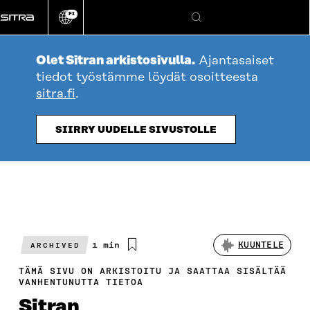
Siirry
FI
suoraan
Vaihda
Hae
sivuston
sisältöön
kieli
Olet Sitran arkistosivulla.
Ajantasaiset
tiedot työstämme löydät osoitteesta
sitra.fi
.
SIIRRY UUDELLE SIVUSTOLLE
Arvioitu
1 min
KUUNTELE
ARCHIVED
lukuaika
TÄMÄ SIVU ON ARKISTOITU JA SAATTAA SISÄLTÄÄ
VANHENTUNUTTA TIETOA
Sitran