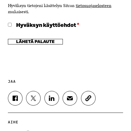
Hyväksyn tietojeni käsittelyn Sitran
tietosuojaselosteen
mukaisesti.
Hyväksyn käyttöehdot
*
JAA
J
J
J
J
K
A
A
A
A
O
A
A
A
A
P
F
T
L
S
I
A
W
I
Ä
O
AIHE
C
I
N
H
I