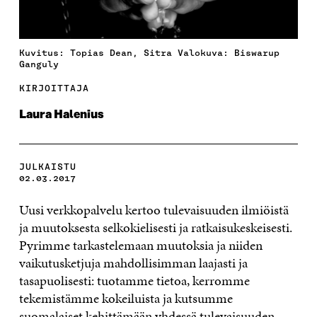
Kuvitus: Topias Dean, Sitra Valokuva: Biswarup
Ganguly
KIRJOITTAJA
Laura Halenius
JULKAISTU
02.03.2017
Uusi verkkopalvelu kertoo tulevaisuuden ilmiöistä
ja muutoksesta selkokielisesti ja ratkaisukeskeisesti.
Pyrimme tarkastelemaan muutoksia ja niiden
vaikutusketjuja mahdollisimman laajasti ja
tasapuolisesti: tuotamme tietoa, kerromme
tekemistämme kokeiluista ja kutsumme
suomalaiset kehittämään yhdessä tulevaisuuden