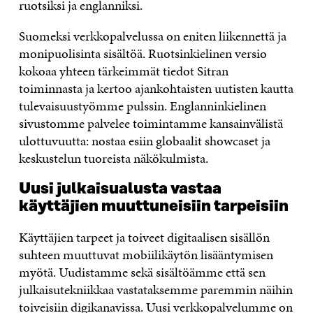
ruotsiksi ja englanniksi.
Suomeksi verkkopalvelussa on eniten liikennettä ja
monipuolisinta sisältöä. Ruotsinkielinen versio
kokoaa yhteen tärkeimmät tiedot Sitran
toiminnasta ja kertoo ajankohtaisten uutisten kautta
tulevaisuustyömme pulssin. Englanninkielinen
sivustomme palvelee toimintamme kansainvälistä
ulottuvuutta: nostaa esiin globaalit showcaset ja
keskustelun tuoreista näkökulmista.
Uusi julkaisualusta vastaa
käyttäjien muuttuneisiin tarpeisiin
Käyttäjien tarpeet ja toiveet digitaalisen sisällön
suhteen muuttuvat mobiilikäytön lisääntymisen
myötä. Uudistamme sekä sisältöämme että sen
julkaisutekniikkaa vastataksemme paremmin näihin
toiveisiin digikanavissa. Uusi verkkopalvelumme on