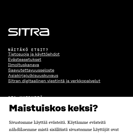
NÄITÄKÖ ETSIT?
Tietosuoja ja käyttöehdot
Evästeasetukset
Ilmoituskanava
Saavutettavuusseloste
Asiakirjajulkisuuskuvaus
Sitran digitaalinen viestintä ja verkkopalvelut
OTA YHTEYTTÄ
Suomen itsenäisyyden juhlarahasto Sitra
Maistuiskos keksi?
Itämerenkatu 11-13, PL 160,
00181 Helsinki
Sivustomme käyttää evästeitä. Käytämme evästeitä
Puhelin +358 294 618 991
Sähköpostiosoite
nähdäksemme mistä sisällöistä sivustomme käyttäjät ovat
etunimi.sukunimi@sitra.fi tai sitra@sitra.fi