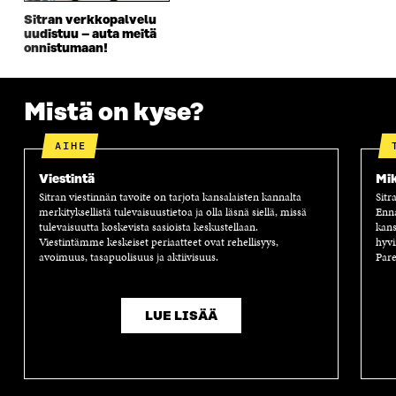
K
U
K
K
Sitran verkkopalvelu
U
N
U
K
uudistuu – auta meitä
N
A
N
U
onnistumaan!
A
S
A
N
S
S
S
A
S
A
S
S
A
A
S
Mistä on kyse?
A
AIHE
Viestintä
Mik
Sitran viestinnän tavoite on tarjota kansalaisten kannalta
Sitr
merkityksellistä tulevaisuustietoa ja olla läsnä siellä, missä
Enn
tulevaisuutta koskevista sasioista keskustellaan.
kans
Viestintämme keskeiset periaatteet ovat rehellisyys,
hyvi
avoimuus, tasapuolisuus ja aktiivisuus.
Pare
LUE LISÄÄ