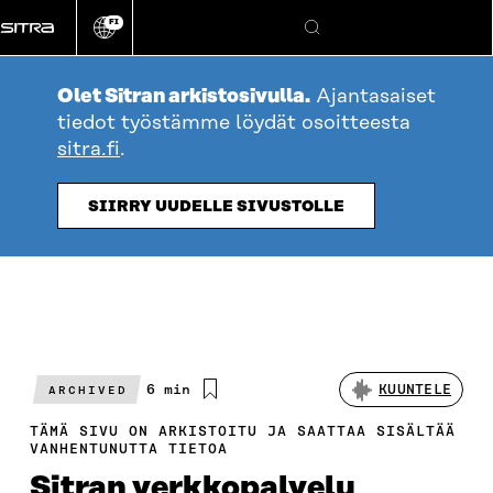
Siirry
FI
suoraan
Vaihda
Hae
sivuston
sisältöön
kieli
Olet Sitran arkistosivulla.
Ajantasaiset
tiedot työstämme löydät osoitteesta
sitra.fi
.
SIIRRY UUDELLE SIVUSTOLLE
Arvioitu
6 min
KUUNTELE
ARCHIVED
lukuaika
TÄMÄ SIVU ON ARKISTOITU JA SAATTAA SISÄLTÄÄ
VANHENTUNUTTA TIETOA
Sitran verkkopalvelu