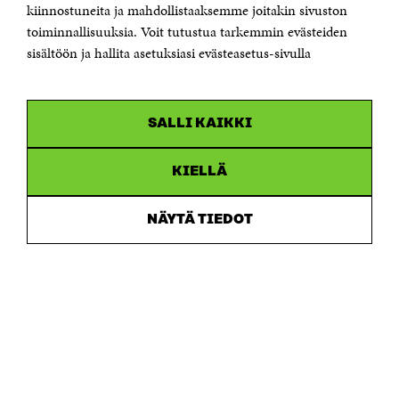
kiinnostuneita ja mahdollistaaksemme joitakin sivuston
Saapumisohjeet
toiminnallisuuksia. Voit tutustua tarkemmin evästeiden
sisältöön ja hallita asetuksiasi evästeasetus-sivulla
Y-tunnus 0202132-3
OLEMME NÄISSÄ SOMEISSA
SALLI KAIKKI
Facebook
Avautuu
uudessa
Linkedin
ikkunassa
KIELLÄ
Avautuu
uudessa
Youtube
ikkunassa
Avautuu
NÄYTÄ TIEDOT
uudessa
Instagram
ikkunassa
Avautuu
uudessa
ikkunassa