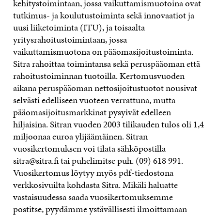
kehitystoimintaan, jossa vaikuttamismuotoina ovat
tutkimus- ja koulutustoiminta sekä innovaatiot ja
uusi liiketoiminta (ITU), ja toisaalta
yritysrahoitustoimintaan, jossa
vaikuttamismuotona on pääomasijoitus­toiminta.
Sitra rahoittaa toimintansa sekä peruspääoman että
rahoitustoiminnan tuotoilla. Kertomusvuoden
aikana peruspääoman nettosijoitustuotot nousivat
selvästi edelliseen vuoteen verrattuna, mutta
pääomasijoitusmarkkinat pysyivät edelleen
hiljaisina. Sitran vuoden 2003 tilikauden tulos oli 1,4
miljoonaa euroa ylijäämäinen. Sitran
vuosikertomuksen voi tilata sähköpostilla
sitra@sitra.fi tai puhelimitse puh. (09) 618 991.
Vuosikertomus löytyy myös pdf-tiedostona
verkkosivuilta kohdasta Sitra. Mikäli haluatte
vastaisuudessa saada vuosikertomuksemme
postitse, pyydämme ystävällisesti ilmoittamaan