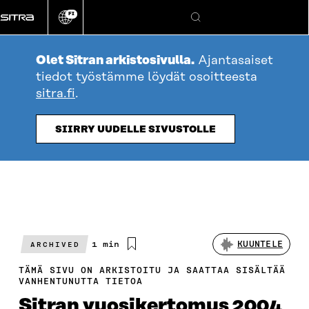
Siirry
FI
suoraan
Vaihda
Hae
sivuston
sisältöön
kieli
Olet Sitran arkistosivulla.
Ajantasaiset
tiedot työstämme löydät osoitteesta
sitra.fi
.
SIIRRY UUDELLE SIVUSTOLLE
Arvioitu
1 min
KUUNTELE
ARCHIVED
lukuaika
TÄMÄ SIVU ON ARKISTOITU JA SAATTAA SISÄLTÄÄ
VANHENTUNUTTA TIETOA
Sitran vuosikertomus 2004