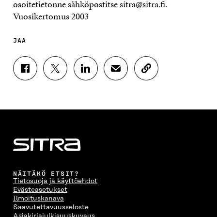
osoitetietonne sähköpostitse sitra@sitra.fi.
Vuosikertomus 2003
JAA
J
J
J
J
K
A
A
A
A
O
A
A
A
A
P
F
T
L
S
I
A
W
I
Ä
O
C
I
N
H
I
E
T
K
K
A
B
T
E
Ö
R
O
E
D
P
T
O
R
I
O
I
K
I
N
S
K
I
S
I
T
K
NÄITÄKÖ ETSIT?
S
S
S
I
E
Tietosuoja ja käyttöehdot
S
Ä
S
L
L
Evästeasetukset
A
A
Ä
L
I
Ilmoituskanava
A
V
A
A
N
Saavutettavuusseloste
V
A
V
A
L
Asiakirjajulkisuuskuvaus