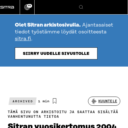
Siirry
FI
suoraan
Vaihda
Hae
sivuston
sisältöön
kieli
Olet Sitran arkistosivulla.
Ajantasaiset
tiedot työstämme löydät osoitteesta
sitra.fi
.
SIIRRY UUDELLE SIVUSTOLLE
Arvioitu
1 min
KUUNTELE
ARCHIVED
lukuaika
TÄMÄ SIVU ON ARKISTOITU JA SAATTAA SISÄLTÄÄ
VANHENTUNUTTA TIETOA
Sitran vuosikertomus 2004