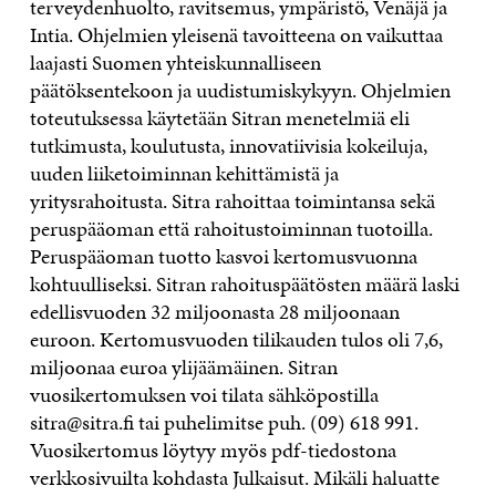
terveydenhuolto, ravitsemus, ympäristö, Venäjä ja
Intia. Ohjelmien yleisenä tavoitteena on vaikuttaa
laajasti Suomen yhteiskunnalliseen
päätöksentekoon ja uudistumiskykyyn. Ohjelmien
toteutuksessa käytetään Sitran menetelmiä eli
tutkimusta, koulutusta, innovatiivisia kokeiluja,
uuden liiketoiminnan kehittämistä ja
yritysrahoitusta. Sitra rahoittaa toimintansa sekä
peruspääoman että rahoitustoiminnan tuotoilla.
Peruspääoman tuotto kasvoi kertomusvuonna
kohtuulliseksi. Sitran rahoituspäätösten määrä laski
edellisvuoden 32 miljoonasta 28 miljoonaan
euroon. Kertomusvuoden tilikauden tulos oli 7,6,
miljoonaa euroa ylijäämäinen. Sitran
vuosikertomuksen voi tilata sähköpostilla
sitra@sitra.fi tai puhelimitse puh. (09) 618 991.
Vuosikertomus löytyy myös pdf-tiedostona
verkkosivuilta kohdasta Julkaisut. Mikäli haluatte