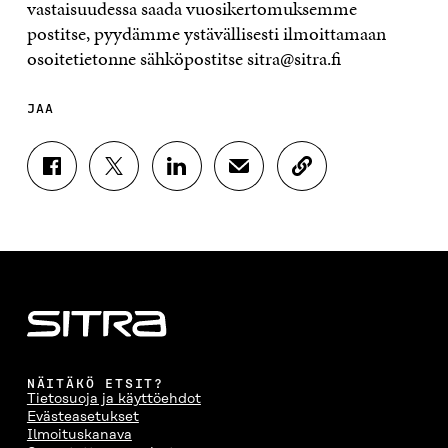
vastaisuudessa saada vuosikertomuksemme
postitse, pyydämme ystävällisesti ilmoittamaan
osoitetietonne sähköpostitse sitra@sitra.fi
JAA
J
J
J
J
K
A
A
A
A
O
A
A
A
A
P
F
T
L
S
I
A
W
I
Ä
O
C
I
N
H
I
E
T
K
K
A
B
T
E
Ö
R
O
E
D
P
T
O
R
I
O
I
K
I
N
S
K
I
S
I
T
K
NÄITÄKÖ ETSIT?
S
S
S
I
E
Tietosuoja ja käyttöehdot
S
Ä
S
L
L
Evästeasetukset
A
A
Ä
L
I
Ilmoituskanava
A
V
A
A
N