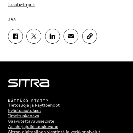
Lisätietoja »
JAA
J
J
J
J
K
A
A
A
A
O
A
A
A
A
P
F
T
L
S
I
A
W
I
Ä
O
C
I
N
H
I
E
T
K
K
A
B
T
E
Ö
R
O
E
D
P
T
O
R
I
O
I
K
I
N
S
K
I
S
I
T
K
NÄITÄKÖ ETSIT?
S
S
S
I
E
Tietosuoja ja käyttöehdot
S
Ä
S
L
L
Evästeasetukset
A
A
Ä
L
I
Ilmoituskanava
A
V
A
A
N
Saavutettavuusseloste
V
A
V
A
L
Asiakirjajulkisuuskuvaus
A
U
A
V
I
Sitran digitaalinen viestintä ja verkkopalvelut