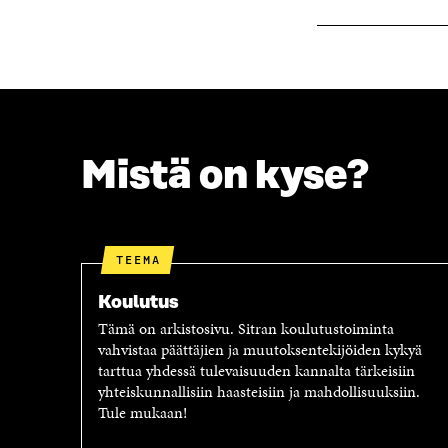
K
U
U
N
N
A
A
S
S
S
S
A
A
Mistä on kyse?
TEEMA
Koulutus
Tämä on arkistosivu. Sitran koulutustoiminta
vahvistaa päättäjien ja muutoksentekijöiden kykyä
tarttua yhdessä tulevaisuuden kannalta tärkeisiin
yhteiskunnallisiin haasteisiin ja mahdollisuuksiin.
Tule mukaan!