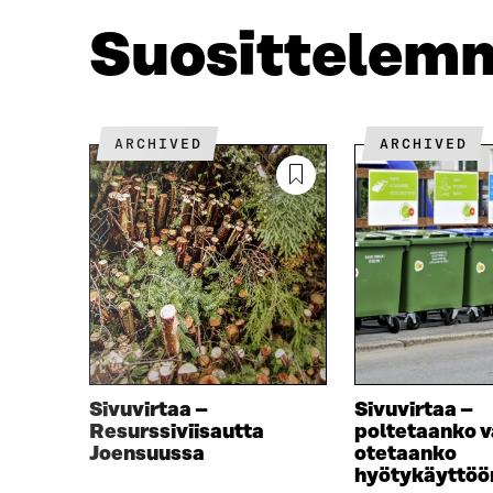
O
E
O
R
Suosittelem
K
I
I
S
S
S
S
Ä
A
A
ARCHIVED
ARCHIVED
A
V
V
A
A
U
U
T
T
U
U
U
U
U
U
U
U
D
D
E
E
S
S
S
Sivuvirtaa –
Sivuvirtaa –
S
A
Resurssiviisautta
poltetaanko v
A
I
Joensuussa
otetaanko
I
K
hyötykäyttöö
K
K