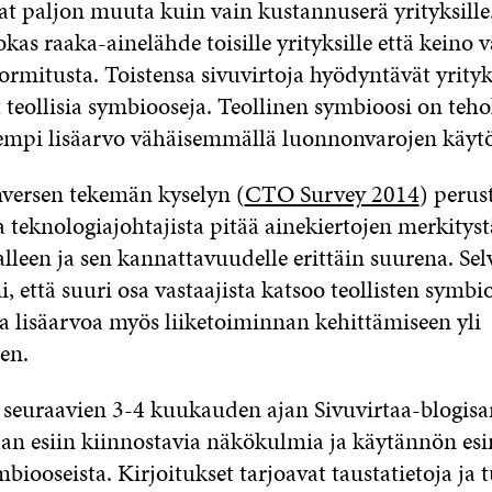
at paljon muuta kuin vain kustannuserä yrityksille
okas raaka-ainelähde toisille yrityksille että keino 
rmitusta. Toistensa sivuvirtoja hyödyntävät yrityk
teollisia symbiooseja. Teollinen symbioosi on teho
empi lisäarvo vähäisemmällä luonnonvarojen käytö
versen tekemän kyselyn (
CTO Survey 2014
) perus
 teknologiajohtajista pitää ainekiertojen merkitys
lleen ja sen kannattavuudelle erittäin suurena. Sel
, että suuri osa vastaajista katsoo teollisten symbi
a lisäarvoa myös liiketoiminnan kehittämiseen yli
en.
seuraavien 3-4 kuukauden ajan Sivuvirtaa-blogisar
an esiin kiinnostavia näkökulmia ja käytännön es
ymbiooseista. Kirjoitukset tarjoavat taustatietoja ja 