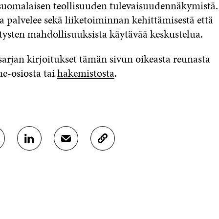
suomalaisen teollisuuden tulevaisuudennäkymistä
ja palvelee sekä liiketoiminnan kehittämisestä että
tysten mahdollisuuksista käytävää keskustelua.
sarjan kirjoitukset tämän sivun oikeasta reunasta
e-osiosta tai
hakemistosta
.
J
J
K
A
A
O
A
A
P
L
S
I
I
Ä
O
N
H
I
K
K
A
E
Ö
R