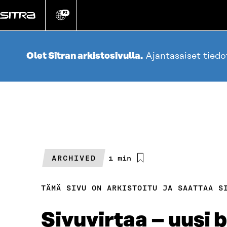
Siirry
suoraan
FI
Vaihda
sivuston
sisältöön
kieli
Olet Sitran arkistosivulla.
Ajantasaiset tied
ARCHIVED
Arvioitu
1 min
lukuaika
TÄMÄ SIVU ON ARKISTOITU JA SAATTAA S
Sivuvirtaa – uusi 