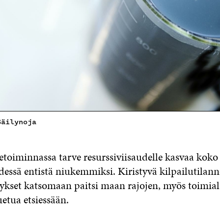
Säilynoja
ketoiminnassa tarve resurssiviisaudelle kasvaa koko
dessä entistä niukemmiksi. Kiristyvä kilpailutilan
tykset katsomaan paitsi maan rajojen, myös toimial
uetua etsiessään.