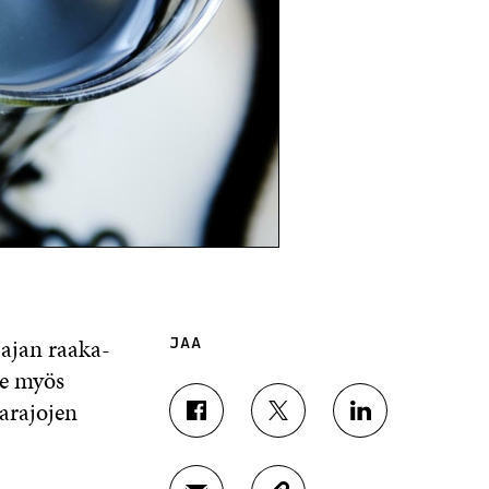
 ajan raaka-
JAA
ne myös
arajojen
J
J
J
A
A
A
A
A
A
F
T
L