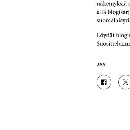
näkemyksiä 
että blogisar
suomalaisyri
Löydät blogi
Suosittelemm
JAA
J
J
A
A
A
A
F
T
A
W
C
I
E
T
B
T