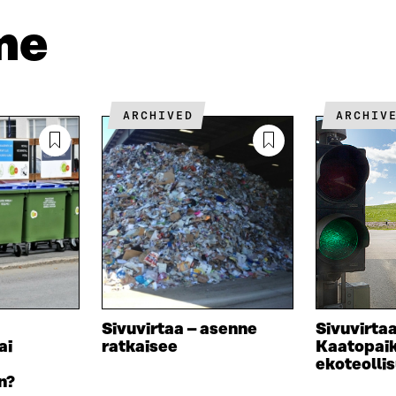
D
P
T
I
O
I
me
N
S
K
I
T
K
S
I
E
S
L
L
Ä
L
I
ARCHIVED
ARCHIV
A
A
N
V
A
L
A
V
I
U
A
N
T
U
K
U
T
K
U
U
I
U
U
U
U
D
U
E
D
S
E
Sivuvirtaa – asenne
Sivuvirtaa
S
S
ai
ratkaisee
Kaatopaik
A
S
ekoteolli
I
A
n?
K
I