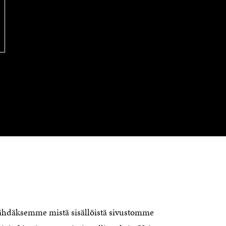
OTA YHTEYTTÄ
Suomen itsenäisyyden juhlarahasto
Sitra
Itämerenkatu 11-13, PL 160,
00181 Helsinki
nähdäksemme mistä sisällöistä sivustomme