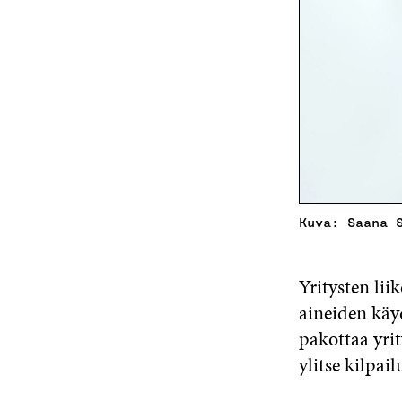
Kuva: Saana 
Yritysten lii
aineiden käy
pakottaa yri
ylitse kilpail