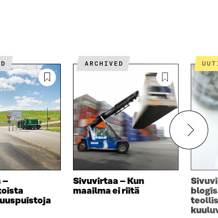
ED
ARCHIVED
UU
 –
Sivuvirtaa – Kun
Sivuvi
oista
maailma ei riitä
blogis
suuspuistoja
teoll
kuuluv