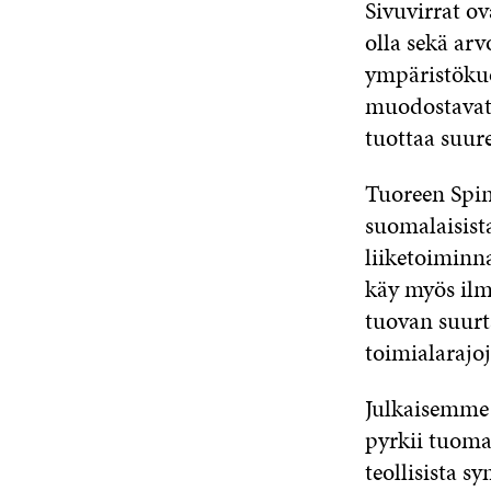
Sivuvirrat ov
olla sekä arv
ympäristökuo
muodostavat 
tuottaa suur
Tuoreen Spin
suomalaisista
liiketoiminna
käy myös ilmi
tuovan suurt
toimialarajoj
Julkaisemme 
pyrkii tuoma
teollisista s