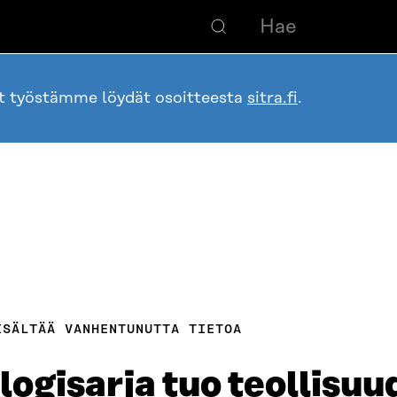
ot työstämme löydät osoitteesta
sitra.fi
.
ISÄLTÄÄ VANHENTUNUTTA TIETOA
blogisarja tuo teollisu