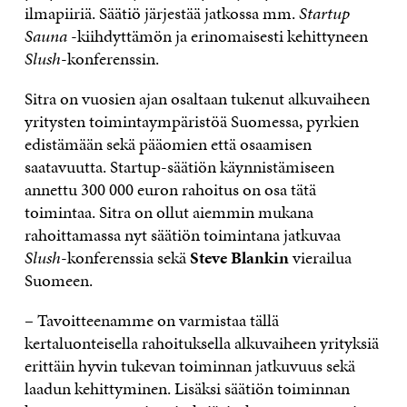
ilmapiiriä. Säätiö järjestää jatkossa mm.
Startup
Sauna
-kiihdyttämön ja erinomaisesti kehittyneen
Slush
-konferenssin.
Sitra on vuosien ajan osaltaan tukenut alkuvaiheen
yritysten toimintaympäristöä Suomessa, pyrkien
edistämään sekä pääomien että osaamisen
saatavuutta. Startup-säätiön käynnistämiseen
annettu 300 000 euron rahoitus on osa tätä
toimintaa. Sitra on ollut aiemmin mukana
rahoittamassa nyt säätiön toimintana jatkuvaa
Slush
-konferenssia sekä
Steve Blankin
vierailua
Suomeen.
– Tavoitteenamme on varmistaa tällä
kertaluonteisella rahoituksella alkuvaiheen yrityksiä
erittäin hyvin tukevan toiminnan jatkuvuus sekä
laadun kehittyminen. Lisäksi säätiön toiminnan