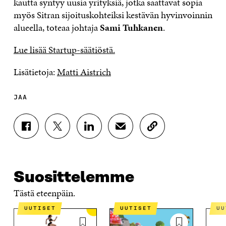
kautta syntyy uusia yrityksiä, jotka saattavat sopia
myös Sitran sijoituskohteiksi kestävän hyvinvoinnin
alueella, toteaa johtaja
Sami Tuhkanen
.
Lue lisää Startup-säätiöstä.
Lisätietoja:
Matti Aistrich
JAA
J
J
J
J
K
A
A
A
A
O
A
A
A
A
P
F
T
L
S
I
A
W
I
Ä
O
Suosittelemme
C
I
N
H
I
E
T
K
K
A
Tästä eteenpäin.
B
T
E
Ö
R
O
E
D
P
T
UUTISET
UUTISET
U
O
R
I
O
I
K
I
N
S
K