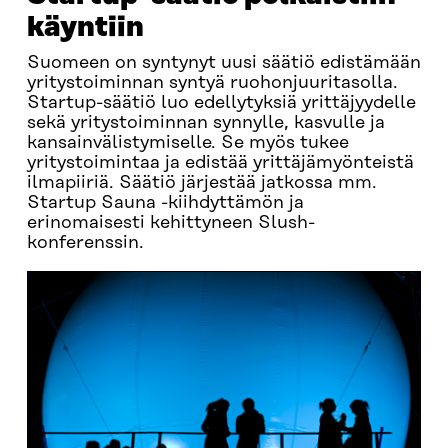
käyntiin
Suomeen on syntynyt uusi säätiö edistämään
yritystoiminnan syntyä ruohonjuuritasolla.
Startup-säätiö luo edellytyksiä yrittäjyydelle
sekä yritystoiminnan synnylle, kasvulle ja
kansainvälistymiselle. Se myös tukee
yritystoimintaa ja edistää yrittäjämyönteistä
ilmapiiriä. Säätiö järjestää jatkossa mm.
Startup Sauna -kiihdyttämön ja
erinomaisesti kehittyneen Slush-
konferenssin.