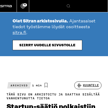
Siirry
FI
suoraan
Vaihda
Hae
sivuston
sisältöön
kieli
Olet Sitran arkistosivulla.
Ajantasaiset
tiedot työstämme löydät osoitteesta
sitra.fi
.
SIIRRY UUDELLE SIVUSTOLLE
Arvioitu
1 min
KUUNTELE
ARCHIVED
lukuaika
TÄMÄ SIVU ON ARKISTOITU JA SAATTAA SISÄLTÄÄ
VANHENTUNUTTA TIETOA
Startup-säätiö polkaistiin