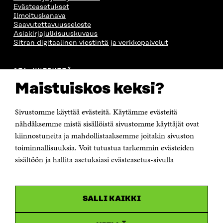
S
A
S
S
Evästeasetukset
A
A
S
Ilmoituskanava
A
Saavutettavuusseloste
Asiakirjajulkisuuskuvaus
Sitran digitaalinen viestintä ja verkkopalvelut
OTA YHTEYTTÄ
Suomen itsenäisyyden juhlarahasto Sitra
Maistuiskos keksi?
Itämerenkatu 11-13, PL 160,
00181 Helsinki
Sivustomme käyttää evästeitä. Käytämme evästeitä
Puhelin +358 294 618 991
Sähköpostiosoite
nähdäksemme mistä sisällöistä sivustomme käyttäjät ovat
etunimi.sukunimi@sitra.fi tai sitra@sitra.fi
kiinnostuneita ja mahdollistaaksemme joitakin sivuston
toiminnallisuuksia. Voit tutustua tarkemmin evästeiden
Saapumisohjeet
sisältöön ja hallita asetuksiasi evästeasetus-sivulla
Y-tunnus 0202132-3
OLEMME NÄISSÄ SOMEISSA
SALLI KAIKKI
Facebook
Avautuu
uudessa