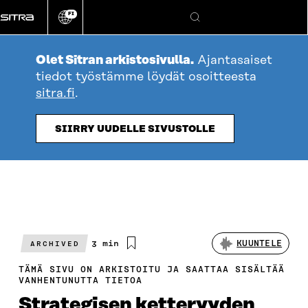
Siirry
FI
suoraan
Vaihda
Hae
sivuston
sisältöön
kieli
Olet Sitran arkistosivulla.
Ajantasaiset
tiedot työstämme löydät osoitteesta
sitra.fi
.
SIIRRY UUDELLE SIVUSTOLLE
Arvioitu
3 min
KUUNTELE
ARCHIVED
lukuaika
TÄMÄ SIVU ON ARKISTOITU JA SAATTAA SISÄLTÄÄ
VANHENTUNUTTA TIETOA
Strategisen ketteryyden