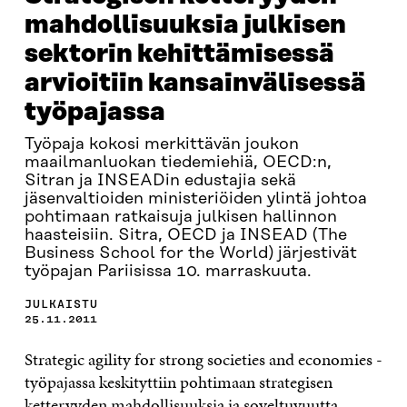
mahdollisuuksia julkisen
sektorin kehittämisessä
arvioitiin kansainvälisessä
työpajassa
Työpaja kokosi merkittävän joukon
maailmanluokan tiedemiehiä, OECD:n,
Sitran ja INSEADin edustajia sekä
jäsenvaltioiden ministeriöiden ylintä johtoa
pohtimaan ratkaisuja julkisen hallinnon
haasteisiin. Sitra, OECD ja INSEAD (The
Business School for the World) järjestivät
työpajan Pariisissa 10. marraskuuta.
JULKAISTU
25.11.2011
Strategic agility for strong societies and economies -
työpajassa keskityttiin pohtimaan strategisen
ketteryyden mahdollisuuksia ja soveltuvuutta