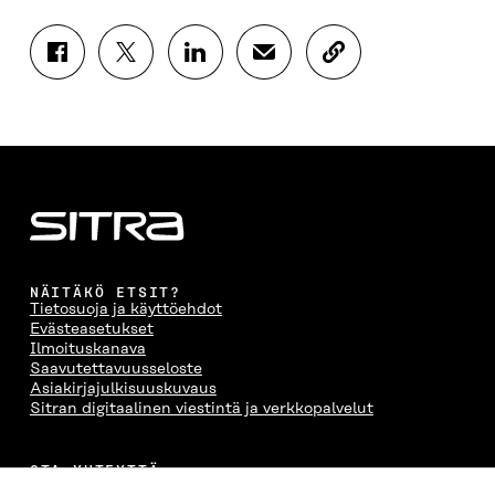
J
J
J
J
K
A
A
A
A
O
A
A
A
A
P
F
T
L
S
I
A
W
I
Ä
O
C
I
N
H
I
E
T
K
K
A
B
T
E
Ö
R
O
E
D
P
T
O
R
I
O
I
K
I
N
S
K
I
S
I
T
K
NÄITÄKÖ ETSIT?
S
S
S
I
E
Tietosuoja ja käyttöehdot
S
Ä
S
L
L
Evästeasetukset
A
A
Ä
L
I
Ilmoituskanava
A
V
A
A
N
Saavutettavuusseloste
V
A
V
A
L
Asiakirjajulkisuuskuvaus
A
U
A
V
I
Sitran digitaalinen viestintä ja verkkopalvelut
U
T
U
A
N
T
U
T
U
K
U
U
U
T
K
OTA YHTEYTTÄ
U
U
U
U
I
Suomen itsenäisyyden juhlarahasto Sitra