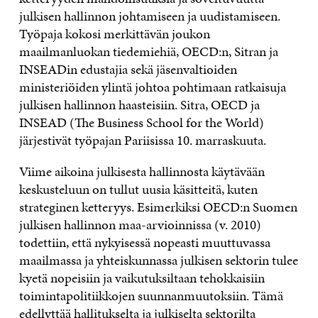
julkisen hallinnon johtamiseen ja uudistamiseen.
Työpaja kokosi merkittävän joukon
maailmanluokan tiedemiehiä, OECD:n, Sitran ja
INSEADin edustajia sekä jäsenvaltioiden
ministeriöiden ylintä johtoa pohtimaan ratkaisuja
julkisen hallinnon haasteisiin. Sitra, OECD ja
INSEAD (The Business School for the World)
järjestivät työpajan Pariisissa 10. marraskuuta.
Viime aikoina julkisesta hallinnosta käytävään
keskusteluun on tullut uusia käsitteitä, kuten
strateginen ketteryys. Esimerkiksi OECD:n Suomen
julkisen hallinnon maa-arvioinnissa (v. 2010)
todettiin, että nykyisessä nopeasti muuttuvassa
maailmassa ja yhteiskunnassa julkisen sektorin tulee
kyetä nopeisiin ja vaikutuksiltaan tehokkaisiin
toimintapolitiikkojen suunnanmuutoksiin. Tämä
edellyttää hallitukselta ja julkiselta sektorilta