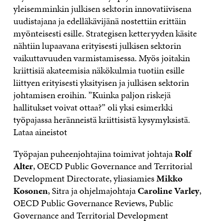
yleisemminkin julkisen sektorin innovatiivisena
uudistajana ja edelläkävijänä nostettiin erittäin
myönteisesti esille. Strategisen ketteryyden käsite
nähtiin lupaavana erityisesti julkisen sektorin
vaikuttavuuden varmistamisessa. Myös joitakin
kriittisiä akateemisia näkökulmia tuotiin esille
liittyen erityisesti yksityisen ja julkisen sektorin
johtamisen eroihin. ”Kuinka paljon riskejä
hallitukset voivat ottaa?” oli yksi esimerkki
työpajassa heränneistä kriittisistä kysymyksistä.
Lataa aineistot
Työpajan puheenjohtajina toimivat johtaja
Rolf
Alter
, OECD Public Governance and Territorial
Development Directorate, yliasiamies
Mikko
Kosonen
, Sitra ja ohjelmajohtaja
Caroline Varley
,
OECD Public Governance Reviews, Public
Governance and Territorial Development