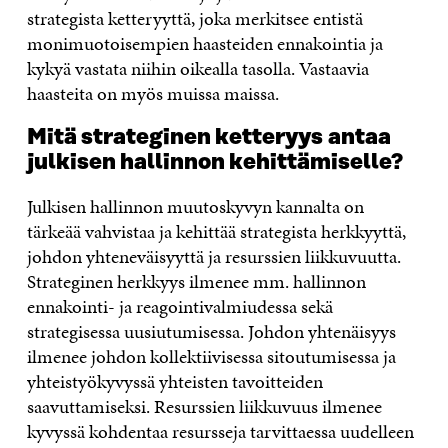
strategista ketteryyttä, joka merkitsee entistä
monimuotoisempien haasteiden ennakointia ja
kykyä vastata niihin oikealla tasolla. Vastaavia
haasteita on myös muissa maissa.
Mitä strateginen ketteryys antaa
julkisen hallinnon kehittämiselle?
Julkisen hallinnon muutoskyvyn kannalta on
tärkeää vahvistaa ja kehittää strategista herkkyyttä,
johdon yhteneväisyyttä ja resurssien liikkuvuutta.
Strateginen herkkyys ilmenee mm. hallinnon
ennakointi- ja reagointivalmiudessa sekä
strategisessa uusiutumisessa. Johdon yhtenäisyys
ilmenee johdon kollektiivisessa sitoutumisessa ja
yhteistyökyvyssä yhteisten tavoitteiden
saavuttamiseksi. Resurssien liikkuvuus ilmenee
kyvyssä kohdentaa resursseja tarvittaessa uudelleen