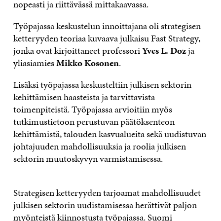
nopeasti ja riittävässä mittakaavassa.
Työpajassa keskustelun innoittajana oli strategisen
ketteryyden teoriaa kuvaava julkaisu Fast Strategy,
jonka ovat kirjoittaneet professori
Yves L. Doz
ja
yliasiamies
Mikko Kosonen
.
Lisäksi työpajassa keskusteltiin julkisen sektorin
kehittämisen haasteista ja tarvittavista
toimenpiteistä. Työpajassa arvioitiin myös
tutkimustietoon perustuvan päätöksenteon
kehittämistä, talouden kasvualueita sekä uudistuvan
johtajuuden mahdollisuuksia ja roolia julkisen
sektorin muutoskyvyn varmistamisessa.
Strategisen ketteryyden tarjoamat mahdollisuudet
julkisen sektorin uudistamisessa herättivät paljon
myönteistä kiinnostusta työpajassa. Suomi