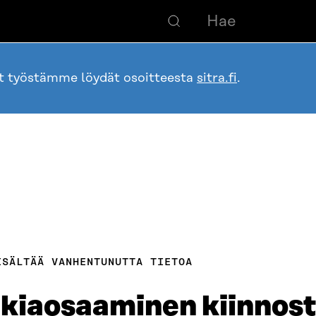
ot työstämme löydät osoitteesta
sitra.fi
.
ISÄLTÄÄ VANHENTUNUTTA TIETOA
kiaosaaminen kiinnos