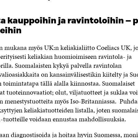
a kauppoihin ja ravintoloihin – p
eihin
on mukana myös UK:n keliakialiitto Coeliacs UK, j
erityisesti keliakian huomioimiseen ravintola- ja
rilla. Suomalaisten kykyä palvella ravintolan
alioasiakkaita on kansainvälisestikin kiitelty ja 
n toimintatapa tällä alalla kiinnostaa. Suomalaiset
t tuoteinnovaatiot; olut, viljatuotteet ja suklaa voi
n menestystuotteita myös Iso-Britanniassa. Puhd
yttyjen keliakiatuotteiden listalla, joten suomalais
tuotteille voidaan ennustaa mahdollisuuksia.
taan diagnostisoida ja hoitaa hyvin Suomessa, mon