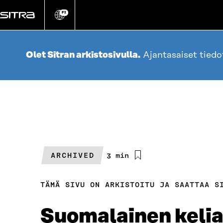
Siirry
suoraan
FI
Vaihda
sivuston
sisältöön
kieli
Olet Sitran arkistosivulla.
Ajantasaiset tied
ARCHIVED
Arvioitu
3 min
lukuaika
TÄMÄ SIVU ON ARKISTOITU JA SAATTAA S
Suomalainen kelia