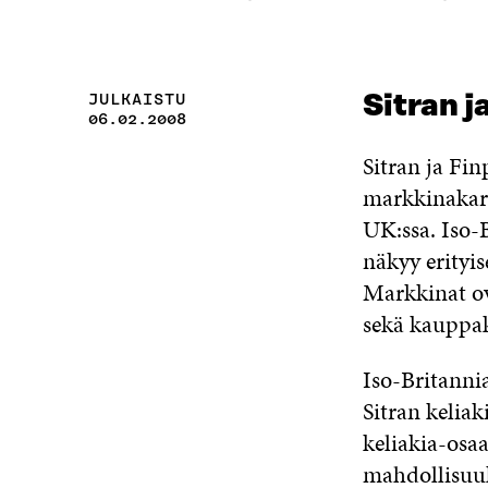
JULKAISTU
Sitran j
06.02.2008
Sitran ja Fi
markkinakart
UK:ssa. Iso-
näkyy erityi
Markkinat ova
sekä kauppake
Iso-Britanni
Sitran keliak
keliakia-osa
mahdollisuuk