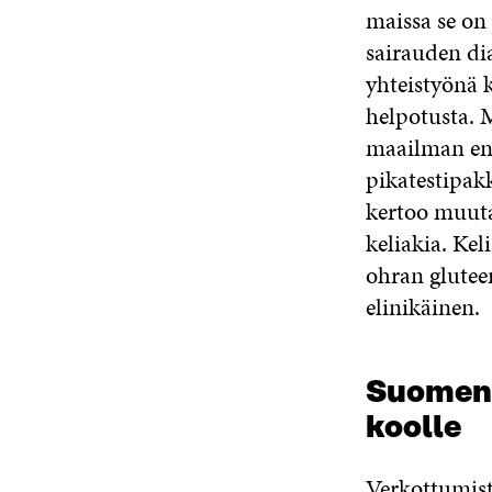
maissa se on
sairauden dia
yhteistyönä 
helpotusta. 
maailman ens
pikatestipakk
kertoo muuta
keliakia. Kel
ohran gluteen
elinikäinen.
Suomen 
koolle
Verkottumist