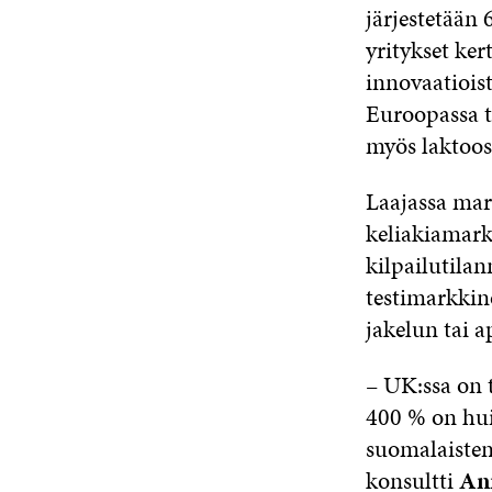
järjestetään 
yritykset ker
innovaatiois
Euroopassa t
myös laktoos
Laajassa mar
keliakiamark
kilpailutilan
testimarkkino
jakelun tai a
– UK:ssa on 
400 % on hui
suomalaisten 
konsultti
An