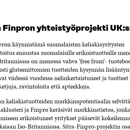
a Finpron yhteistyöprojekti UK:
npron käynnistämä suomalaisten keliakiayritysten
oitus ennustaa suomalaisille erikoistuotteille men
Britanniassa on menossa vahva ’free from’- tuotebo
sesti gluteenittomien tuotteiden kysynnän lisäänty
t viidessä vuodessa nelinkertaistuneet ja tuotteet
tjuja, ravintoloita että apteekkeja.
an keliakiatuotteiden markkinapotentiaalin selvitt
iaklusteri ja Finpro keräsivät markkinatietoa, jonk
amiseen erikoistuneet yritykset pääsevät kokeilema
siaan Iso-Britanniassa. Sitra-Finpro-projektin os