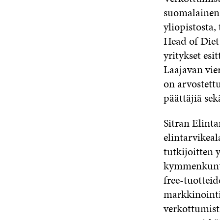
suomalainen 
yliopistosta,
Head of Diet
yritykset es
Laajavan vier
on arvostett
päättäjiä sek
Sitran Elint
elintarvikea
tutkijoitten 
kymmenkunta 
free-tuotteid
markkinointi
verkottumist