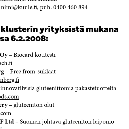
nimi@kuule.fi, puh. 0400 460 894
aklusterin yrityksistä mukana
sa 6.2.2008:
 Oy
– Biocard kotitesti
ch.fi
rg
– Free from-suklaat
berg.fi
innovatiivisia gluteenittomia pakastetuotteita
ods.com
ery
– gluteeniton olut
n.com
F Ltd
– Suomen johtava gluteeniton leipomo