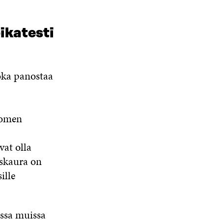
U
A
A
N
A
S
ikatesti
S
A
oka panostaa
Suomen
vat olla
askaura on
ille
issa muissa