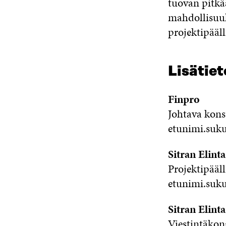
tuovan pitkää
mahdollisuuk
projektipääl
Lisätiet
Finpro
Johtava kons
etunimi.suku
Sitran Elint
Projektipää
etunimi.suku
Sitran Elint
Viestintäkon