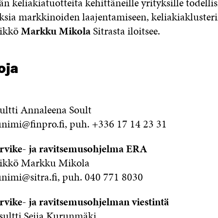
n keliakiatuotteita kehittäneille yrityksille todellis
sia markkinoiden laajentamiseen, keliakiakluster
likkö
Markku Mikola
Sitrasta iloitsee.
oja
ultti Annaleena Soult
nimi@finpro.fi, puh. +336 17 14 23 31
arvike- ja ravitsemusohjelma ERA
llikkö Markku Mikola
nimi@sitra.fi, puh. 040 771 8030
arvike- ja ravitsemusohjelman viestintä
sultti Seija Kurunmäki