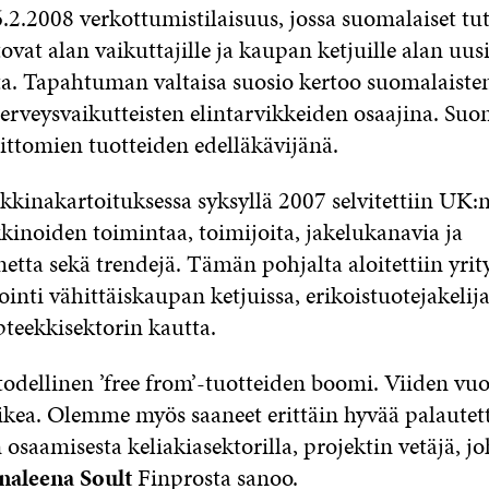
6.2.2008 verkottumistilaisuus, jossa suomalaiset tut
tovat alan vaikuttajille ja kaupan ketjuille alan uu
ta. Tapahtuman valtaisa suosio kertoo suomalaiste
erveysvaikutteisten elintarvikkeiden osaajina. Su
ittomien tuotteiden edelläkävijänä.
kkinakartoituksessa syksyllä 2007 selvitettiin UK:
kinoiden toimintaa, toimijoita, jakelukanavia ja
netta sekä trendejä. Tämän pohjalta aloitettiin yri
inti vähittäiskaupan ketjuissa, erikoistuotejakelija
pteekkisektorin kautta.
todellinen ’free from’-tuotteiden boomi. Viiden vu
kea. Olemme myös saaneet erittäin hyvää palautet
osaamisesta keliakiasektorilla, projektin vetäjä, j
naleena Soult
Finprosta sanoo.