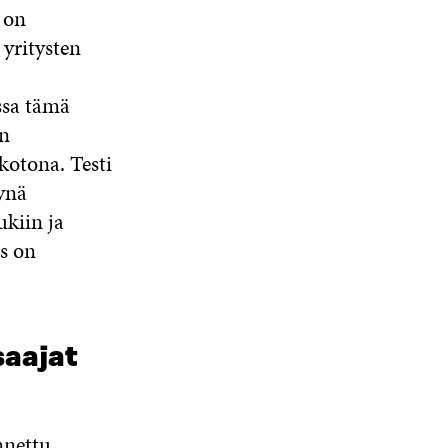
 on
 yritysten
ssa tämä
in
 kotona. Testi
ynä
ukiin ja
us on
saajat
nnettu