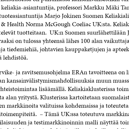
keliakia-asiantuntija, professori Markku Mäki T
 tuoteasiantuntija Marjo Jokinen Suomen Keliakialii
 & Health Norma McGough Coeliac UK:sta. Keliaki
ittelevät tuotteitaan. UK:n Suomen suurlähettilään 
aaksi on tulossa yhteensä lähes 100 alan vaikuttaj
uja tiedemiehiä, johtavien kauppaketjujen ja aptee
ä lehdistöä.
arvike- ja ravitsemusohjelma ERAn tavoitteena on l
lan kansainvälistymismahdollisuuksia muun muassa
yhteistoimintaa lisäämällä. Keliakiaklusterissa toim
alan yritystä. Klusterissa kartoitetaan suomalais
en markkinoita valituissa kohdemaissa ja toteutetaa
toimenpiteitä. – Tämä UK:ssa toteutuva markkina
ilaisuuden ja testimarkkinoinnin malli näyttää toi