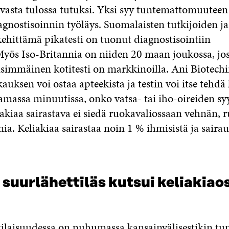
 vasta tulossa tutuksi. Yksi syy tuntemattomuuteen
gnostisoinnin työläys. Suomalaisten tutkijoiden ja
kehittämä pikatesti on tuonut diagnostisointiin
Myös Iso-Britannia on niiden 20 maan joukossa, jo
immäinen kotitesti on markkinoilla. Ani Biotech
auksen voi ostaa apteekista ja testin voi itse tehdä
massa minuutissa, onko vatsa- tai iho-oireiden sy
iakiaa sairastava ei siedä ruokavaliossaan vehnän, r
ia. Keliakiaa sairastaa noin 1 % ihmisistä ja saira
suurlähettiläs kutsui keliakiao
ilaisuudessa on puhumassa kansainvälisestikin tu