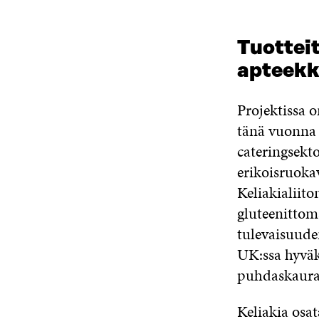
Tuotteit
apteekk
Projektissa 
tänä vuonna 
cateringsekto
erikoisruokav
Keliakialiito
gluteenittoma
tulevaisuude
UK:ssa hyväks
puhdaskaura-
Keliakia osa