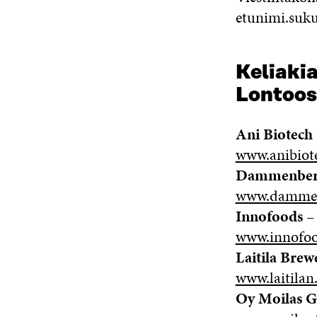
etunimi.suku
Keliaki
Lontoos
Ani Biotech
www.anibiote
Dammenbe
www.dammen
Innofoods
– 
www.innofo
Laitila Brew
www.laitila
Oy Moilas G