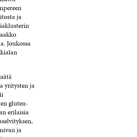
ampereen
tosta ja
aklusterin
Jaakko
aa. Joukossa
kkialan
isätä
 yritysten ja
ii
ten gluten-
n erilaisia
selvityksen,
mivan ja