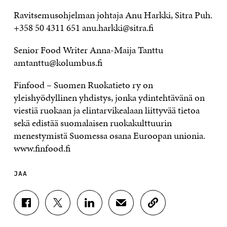
Ravitsemusohjelman johtaja Anu Harkki, Sitra Puh.
+358 50 4311 651 anu.harkki@sitra.fi
Senior Food Writer Anna-Maija Tanttu
amtanttu@kolumbus.fi
Finfood – Suomen Ruokatieto ry on
yleishyödyllinen yhdistys, jonka ydintehtävänä on
viestiä ruokaan ja elintarvikealaan liittyvää tietoa
sekä edistää suomalaisen ruokakulttuurin
menestymistä Suomessa osana Euroopan unionia.
www.finfood.fi
JAA
J
J
J
J
K
A
A
A
A
O
A
A
A
A
P