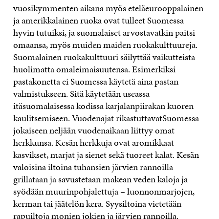
vuosikymmenten aikana myös eteläeurooppalainen
ja amerikkalainen ruoka ovat tulleet Suomessa
hyvin tutuiksi, ja suomalaiset arvostavatkin paitsi
omaansa, myös muiden maiden ruokakulttuureja.
Suomalainen ruokakulttuuri säilyttää vaikutteista
huolimatta omaleimaisuutensa. Esimerkiksi
pastakonetta ei Suomessa käytetä aina pastan
valmistukseen. Sitä käytetään useassa
itäsuomalaisessa kodissa karjalanpiirakan kuoren
kaulitsemiseen. Vuodenajat rikastuttavatSuomessa
jokaiseen neljään vuodenaikaan liittyy omat
herkkunsa. Kesän herkkuja ovat aromikkaat
kasvikset, marjat ja sienet sekä tuoreet kalat. Kesän
valoisina iltoina tuhansien järvien rannoilla
grillataan ja savustetaan makean veden kaloja ja
syödään muurinpohjalettuja – luonnonmarjojen,
kerman tai jäätelön kera. Syysiltoina vietetään
rapuiltoja monien jokien ja järvien rannoilla.