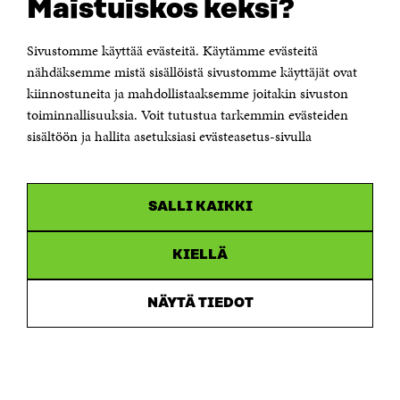
Maistuiskos keksi?
Itämerenkatu 11-13, PL 160,
00181 Helsinki
Sivustomme käyttää evästeitä. Käytämme evästeitä
Puhelin +358 294 618 991
Sähköpostiosoite
nähdäksemme mistä sisällöistä sivustomme käyttäjät ovat
etunimi.sukunimi@sitra.fi tai sitra@sitra.fi
kiinnostuneita ja mahdollistaaksemme joitakin sivuston
Saapumisohjeet
toiminnallisuuksia. Voit tutustua tarkemmin evästeiden
sisältöön ja hallita asetuksiasi evästeasetus-sivulla
Y-tunnus 0202132-3
OLEMME NÄISSÄ SOMEISSA
SALLI KAIKKI
Facebook
Avautuu
uudessa
Linkedin
ikkunassa
KIELLÄ
Avautuu
uudessa
Youtube
ikkunassa
Avautuu
NÄYTÄ TIEDOT
uudessa
Instagram
ikkunassa
Avautuu
uudessa
ikkunassa