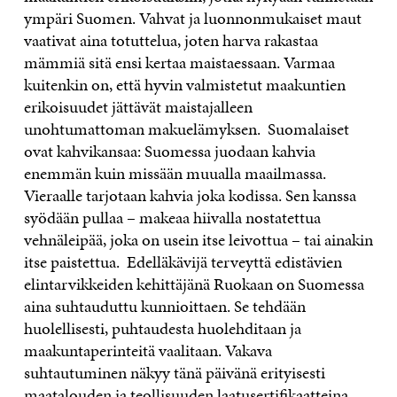
ympäri Suomen. Vahvat ja luonnonmukaiset maut
vaativat aina totuttelua, joten harva rakastaa
mämmiä sitä ensi kertaa maistaessaan. Varmaa
kuitenkin on, että hyvin valmistetut maakuntien
erikoisuudet jättävät maistajalleen
unohtumattoman makuelämyksen. Suomalaiset
ovat kahvikansaa: Suomessa juodaan kahvia
enemmän kuin missään muualla maailmassa.
Vieraalle tarjotaan kahvia joka kodissa. Sen kanssa
syödään pullaa – makeaa hiivalla nostatettua
vehnäleipää, joka on usein itse leivottua – tai ainakin
itse paistettua. Edelläkävijä terveyttä edistävien
elintarvikkeiden kehittäjänä Ruokaan on Suomessa
aina suhtauduttu kunnioittaen. Se tehdään
huolellisesti, puhtaudesta huolehditaan ja
maakuntaperinteitä vaalitaan. Vakava
suhtautuminen näkyy tänä päivänä erityisesti
maatalouden ja teollisuuden laatusertifikaatteina