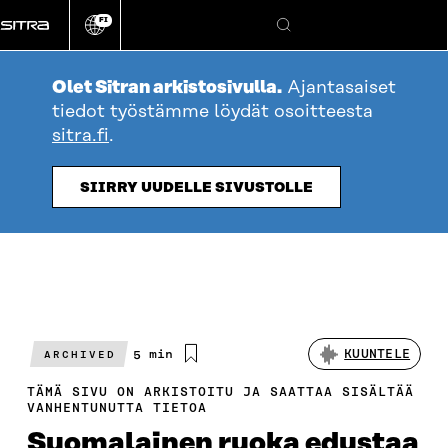
Siirry
FI
suoraan
Vaihda
Hae
sivuston
sisältöön
kieli
Olet Sitran arkistosivulla.
Ajantasaiset
tiedot työstämme löydät osoitteesta
sitra.fi
.
SIIRRY UUDELLE SIVUSTOLLE
Arvioitu
5 min
KUUNTELE
ARCHIVED
lukuaika
TÄMÄ SIVU ON ARKISTOITU JA SAATTAA SISÄLTÄÄ
VANHENTUNUTTA TIETOA
Suomalainen ruoka edustaa