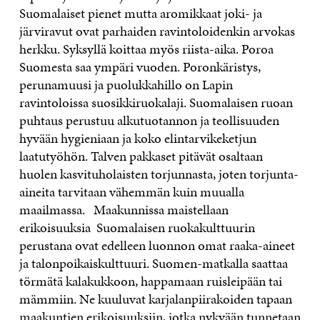
Suomalaiset pienet mutta aromikkaat joki- ja
järviravut ovat parhaiden ravintoloidenkin arvokas
herkku. Syksyllä koittaa myös riista-aika. Poroa
Suomesta saa ympäri vuoden. Poronkäristys,
perunamuusi ja puolukkahillo on Lapin
ravintoloissa suosikkiruokalaji. Suomalaisen ruoan
puhtaus perustuu alkutuotannon ja teollisuuden
hyvään hygieniaan ja koko elintarvikeketjun
laatutyöhön. Talven pakkaset pitävät osaltaan
huolen kasvituholaisten torjunnasta, joten torjunta-
aineita tarvitaan vähemmän kuin muualla
maailmassa. Maakunnissa maistellaan
erikoisuuksia Suomalaisen ruokakulttuurin
perustana ovat edelleen luonnon omat raaka-aineet
ja talonpoikaiskulttuuri. Suomen-matkalla saattaa
törmätä kalakukkoon, happamaan ruisleipään tai
mämmiin. Ne kuuluvat karjalanpiirakoiden tapaan
maakuntien erikoisuuksiin, jotka nykyään tunnetaan