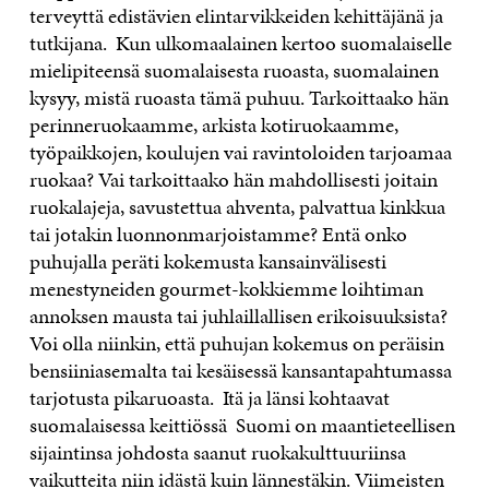
terveyttä edistävien elintarvikkeiden kehittäjänä ja
tutkijana. Kun ulkomaalainen kertoo suomalaiselle
mielipiteensä suomalaisesta ruoasta, suomalainen
kysyy, mistä ruoasta tämä puhuu. Tarkoittaako hän
perinneruokaamme, arkista kotiruokaamme,
työpaikkojen, koulujen vai ravintoloiden tarjoamaa
ruokaa? Vai tarkoittaako hän mahdollisesti joitain
ruokalajeja, savustettua ahventa, palvattua kinkkua
tai jotakin luonnonmarjoistamme? Entä onko
puhujalla peräti kokemusta kansainvälisesti
menestyneiden gourmet-kokkiemme loihtiman
annoksen mausta tai juhlaillallisen erikoisuuksista?
Voi olla niinkin, että puhujan kokemus on peräisin
bensiiniasemalta tai kesäisessä kansantapahtumassa
tarjotusta pikaruoasta. Itä ja länsi kohtaavat
suomalaisessa keittiössä Suomi on maantieteellisen
sijaintinsa johdosta saanut ruokakulttuuriinsa
vaikutteita niin idästä kuin lännestäkin. Viimeisten