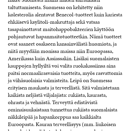
taltuttamisesta. Suomessa on kehitetty niin
kolesterolia alentavat Benecol-tuotteet kuin kariesta
ehkäisevä ksylitoli-makeuttaja sekä vatsaa
tasapainottavat maitohappobakteerien käyttöön
pohjautuvat hapanmaitotuotteetkin. Nämä tuotteet
ovat saaneet osakseen kansainvälistä huomiota, ja
niitä myydään monissa maissa niin Euroopassa,
Amerikassa kuin Aasiassakin. Lisäksi suomalaisten
kauppojen hyllyiltä voi valita ruokakassiinsa aina
paitsi normaalirasvaisia tuotteita, myös rasvattomia
ja vähäsuolaisia valmisteita. Leipä on Suomessa
erityisen maukasta ja terveellistä. Sitä valmistetaan
kaikista neljästä viljalajista: rukiista, kaurasta,
ohrasta ja vehnästä. Terveyttä edistävistä
ominaisuuksistaan tunnettua rukiista suomalaista
näkkileipää ja hapankorppua saa kaikkialta
Euroopasta. Kauran terveellisyys (mm. liukoisen