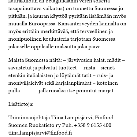
kaurakuidun eli betaglukaanin veren sokeria
tasapainottava vaikutus) on tunnettu Suomessa jo
pitkään, ja kauran käyttöä pyritään lisäämään myös
muualla Euroopassa. Kansanterveyden kannalta on
myös erittäin merkittävää, että terveellinen ja
monipuolinen kouluateria tarjotaan Suomessa
jokaiselle oppilaalle maksutta joka päivä.
Maista Suomessa näitä: – järvivesien kalat, mädit –
savustetut ja palvatut tuotteet – riista – sienet,
etenkin italialaisten jo löytämät tatit – ruis- ja
moniviljaleivät sekä karjalanpiirakat – kotoinen
pulla – jälkiruoaksi itse poimitut marjat
Lisätietoja:
Toiminnanjohtaja Tiina Lampisjärvi, Finfood –
Suomen Ruokatieto ry Puh. +358 9 6155 400
tiina.lampisjarvi@finfood.fi