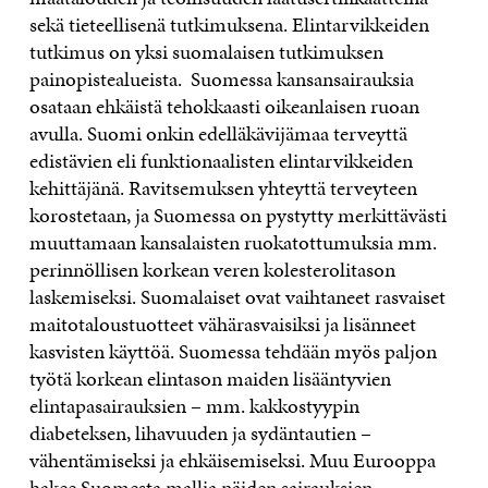
sekä tieteellisenä tutkimuksena. Elintarvikkeiden
tutkimus on yksi suomalaisen tutkimuksen
painopistealueista. Suomessa kansansairauksia
osataan ehkäistä tehokkaasti oikeanlaisen ruoan
avulla. Suomi onkin edelläkävijämaa terveyttä
edistävien eli funktionaalisten elintarvikkeiden
kehittäjänä. Ravitsemuksen yhteyttä terveyteen
korostetaan, ja Suomessa on pystytty merkittävästi
muuttamaan kansalaisten ruokatottumuksia mm.
perinnöllisen korkean veren kolesterolitason
laskemiseksi. Suomalaiset ovat vaihtaneet rasvaiset
maitotaloustuotteet vähärasvaisiksi ja lisänneet
kasvisten käyttöä. Suomessa tehdään myös paljon
työtä korkean elintason maiden lisääntyvien
elintapasairauksien – mm. kakkostyypin
diabeteksen, lihavuuden ja sydäntautien –
vähentämiseksi ja ehkäisemiseksi. Muu Eurooppa
hakee Suomesta mallia näiden sairauksien