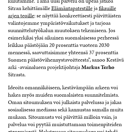
kulutamme. Tämä uusi palvelu on upeaa jatkoa
Sitran kehittämälle
Elämäntapatestille
ja
fiksuille
arjen teoille
: se näyttää konkreettisesti päivittäisten
valintojemme ympäristövaikutukset ja tarjoaa
suunnittelutyökalun muutoksen tekemiseen. Jos
esimerkiksi yksi aikuinen suomalaisessa perheessä
leikkaa päästöjään 20 prosenttia vuoteen 2030
mennessä, saavuttaisimme yhteensä 37 prosenttia
Suomen päästövähennystavoitteesta”, sanoo Kestävä
arki -avainalueen projektijohtaja
Markus Terho
Sitrasta.
Ideoita omannäköiseen, kestävämpään arkeen voi
hakea myös muiden suomalaisten suunnitelmista.
Oman sitoumuksen voi julkaista palvelussa ja jakaa
sosiaalisessa mediassa sekä kannustaa samalla muita
mukaan. Sitoumusta voi päivittää milloin vain, ja
palvelua voi pyytää muistuttamaan toimenpiteiden
etenemisestä. Halutessaan sitoumuksen voi tehdä