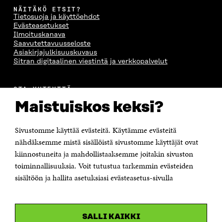
NÄITÄKÖ ETSIT?
Tietosuoja ja käyttöehdot
Evästeasetukset
Ilmoituskanava
Saavutettavuusseloste
Asiakirjajulkisuuskuvaus
Sitran digitaalinen viestintä ja verkkopalvelut
OTA YHTEYTTÄ
Suomen itsenäisyyden juhlarahasto Sitra
Maistuiskos keksi?
Itämerenkatu 11-13, PL 160,
00181 Helsinki
Sivustomme käyttää evästeitä. Käytämme evästeitä
Puhelin +358 294 618 991
Sähköpostiosoite
nähdäksemme mistä sisällöistä sivustomme käyttäjät ovat
etunimi.sukunimi@sitra.fi tai sitra@sitra.fi
kiinnostuneita ja mahdollistaaksemme joitakin sivuston
toiminnallisuuksia. Voit tutustua tarkemmin evästeiden
Saapumisohjeet
sisältöön ja hallita asetuksiasi evästeasetus-sivulla
Y-tunnus 0202132-3
OLEMME NÄISSÄ SOMEISSA
SALLI KAIKKI
Facebook