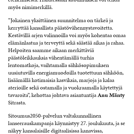
myös nimimerkillä.
”Jokainen yksittäinen suunnitelma on tärkeä ja
kerryttää kansallista päästövähennystavoitetta.
Kestävillä arjen valinnoilla voi myös kohentaa omaa
elämänlaatua ja terveyttä sekä säästää aikaa ja rahaa.
Helpoiten saamme aikaan merkittäviä
päästöleikkauksia vähentämällä turhia
lentomatkoja, vaihtamalla sähkösopimuksen
uusiutuvilla energiamuodoilla tuotettuun sähköön,
lisäämällä kotimaisia kasviksia, marjoja ja kalaa
aterioille sekä ostamalla ja vuokraamalla käytettyjä
tavaroita”, kehottaa johtava asiantuntija
Anu Mänty
Sitrasta.
Sitoumus2050-palvelun valtakunnallinen
lanseerauskampanja käynnistyy 27. joulukuuta, ja se
näkyy kansalaisille digitaalisissa kanavissa,