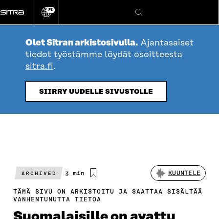
Siirry
FI
suoraan
Vaihda
Hae
sivuston
sisältöön
kieli
Olet Sitran arkistosivulla.
Ajantasaiset
tiedot työstämme löydät osoitteesta
sitra.fi
.
SIIRRY UUDELLE SIVUSTOLLE
Arvioitu
3 min
KUUNTELE
ARCHIVED
lukuaika
TÄMÄ SIVU ON ARKISTOITU JA SAATTAA SISÄLTÄÄ
VANHENTUNUTTA TIETOA
Suomalaisille on avattu