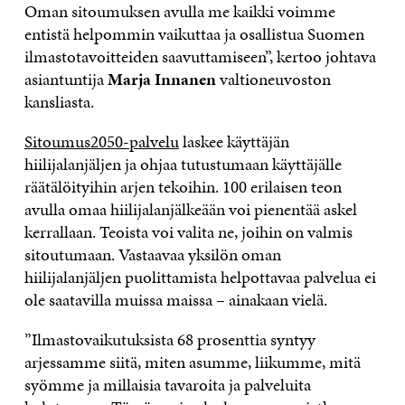
Oman sitoumuksen avulla me kaikki voimme
entistä helpommin vaikuttaa ja osallistua Suomen
ilmastotavoitteiden saavuttamiseen”, kertoo johtava
asiantuntija
Marja Innanen
valtioneuvoston
kansliasta.
Sitoumus2050-palvelu
laskee käyttäjän
hiilijalanjäljen ja ohjaa tutustumaan käyttäjälle
räätälöityihin arjen tekoihin. 100 erilaisen teon
avulla omaa hiilijalanjälkeään voi pienentää askel
kerrallaan. Teoista voi valita ne, joihin on valmis
sitoutumaan. Vastaavaa yksilön oman
hiilijalanjäljen puolittamista helpottavaa palvelua ei
ole saatavilla muissa maissa – ainakaan vielä.
”Ilmastovaikutuksista 68 prosenttia syntyy
arjessamme siitä, miten asumme, liikumme, mitä
syömme ja millaisia tavaroita ja palveluita