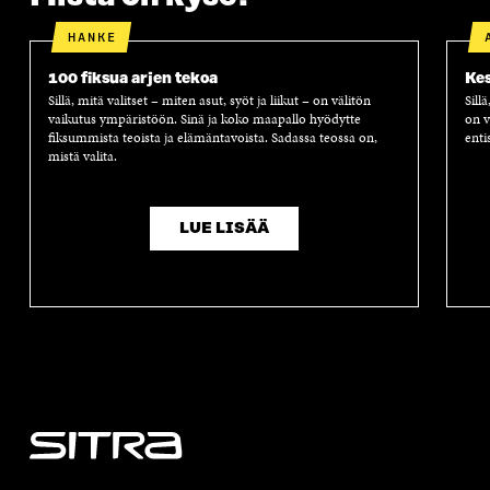
HANKE
100 fiksua arjen tekoa
Kes
Sillä, mitä valitset – miten asut, syöt ja liikut – on välitön
Sill
vaikutus ympäristöön. Sinä ja koko maapallo hyödytte
on v
fiksummista teoista ja elämäntavoista. Sadassa teossa on,
enti
mistä valita.
LUE LISÄÄ