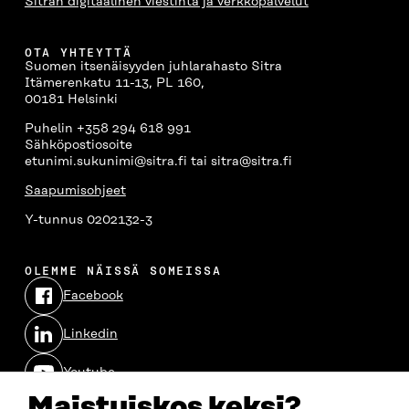
Sitran digitaalinen viestintä ja verkkopalvelut
OTA YHTEYTTÄ
Suomen itsenäisyyden juhlarahasto Sitra
Itämerenkatu 11-13, PL 160,
00181 Helsinki
Puhelin +358 294 618 991
Sähköpostiosoite
etunimi.sukunimi@sitra.fi tai sitra@sitra.fi
Saapumisohjeet
Y-tunnus 0202132-3
OLEMME NÄISSÄ SOMEISSA
Facebook
Avautuu
uudessa
Linkedin
ikkunassa
Avautuu
uudessa
Youtube
ikkunassa
Avautuu
uudessa
Maistuiskos keksi?