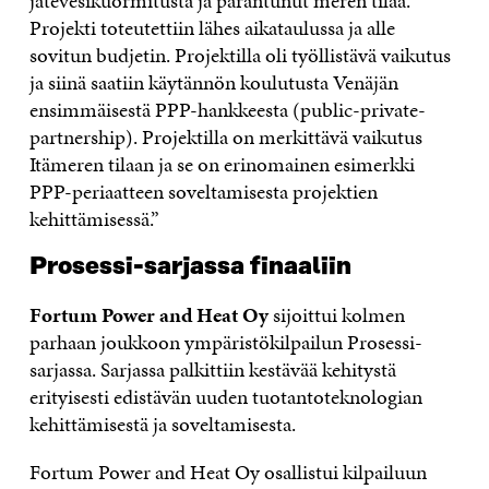
jätevesikuormitusta ja parantunut meren tilaa.
Projekti toteutettiin lähes aikataulussa ja alle
sovitun budjetin. Projektilla oli työllistävä vaikutus
ja siinä saatiin käytännön koulutusta Venäjän
ensimmäisestä PPP-hankkeesta (public-private-
partnership). Projektilla on merkittävä vaikutus
Itämeren tilaan ja se on erinomainen esimerkki
PPP-periaatteen soveltamisesta projektien
kehittämisessä.”
Prosessi-sarjassa finaaliin
Fortum Power and Heat Oy
sijoittui kolmen
parhaan joukkoon ympäristökilpailun Prosessi-
sarjassa. Sarjassa palkittiin kestävää kehitystä
erityisesti edistävän uuden tuotantoteknologian
kehittämisestä ja soveltamisesta.
Fortum Power and Heat Oy osallistui kilpailuun