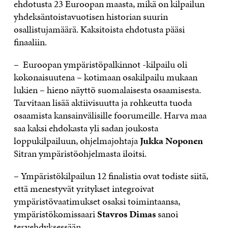
ehdotusta 23 Euroopan maasta, mikä on kilpailun
yhdeksäntoistavuotisen historian suurin
osallistujamäärä. Kaksitoista ehdotusta pääsi
finaaliin.
– Euroopan ympäristöpalkinnot -kilpailu oli
kokonaisuutena – kotimaan osakilpailu mukaan
lukien – hieno näyttö suomalaisesta osaamisesta.
Tarvitaan lisää aktiivisuutta ja rohkeutta tuoda
osaamista kansainvälisille foorumeille. Harva maa
saa kaksi ehdokasta yli sadan joukosta
loppukilpailuun, ohjelmajohtaja
Jukka Noponen
Sitran ympäristöohjelmasta iloitsi.
– Ympäristökilpailun 12 finalistia ovat todiste siitä,
että menestyvät yritykset integroivat
ympäristövaatimukset osaksi toimintaansa,
ympäristökomissaari
Stavros Dimas
sanoi
tervehdyksessään.