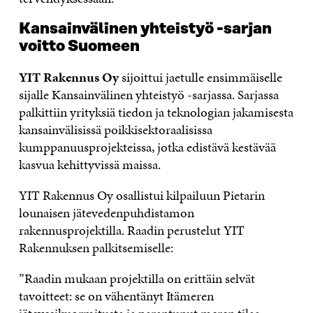
Kansainvälinen yhteistyö -sarjan
voitto Suomeen
YIT Rakennus Oy
sijoittui jaetulle ensimmäiselle
sijalle Kansainvälinen yhteistyö -sarjassa. Sarjassa
palkittiin yrityksiä tiedon ja teknologian jakamisesta
kansainvälisissä poikkisektoraalisissa
kumppanuusprojekteissa, jotka edistävä kestävää
kasvua kehittyvissä maissa.
YIT Rakennus Oy osallistui kilpailuun Pietarin
lounaisen jätevedenpuhdistamon
rakennusprojektilla. Raadin perustelut YIT
Rakennuksen palkitsemiselle:
”Raadin mukaan projektilla on erittäin selvät
tavoitteet: se on vähentänyt Itämeren