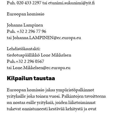
Puh. 020 433 2297 tai etunimi.sukunimi@yit.fi
Euroopan komissio
Johanna Lampinen
Puh. +32 2 296 77 96
tai Johanna.LAMPINEN@ec.europa.eu
Lehdistökontakti:
tiedotuspäällikkö Lone Mikkelsen
Puh.+32 2 296 0567
tai Lone.Mikkelsen@ec.europa.eu
Kilpailun taustaa
Euroopan komissio jakaa ympäristöpalkinnot
yrityksille joka toinen vuosi. Palkintojen tavoitteena
on nostaa esille yrityksiä, joiden liiketoiminnat
tukevat onnistuneesti kestävää kehitystä ja ovat