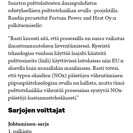
Suurten polttolaitosten ilmanpuhdistus
edistyksellisen polttotekniikan avulla -projektilla.
Raadin perustelut Fortum Power and Heat Oy:n
palkitsemiselle:
”Raati korosti sitä, että prosessilla on suora vaikutus
ilmastonmuutoksen lieventämisessä. Kyseistä
teknologiaa voidaan käyttää laajalti kiinteitä
polttoaineita (hiili) käyttävissä laitoksissa niin EU:n
alueella kuin muuallakin maailmassa. Raati totesi,
että typen oksidien (NOx) päästöjen vähentäminen
piipunpääteknologian avulla on kallista, mutta tämä
polttotekniikka vähentää prosessissa syntyviä NOx-
päästöjä kustannustehokkaasti.”
Sarjojen voittajat
Johtaminen-sarja
1. palkinto