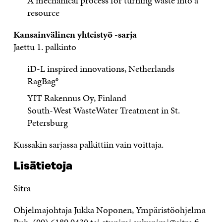
A mechanical process for turning waste into a
resource
Kansainvälinen yhteistyö -sarja
Jaettu 1. palkinto
iD-L inspired innovations, Netherlands
RagBag®
YIT Rakennus Oy, Finland
South-West WasteWater Treatment in St.
Petersburg
Kussakin sarjassa palkittiin vain voittaja.
Lisätietoja
Sitra
Ohjelmajohtaja Jukka Noponen, Ympäristöohjelma